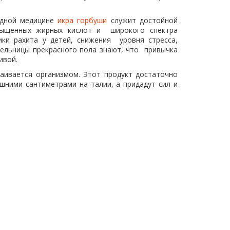
одной медицине
икра горбуши
служит достойной
асыщенных жирных кислот и широкого спектра
ики рахита у детей, снижения уровня стресса,
тельницы прекрасного пола знают, что привычка
ивой.
ваивается организмом. Этот продукт достаточно
ишними сантиметрами на талии, а придадут сил и