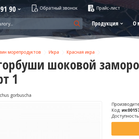
 91 90
Обратный звонок
Прайс-лист
Продукция
О 
зин морепродуктов
Икра
Красная икра
горбуши шоковой заморозк
рт 1
nchus gorbuscha
Производит
Код:
ик0015
Доступность