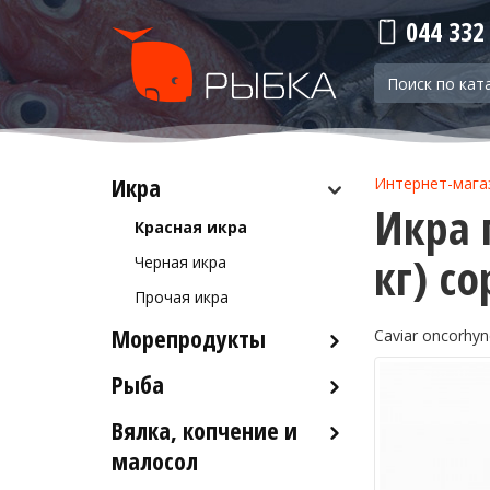
044 332
Икра
Интернет-мага
Икра 
Красная икра
кг) со
Черная икра
Прочая икра
Морепродукты
Caviar oncorhy
Рыба
Кальмары
Осьминоги
Вялка, копчение и
Рыба деликатесных сортов
Крабы
малосол
Рыба столовых сортов
Креветки