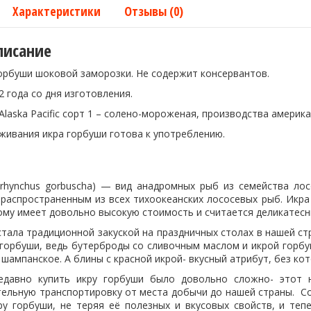
Характеристики
Отзывы (0)
писание
горбуши шоковой заморозки. Не содержит консервантов.
2 года со дня изготовления.
laska Pacific сорт 1 – солено-мороженая, производства американ
живания икра горбуши готова к употреблению.
rhynchus gorbuscha) — вид анадромных рыб из семейства лос
распространенным из всех тихоокеанских лососевых рыб. Икр
ому имеет довольно высокую стоимость и считается деликатесн
тала традиционной закуской на праздничных столах в нашей стр
горбуши, ведь бутерброды со сливочным маслом и икрой горбуш
шампанское. А блины с красной икрой- вкусный атрибут, без ко
едавно купить икру горбуши было довольно сложно- этот 
тельную транспортировку от места добычи до нашей страны. 
ру горбуши, не теряя её полезных и вкусовых свойств, и те