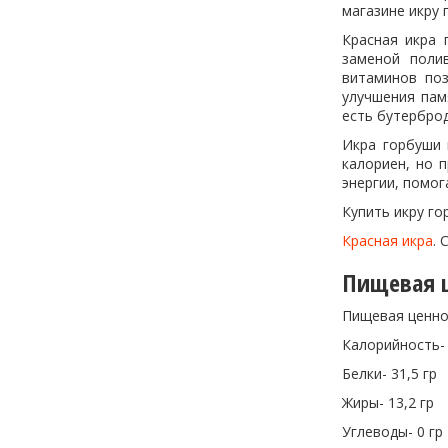
магазине икру 
Красная икра 
заменой поли
витаминов поз
улучшения пам
есть бутерброд
Икра горбуши 
калориен, но 
энергии, помог
Купить икру го
Красная икра
. 
Пищевая ц
Пищевая ценно
Калорийность-
Белки- 31,5 гр
Жиры- 13,2 гр
Углеводы- 0 гр