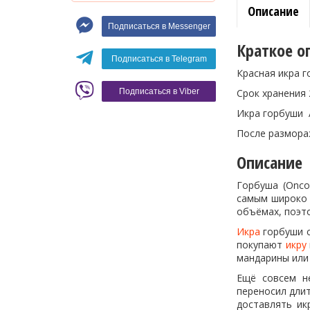
Описание
Макароны
Подписаться в Messenger
Вино
Краткое о
Кофе
Белое вино
Подписаться в Telegram
Красная икра 
Красное вино
Blaser
Срок хранения 
Подписаться в Viber
Икра горбуши A
После размора
Описание
Горбуша (Onco
самым широко 
объёмах, поэт
Икра
горбуши с
покупают
икру
мандарины или 
Ещё совсем н
переносил дли
доставлять ик