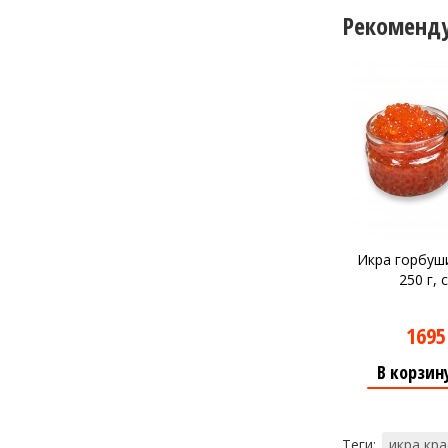
Рекоменд
Икра горбу
250 г, 
1695
В корзин
Теги:
икра кр