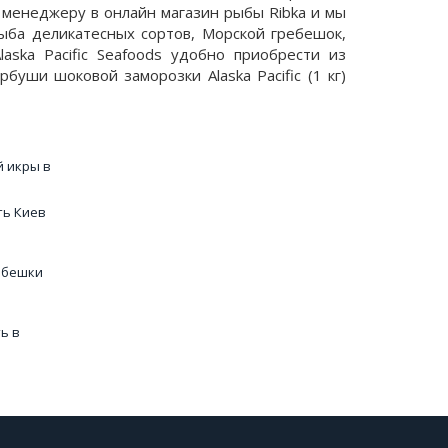
 менеджеру в онлайн магазин рыбы Ribka и мы
Рыба деликатесных сортов, Морской гребешок,
aska Pacific Seafoods удобно приобрести из
буши шоковой заморозки Alaska Pacific (1 кг)
й икры в
ть Киев
ебешки
ь в
ев
уральная