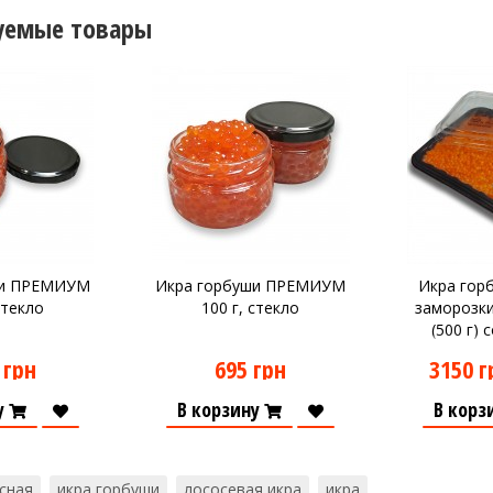
уемые товары
ши ПРЕМИУМ
Икра горбуши ПРЕМИУМ
Икра гор
стекло
100 г, стекло
заморозки 
(500 г) 
 грн
695 грн
3150 г
у
В корзину
В корз
асная
икра горбуши
лососевая икра
икра