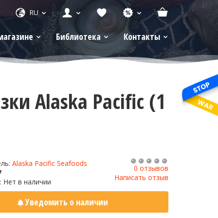
RU
магазине
Библиотека
Контакты
и Alaska Pacific (1
ель:
Alaska Pacific Seafoods
0 отзывов
7
Написать отзыв
: Нет в наличии
Уведомить о наличии