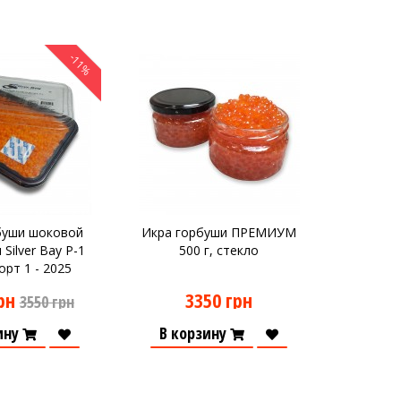
-11%
буши шоковой
Икра горбуши ПРЕМИУМ
Silver Bay P-1
500 г, стекло
сорт 1 - 2025
рн
3350 грн
3550 грн
ину
В корзину