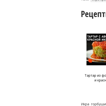
Рецеп
Тартар из лосося и щучьей
Тартар из фо
икры
и крас
Икра горбуши