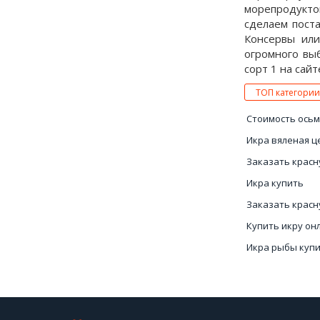
морепродуктов
сделаем пост
Консервы или
огромного выб
сорт 1 на сайт
ТОП категории
Стоимость ось
Икра вяленая ц
Заказать красн
Икра купить
Заказать красн
Купить икру он
Икра рыбы куп
Икра купить Ук