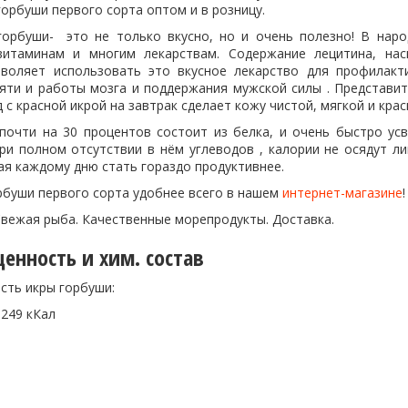
горбуши первого сорта оптом и в розницу.
горбуши- это не только вкусно, но и очень полезно! В нар
витаминам и многим лекарствам. Содержание лецитина, н
воляет использовать это вкусное лекарство для профилакт
яти и работы мозга и поддержания мужской силы . Представи
 с красной икрой на завтрак сделает кожу чистой, мягкой и крас
почти на 30 процентов состоит из белка, и очень быстро ус
при полном отсутствии в нём углеводов , калории не осядут л
ая каждому дню стать гораздо продуктивнее.
рбуши первого сорта удобнее всего в нашем
интернет-магазине
!
Свежая рыба. Качественные морепродукты. Доставка.
енность и хим. состав
сть икры горбуши:
 249 кКал