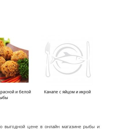
красной и белой
Канапе с яйцом и икрой
Салат с к
ыбы
рисом и к
 по выгодной цене в онлайн магазине рыбы и