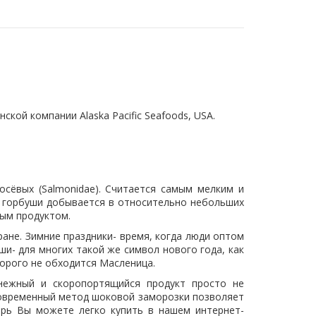
ской компании Alaska Pacific Seafoods, USA.
осёвых (Salmonidae). Считается самым мелким и
а горбуши добывается в относительно небольших
ым продуктом.
ане. Зимние праздники- время, когда люди оптом
и- для многих такой же символ нового года, как
торого не обходится Масленица.
нежный и скоропортящийся продукт просто не
Современный метод шоковой заморозки позволяет
перь Вы можете легко купить в нашем интернет-