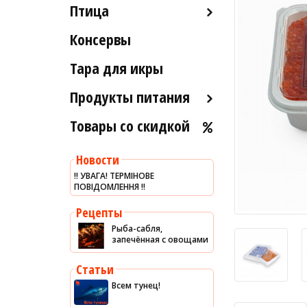
Птица
Икра вяленая
Лобстеры / Омары
Рыба вяленая и сушеная
Консервы
Индейка
Мидии
Рыба слабосоленая
Морской коктейль
Тара для икры
Рыба холодного и
Морские ежи
горячего копчения
Продукты питания
Мясо гребешка
Товары со скидкой
Оливковое масло
Рапаны
Хумус
Улитки
Новости
Уксус
Устрицы
‼️ УВАГА! ТЕРМІНОВЕ
ПОВІДОМЛЕННЯ ‼️
Сыры
Другое
Соусы
Рецепты
Рыба-сабля,
Сладости
запечённая с овощами
Рис
Статьи
Оливки
Всем тунец!
Мясные изделия