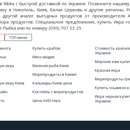
 Ribka с быстрой доставкой по Украине. Позвоните нашему
авку в Никополь, Киев, Белая Церковь и другие регионы. 
 другой аналог выгодных продуктов от производителя Al
ора продуктов. Специальное предложение, купить Икра гор
е Рыбка или по номеру (050) 707 33 25.
ТОП меню
минога
Купить крабов
Стоимость красно
Украине
ена
Мясо мидии
Морские ежи купи
ую икру
Вяленая рыба Киев
Красная икра
Морепродукты в Киеве
Морепродукты гр
ую икру Киев
Кальмары Киев цена
Купить осьминога
лайн
Коктейль с морепродуктов
Икра черная купит
ить
Цена лобстера
Украине
раина
Красная икра купить Киев
Рапаны купить Ки
Икра красная нат