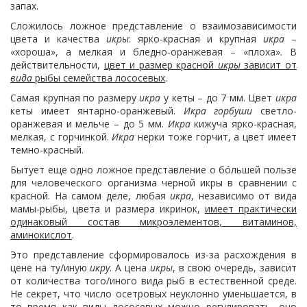
запах.
Сложилось ложное представление о взаимозависимости
цвета и качества
икры
: ярко-красная и крупная
икра
–
«хороша», а мелкая и бледно-оранжевая – «плоха». В
действительности,
цвет и размер красной
икры
зависит от
вида
рыбы семейства лососевых
.
Самая крупная по размеру
икра
у кеты – до 7 мм. Цвет
икра
кеты имеет янтарно-оранжевый.
Икра горбуши
светло-
оранжевая и мельче – до 5 мм.
Икра
кижуча ярко-красная,
мелкая, с горчинкой.
Икра
нерки тоже горчит, а цвет имеет
темно-красный.
Бытует еще одно ложное представление о бóльшей пользе
для человеческого организма черной икры в сравнении с
красной. На самом деле, любая
икра
, независимо от вида
мамы-рыбы, цвета и размера икринок,
имеет практически
одинаковый состав микроэлементов, витаминов,
аминокислот
.
Это представление сформировалось из-за расхождения в
цене на ту/иную
икру
. А цена
икры
, в свою очередь, зависит
от количества того/иного вида рыб в естественной среде.
Не секрет, что число осетровых неуклонно уменьшается, в
то время как виды лососевых можно регулировать, оно