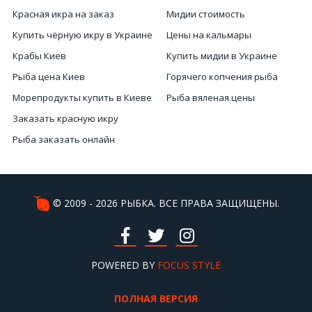
Красная икра на заказ
Мидии стоимость
Купить чёрную икру в Украине
Цены на кальмары
Крабы Киев
Купить мидии в Украине
Рыба цена Киев
Горячего копчения рыба
Морепродукты купить в Киеве
Рыба вяленая цены
Заказать красную икру
Рыба заказать онлайн
Магазин красная икра
Рыбы с белым мясом
Икра вяленая Киев
© 2009 - 2026 РЫБКА. ВСЕ ПРАВА ЗАЩИЩЕНЫ.
Икра цена красная
Морской еж купить Киев
Купить икру в магазине
POWERED BY
FOCUS STYLE
ПОЛНАЯ ВЕРСИЯ