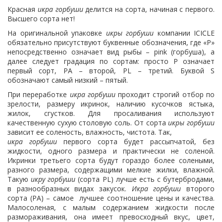
Красная
икра горбуши
делится на сорта, начиная с первого.
Высшего сорта нет!
На оригинальной упаковке
икры горбуши
компании ICICLE
обязательно присутствуют буквенные обозначения, где «Р»
непосредственно означает вид рыбы – pink (горбуша), а
далее следует градация по сортам: просто Р означает
первый сорт, РА – второй, РL – третий. Буквой S
обозначают самый низкий – пятый.
При переработке
икра горбуши
проходит строгий отбор по
зрелости, размеру икринок, наличию кусочков ястыка,
жилок, сгустков. Для просаливания используют
качественную сухую столовую соль. От сорта
икры горбуши
зависит ее соленость, влажность, чистота. Так,
икра горбуши
первого сорта будет рассыпчатой, без
жидкости, одного размера и практически не соленой.
Икринки третьего сорта будут гораздо более солеными,
разного размера, содержащими мелкие жилки, влажной.
Такую
икру горбуши
(сорта PL) лучше есть с бутербродами,
в разнообразных видах закусок.
Икра горбуши
второго
сорта (РА) – самое лучшее соотношение цены и качества.
Малосоленая, с малым содержанием жидкости после
размораживания, она имеет превосходный вкус, цвет,