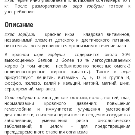
Икра
герметично упакована в пластиковые контейнеры по 1
кг. После размораживания
икра горбуши
готова к
употреблению.
Описание
Икра горбуши
– красная икра - кладовая витаминов,
незаменимый элемент детского и диетического питания,
питательна, хотя усваивается организмом в течение часа.
В красной
икре горбуши
содержится около 30%
высокоценных белков и более 10 % легкоусваиваемых
жиров (в том числе, необыкновенно полезные омега-3
полиненасыщенные жирные кислоты). Также в
икре
присутствуют лецитин, витамины А, Е, D и группа В,
фосфор, железо, калий и кальций, натрий, магний, цинк,
сера, кремний, марганец.
Икра горбуши
полезна для клеток кожи, волос, ногтей, глаз;
нормализации кровяного давления; повышения
гемоглобина и иммунитета; улучшения умственной
деятельности; снижения вероятности сердечно-сосудистых
заболеваний; уменьшения риска онкологических
заболеваний; в целом – для предотвращения
преждевременного старения организма.