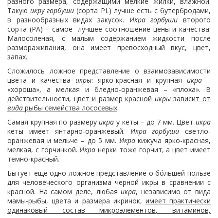
разного размера, содержащими мелкие жилки, влажной.
Такую
икру горбуши
(сорта PL) лучше есть с бутербродами,
в разнообразных видах закусок.
Икра горбуши
второго
сорта (РА) – самое лучшее соотношение цены и качества.
Малосоленая, с малым содержанием жидкости после
размораживания, она имеет превосходный вкус, цвет,
запах.
Сложилось ложное представление о взаимозависимости
цвета и качества
икры
: ярко-красная и крупная
икра
–
«хороша», а мелкая и бледно-оранжевая – «плоха». В
действительности,
цвет и размер красной
икры
зависит от
вида
рыбы семейства лососевых
.
Самая крупная по размеру
икра
у кеты – до 7 мм. Цвет
икра
кеты имеет янтарно-оранжевый.
Икра горбуши
светло-
оранжевая и мельче – до 5 мм.
Икра
кижуча ярко-красная,
мелкая, с горчинкой.
Икра
нерки тоже горчит, а цвет имеет
темно-красный.
Бытует еще одно ложное представление о бóльшей пользе
для человеческого организма черной икры в сравнении с
красной. На самом деле, любая
икра
, независимо от вида
мамы-рыбы, цвета и размера икринок,
имеет практически
одинаковый состав микроэлементов, витаминов,