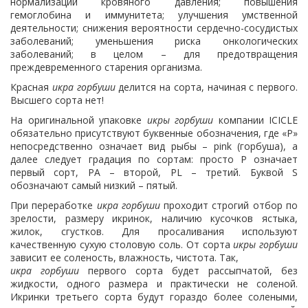
нормализации кровяного давления; повышения
гемоглобина и иммунитета; улучшения умственной
деятельности; снижения вероятности сердечно-сосудистых
заболеваний; уменьшения риска онкологических
заболеваний; в целом – для предотвращения
преждевременного старения организма.
Красная
икра горбуши
делится на сорта, начиная с первого.
Высшего сорта нет!
На оригинальной упаковке
икры горбуши
компании ICICLE
обязательно присутствуют буквенные обозначения, где «Р»
непосредственно означает вид рыбы – pink (горбуша), а
далее следует градация по сортам: просто Р означает
первый сорт, РА – второй, РL – третий. Буквой S
обозначают самый низкий – пятый.
При переработке
икра горбуши
проходит строгий отбор по
зрелости, размеру икринок, наличию кусочков ястыка,
жилок, сгустков. Для просаливания используют
качественную сухую столовую соль. От сорта
икры горбуши
зависит ее соленость, влажность, чистота. Так,
икра горбуши
первого сорта будет рассыпчатой, без
жидкости, одного размера и практически не соленой.
Икринки третьего сорта будут гораздо более солеными,