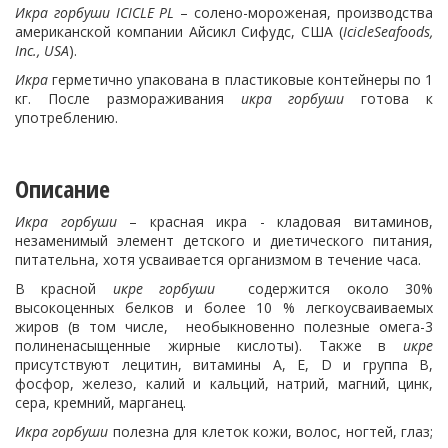
Икра горбуши ICICLE PL
– солено-мороженая, производства
американской компании Айсикл Сифудс, США (
IcicleSeafoods,
Inc., USA
).
Икра
герметично упакована в пластиковые контейнеры по 1
кг. После размораживания
икра горбуши
готова к
употреблению.
Описание
Икра горбуши
– красная икра - кладовая витаминов,
незаменимый элемент детского и диетического питания,
питательна, хотя усваивается организмом в течение часа.
В красной
икре горбуши
содержится около 30%
высокоценных белков и более 10 % легкоусваиваемых
жиров (в том числе, необыкновенно полезные омега-3
полиненасыщенные жирные кислоты). Также в
икре
присутствуют лецитин, витамины А, Е, D и группа В,
фосфор, железо, калий и кальций, натрий, магний, цинк,
сера, кремний, марганец.
Икра горбуши
полезна для клеток кожи, волос, ногтей, глаз;