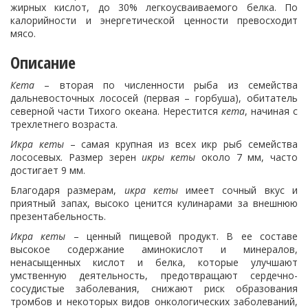
жирных кислот, до 30% легкоусваиваемого белка. По
калорийности и энергетической ценности превосходит
мясо.
Описание
Кета
– вторая по численности рыба из семейства
дальневосточных лососей (первая – горбуша), обитатель
северной части Тихого океана. Нерестится
кета
, начиная с
трехлетнего возраста.
Икра кеты
– самая крупная из всех икр рыб семейства
лососевых. Размер зерен
икры кеты
около 7 мм, часто
достигает 9 мм.
Благодаря размерам,
икра кеты
имеет сочный вкус и
приятный запах, высоко ценится кулинарами за внешнюю
презентабельность.
Икра кеты
– ценный пищевой продукт. В ее составе
высокое содержание аминокислот и минералов,
ненасыщенных кислот и белка, которые улучшают
умственную деятельность, предотвращают сердечно-
сосудистые заболевания, снижают риск образования
тромбов и некоторых видов онкологических заболеваний,