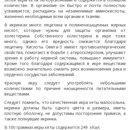
количестве. В организме он быстро и почти полностью
усваивается, распадаясь на незаменимые аминокислоты,
жизненно необходимые всем органам и тканям.
В икринках много лецитина и полиненасыщенных жирных
кислот, которые нужны для защиты организма от
холестерина. Собственного холестерина в икре тоже
много, однако его вредность снижается благодаря
лецитину. Кислоты Омега-3 имеют противоаллергические
свойства, помогают в борьбе с атеросклерозом, улучшают
зрение и работу нервной системы, повышают иммунитет.
Кроме того благодаря содержащимся в икре веществам
возможно значительно снизить риск возникновения рака и
сердечно-сосудистых заболеваний.
Красную икру следует употреблять небольшими
количествами по причине насыщенности питательными
веществами.
Следует помнить, что качественная икра кеты малосольна,
икринки должны быть одного цвета и размера, иметь
плотную оболочку, не допустимы посторонние примеси, а
также лопнувшие икринки.
В 100 граммах икры кеты содержится 249 кКал;