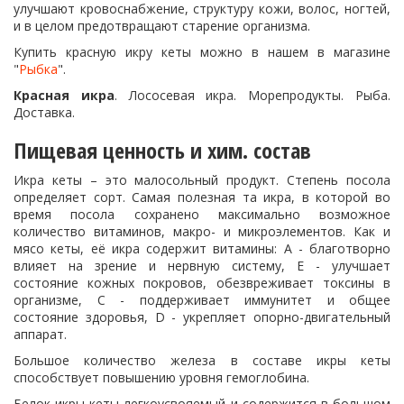
улучшают кровоснабжение, структуру кожи, волос, ногтей,
и в целом предотвращают старение организма.
Купить красную икру кеты можно в нашем в магазине
"
Рыбка
".
Красная икра
. Лососевая икра. Морепродукты. Рыба.
Доставка.
Пищевая ценность и хим. состав
Икра кеты – это малосольный продукт. Степень посола
определяет сорт. Самая полезная та икра, в которой во
время посола сохранено максимально возможное
количество витаминов, макро- и микроэлементов. Как и
мясо кеты, её икра содержит витамины: А - благотворно
влияет на зрение и нервную систему, Е - улучшает
состояние кожных покровов, обезвреживает токсины в
организме, С - поддерживает иммунитет и общее
состояние здоровья, D - укрепляет опорно-двигательный
аппарат.
Большое количество железа в составе икры кеты
способствует повышению уровня гемоглобина.
Белок икры кеты легкоусвояемый и содержится в большом