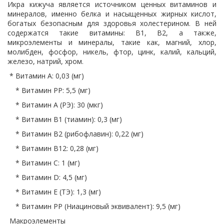
Икра кижуча является источником ценных витаминов и
минералов, именно белка и насыщенных жирных кислот,
богатых безопасным для здоровья холестерином. В ней
содержатся такие витамины: В1, В2, а также,
микроэлементы и минералы, такие как, магний, хлор,
молибден, фосфор, никель, фтор, цинк, калий, кальций,
железо, натрий, хром.
* Витамин A: 0,03 (мг)
* Витамин PP: 5,5 (мг)
* Витамин A (РЭ): 30 (мкг)
* Витамин B1 (тиамин): 0,3 (мг)
* Витамин B2 (рибофлавин): 0,22 (мг)
* Витамин В12: 0,28 (мг)
* Витамин C: 1 (мг)
* Витамин D: 4,5 (мг)
* Витамин E (ТЭ): 1,3 (мг)
* Витамин PP (Ниациновый эквивалент): 9,5 (мг)
Макроэлементы