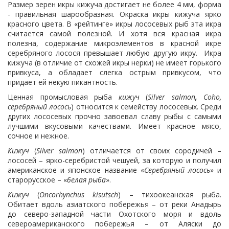
Размер зерен икры кижуча достигает не более 4 мм, форма
- правильная шарообразная. Окраска икры кижуча ярко
красного цвета. В «рейтинге» икры лососевых рыб эта икра
считается самой полезной. И хотя вся красная икра
полезна, содержание микроэлементов в красной икре
серебряного лосося превышает любую другую икру. Икра
кижуча (в отличие от схожей икры нерки) не имеет горького
привкуса, а обладает слегка острым привкусом, что
придает ей некую пикантность.
Ценная промысловая рыба
кижуч
(
Silver
salmon
,
Coho
,
серебряный лосось
) относится к семейству лососевых. Среди
других лососевых прочно завоевал славу рыбы с самыми
лучшими вкусовыми качествами. Имеет красное мясо,
сочное и нежное.
Кижуч
(
Silver
salmon
) отличается от своих сородичей –
лососей – ярко-серебристой чешуей, за которую и получил
американское и японское название «
Серебряный лосось
» и
старорусское – «
белая рыба
».
Кижуч
(
Oncorhynchus
kisutsch
) – тихоокеанская рыба.
Обитает вдоль азиатского побережья – от реки Анадырь
до северо-западной части Охотского моря и вдоль
североамериканского побережья – от Аляски до