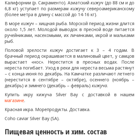
Калифорнии (р. Сакраменто). Азиатский
кижуч
(до 88 см и до
6,8 кг) уступает по размерам
кижучу
североамериканскому
(более метра в длину с массой до 14-16 кг).
В море
кижуч
– хищная рыба. Морской период жизни длится
около 1,5 лет. Молодой выводок в пресной воде питается
ручейниками, насекомыми, их личинками, икрой и мальками
рыб.
Половой зрелости
кижуч
достигает к 3 – 4 годам. В
брачный период окрашивается в малиновый цвет, у самцов
вырастает «нос». Нерестится в пресных водах. После
нереста погибает. Уход в реки для нереста весьма растянут
– с конца июня по декабрь. На Камчатке различают летнего
(нерестится в сентябре – октябре), осеннего (ноябрь –
декабрь) и зимнего (декабрь – февраль)
кижуча
.
Купить икру кижуча Silver Bay с доставкой в нашем
магазине
.
Красная икра. Морепродукты. Доставка.
Coho caviar Silver Bay (SA).
Пищевая ценность и хим. состав