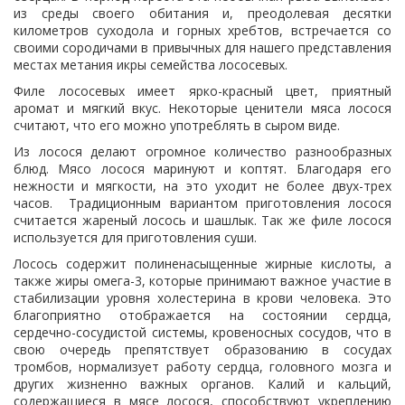
из среды своего обитания и, преодолевая десятки
километров суходола и горных хребтов, встречается со
своими сородичами в привычных для нашего представления
местах метания икры семейства лососевых.
Филе лососевых имеет ярко-красный цвет, приятный
аромат и мягкий вкус. Некоторые ценители мяса лосося
считают, что его можно употреблять в сыром виде.
Из лосося делают огромное количество разнообразных
блюд. Мясо лосося маринуют и коптят. Благодаря его
нежности и мягкости, на это уходит не более двух-трех
часов. Традиционным вариантом приготовления лосося
считается жареный лосось и шашлык. Так же филе лосося
используется для приготовления суши.
Лосось содержит полиненасыщенные жирные кислоты, а
также жиры омега-3, которые принимают важное участие в
стабилизации уровня холестерина в крови человека. Это
благоприятно отображается на состоянии сердца,
сердечно-сосудистой системы, кровеносных сосудов, что в
свою очередь препятствует образованию в сосудах
тромбов, нормализует работу сердца, головного мозга и
других жизненно важных органов. Калий и кальций,
содержащиеся в мясе лосося, способствуют укреплению