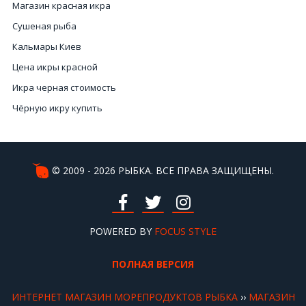
Магазин красная икра
Сушеная рыба
Кальмары Киев
Цена икры красной
Икра черная стоимость
Чёрную икру купить
Лобстер Киев
Купить готовые рапаны в Киеве
Купить морепродукты в интернет магазине
© 2009 - 2026 РЫБКА. ВСЕ ПРАВА ЗАЩИЩЕНЫ.
Морской еж купить
Купить краба в Украине
Ежики морские
POWERED BY
FOCUS STYLE
Цена черной икры
ПОЛНАЯ ВЕРСИЯ
Вяленая и сушеная рыба
Лобстер купить
ИНТЕРНЕТ МАГАЗИН МОРЕПРОДУКТОВ РЫБКА
››
МАГАЗИН