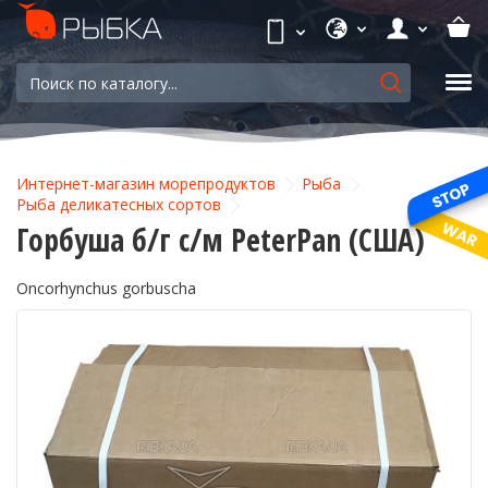
Интернет-магазин морепродуктов
Рыба
Рыба деликатесных сортов
Горбуша б/г с/м PeterPan (США)
Oncorhynchus gorbuscha