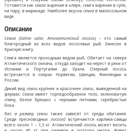
Готовится как
семга
жареная в кляре, семга вареная в супе,
на пару, в маринаде. Наиболее вкусна
семга
в малосольном
виде.
Описание
Семга
(
Salmo salar, Атлантический лосось
) – это самый
благородный из всех видов лососевых рыб. Занесен в
Красную книгу.
Семга является проходным видом рыб. Обитает на севере
Атлантического океана, откуда заходит на нерест в реки от
Испании и Португалии до Урала. Озерный лосось
встречается в озерах Норвегии, Швеции, Финляндии и
России.
Дикий вид
семги
крупнее и красочнее
семги
, выведенной на
фермах.
Семга
имеет торпедообразное тело, зеленоватую
спину, белое брюшко с черными пятнами, серебристые
бока.
Вес и размер
семги
также зависят от среды обитания.
Среди пресноводных
лососей
встречаются карлики-самцы
всего около 1 – 1,5 кг. Атлантический
лосось
может весить
и около 40 кг при размере в полтора метра. Живет