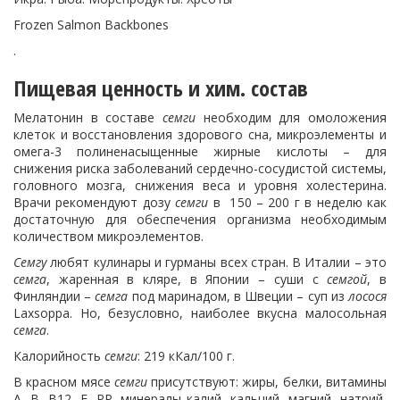
Frozen Salmon Backbones
.
Пищевая ценность и хим. состав
Мелатонин в составе
семги
необходим для омоложения
клеток и восстановления здорового сна, микроэлементы и
омега-3 полиненасыщенные жирные кислоты – для
снижения риска заболеваний сердечно-сосудистой системы,
головного мозга, снижения веса и уровня холестерина.
Врачи рекомендуют дозу
семги
в 150 – 200 г в неделю как
достаточную для обеспечения организма необходимым
количеством микроэлементов.
Семгу
любят кулинары и гурманы всех стран. В Италии – это
семга
, жаренная в кляре, в Японии – суши с
семгой
, в
Финляндии –
семга
под маринадом, в Швеции – суп из
лосося
Laxsoppa. Но, безусловно, наиболее вкусна малосольная
семга
.
Калорийность
семги
: 219 кКал/100 г.
В красном мясе
семги
присутствуют: жиры, белки, витамины
А, В, В12, Е, PP, минералы калий, кальций, магний, натрий,