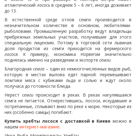
атлантический
лосось
в среднем 5 – 6 лет, иногда доживает
до 13.
В естественной среде отлов семги производится в
незначительном количестве в основном, любителями-
рыболовами. Промышленную разработку ведут владельцы
прибрежных земельных участков, получившие для этого
специальную лицензию. Потому в торговой сети львиная
доля продуктов из семги приходится на фермерского
лосося
. К примеру, экономика Норвегии значительно
поднялась именно на разведении и экспорте
семги
.
Благородная
семга
– один из немногочисленных видов рыб,
которую в местах вылова едят парной: перемешивают
ломтики мяса с кубиками льда и солью и ждут около
получаса до готовности блюда.
Нерест
семги
происходит в реках. В реках нагулявшаяся
семга не питается. Отнерестившись, лососи, исхудавшие и
потрепанные, сплывают вниз по реке к морю. Некоторые из
них (особенно самцы) погибают.
Купить хребты лосося с доставкой в Киеве
можно в
нашем
интернет-магазине
.
Икра. Рыба. Морепродукты. Хребты