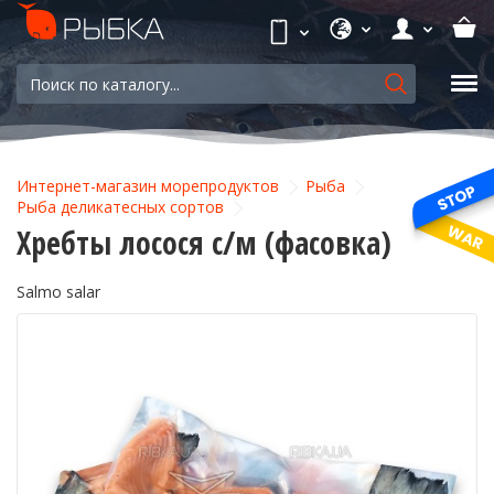
Интернет-магазин морепродуктов
Рыба
Рыба деликатесных сортов
Хребты лосося с/м (фасовка)
Salmo salar
-18%