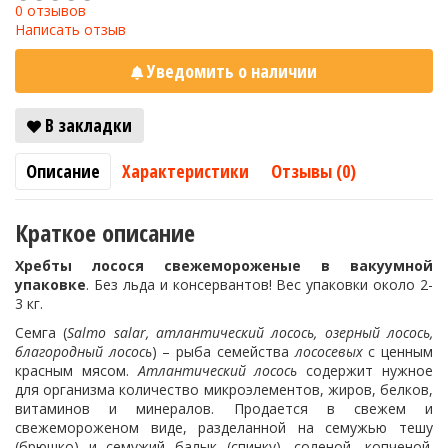
0 отзывов
Написать отзыв
Уведомить о наличии
В закладки
Описание
Характеристики
Отзывы (0)
Краткое описание
Хребты лосося свежемороженые в вакуумной
упаковке
. Без льда и консервантов! Вес упаковки около 2-
3 кг.
Семга (
Salmo salar, атлантический лосось, озерный лосось,
благородный лосось
) – рыба семейства
лососевых
с ценным
красным мясом.
Атлантический лосось
содержит нужное
для организма количество микроэлементов, жиров, белков,
витаминов и минералов. Продается в свежем и
свежемороженом виде, разделанной на семужью тешу
(брюшко) и семужий балык (спинку), соленой, копченой.