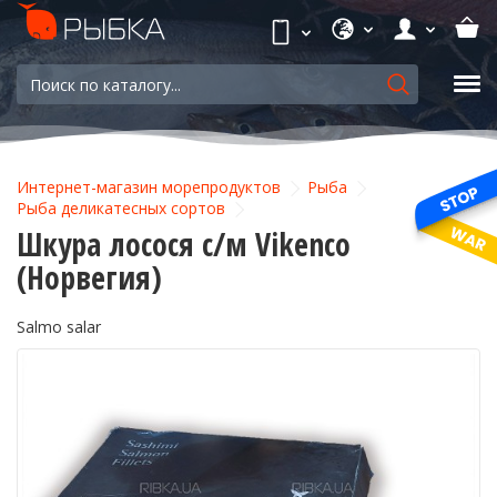
Интернет-магазин морепродуктов
Рыба
Рыба деликатесных сортов
Шкура лосося с/м Vikenco
(Норвегия)
Salmo salar