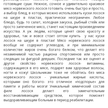
готовящие суши. Нежное, сочное и удивительно красивое
мясо норвежского лосося готовить очень быстро и просто,
а выбор блюд, в которых можно использовать куски лосося
на шкуре в пластах, практически неограничен. Любое
блюдо, будь то салат, холодная закуска, рыбный стейк или
просто запеченное мясо, станет настоящим произведением
искусства. А уж людям, которые ценят свою красоту и
здоровье, так и вовсе стоит оптом купить у нас куски
лосося на шкуре в пластах! Мясо норвежского лосося
вообще не содержит углеводов, и при минимальном
количестве жиров очень богато белком, что делает его
незаменимой частью рациона спортсменов или просто
следящих за фигурой девушек. Последние так же оценят и
другое свойство норвежского лосося- витамины,
содержащиеся в его мясе, подарят вам здоровые волосы,
ногти и кожу! Школьникам тоже не обойтись без мяса
норвежского лосося - уникальные жирные кислоты,
которыми оно богато- это отличное «подспорье» для
памяти и работы мозга! Уникальный химический состав
филе лосося делает его замечательным
восстанавливающим средством, которое поможет
выздоравливающим больным в период реабилитации.