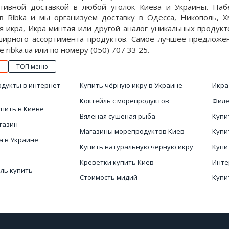
ативной доставкой в любой уголок Киева и Украины. На
в Ribka и мы организуем доставку в Одесса, Никополь, 
я икра, Икра минтая или другой аналог уникальных продук
ширного ассортимента продуктов. Самое лучшее предложени
е ribka.ua или по номеру (050) 707 33 25.
ТОП меню
одукты в интернет
Купить чёрную икру в Украине
Икра
Коктейль с морепродуктов
Филе
упить в Киеве
Вяленая сушеная рыба
Купи
газин
Магазины морепродуктов Киев
Купи
а в Украине
Купить натуральную черную икру
Купи
Креветки купить Киев
Инте
ль купить
Стоимость мидий
Купи
ясом
Свежие мидии купить
Мясо
интернет магазине