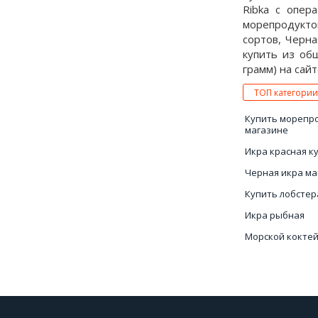
Ribka с опер
морепродукто
сортов, Черна
купить из об
грамм) на сайт
ТОП категории
Купить морепр
магазине
Икра красная к
Черная икра ма
Купить лобстер
Икра рыбная
Морской коктей
Рыба с белым м
Купить икру в 