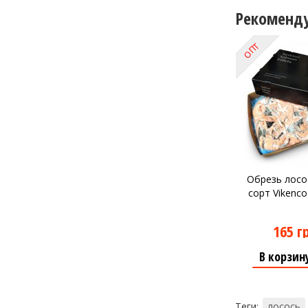
Рекоменд
ОПТ
Обрезь лосос
сорт Vikenco
165 г
В корзин
Теги:
лосось