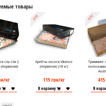
уемые товары
ОПТ
ОПТ
я с/ш с/м 2
Хребты лосося Vikenco
Тримминг 
 (Норвегия)
(Норвегия) (18 кг)
полосками)
Austr
рн/кг
115 грн/кг
415
у
В корзину
В корз
семга