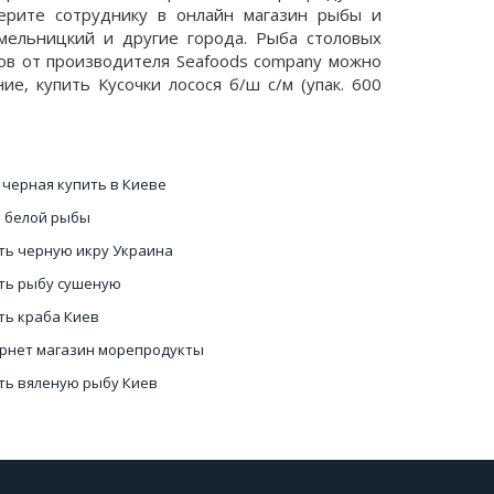
берите сотруднику в онлайн магазин рыбы и
Хмельницкий и другие города. Рыба столовых
тов от производителя Seafoods company можно
е, купить Кусочки лосося б/ш с/м (упак. 600
 черная купить в Киеве
 белой рыбы
ть черную икру Украина
ть рыбу сушеную
ть краба Киев
рнет магазин морепродукты
ть вяленую рыбу Киев
 мидий купить