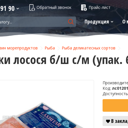
 91 90
Обратный звонок
Прайс-лист
Продукция
О 
зин морепродуктов
Рыба
Рыба деликатесных сортов
ки лосося б/ш с/м (упак. 
Производит
Код:
лс0120
Доступность
В закл