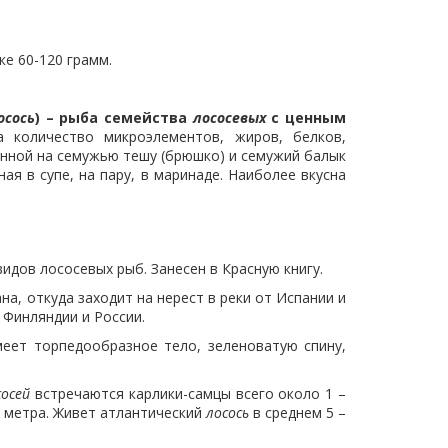
ке 60-120 грамм.
осось
) – рыба семейства
лососевых
с ценным
 количество микроэлементов, жиров, белков,
нной на семужью тешу (брюшко) и семужий балык
ая в супе, на пару, в маринаде. Наиболее вкусна
идов лососевых рыб. Занесен в Красную книгу.
а, откуда заходит на нерест в реки от Испании и
 Финляндии и России.
еет торпедообразное тело, зеленоватую спину,
сосей
встречаются карлики-самцы всего около 1 –
а метра. Живет атлантический
лосось
в среднем 5 –