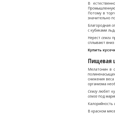
В естественн
Промышленную 
Потому в торг
значительно п
Благородная
с
с кубиками льд
Нерест
семги
пр
сплывают вниз 
Купить кусоч
Пищевая ц
Мелатонин в 
полиненасыще
снижения веса
организма нео
Семгу
любят ку
семга
под марин
Калорийность
В красном мяс