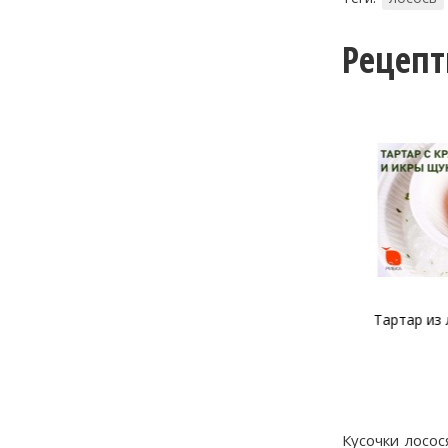
Рецеп
Малосольный лосось
Тартар из л
“Гравлакс” по-норвежски
и
Кусочки лосос