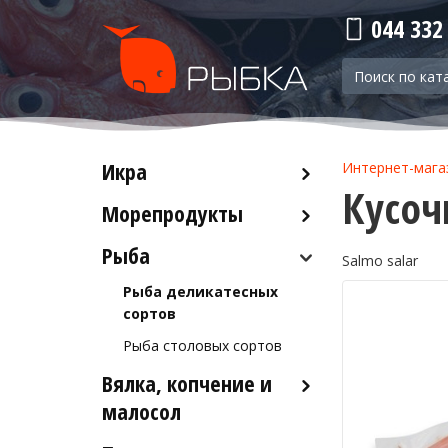
044 332
Икра
Интернет-мага
Кусоч
Морепродукты
Красная икра
Черная икра
Рыба
Кальмары
Salmo salar
Прочая икра
Осьминоги
Рыба деликатесных
Крабы
сортов
Креветки
Рыба столовых сортов
Вялка, копчение и
Лобстеры / Омары
малосол
Мидии
Морской коктейль
Икра вяленая