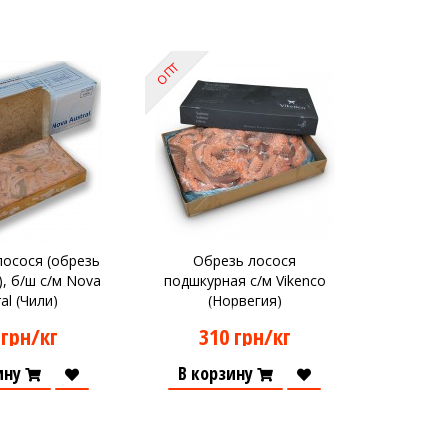
ОПТ
лосося (обрезь
Обрезь лосося
, б/ш с/м Nova
подшкурная с/м Vikenco
al (Чили)
(Норвегия)
 грн/кг
310 грн/кг
ину
В корзину