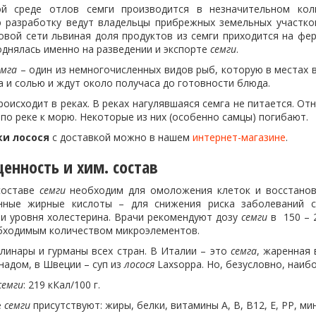
ой среде отлов семги производится в незначительном кол
разработку ведут владельцы прибрежных земельных участков
овой сети львиная доля продуктов из семги приходится на фе
однялась именно на разведении и экспорте
семги
.
емга
– один из немногочисленных видов рыб, которую в местах 
а и солью и ждут около получаса до готовности блюда.
оисходит в реках. В реках нагулявшаяся семга не питается. От
по реке к морю. Некоторые из них (особенно самцы) погибают.
ки лосося
с доставкой можно в нашем
интернет-магазине
.
енность и хим. состав
составе
семги
необходим для омоложения клеток и восстановл
нные жирные кислоты – для снижения риска заболеваний се
 и уровня холестерина. Врачи рекомендуют дозу
семги
в 150 – 
бходимым количеством микроэлементов.
линары и гурманы всех стран. В Италии – это
семга
, жаренная 
адом, в Швеции – суп из
лосося
Laxsoppa. Но, безусловно, наиб
семги
: 219 кКал/100 г.
е
семги
присутствуют: жиры, белки, витамины А, В, В12, Е, PP, ми