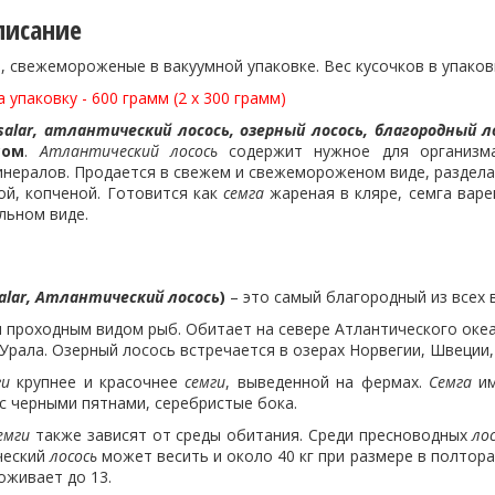
писание
, свежемороженые в вакуумной упаковке. Вес кусочков в упаков
 упаковку - 600 грамм (2 х 300 грамм)
salar, атлантический лосось, озерный лосось, благородный л
сом
.
Атлантический лосось
содержит нужное для организма
инералов. Продается в свежем и свежемороженом виде, раздела
ной, копченой. Готовится как
семга
жареная в кляре, семга варен
льном виде.
salar, Атлантический лосось
)
– это самый благородный из всех в
 проходным видом рыб. Обитает на севере Атлантического океан
Урала. Озерный лосось встречается в озерах Норвегии, Швеции,
ги
крупнее и красочнее
семги
, выведенной на фермах.
Семга
им
с черными пятнами, серебристые бока.
емги
также зависят от среды обитания. Среди пресноводных
ло
ический
лосось
может весить и около 40 кг при размере в полтор
доживает до 13.