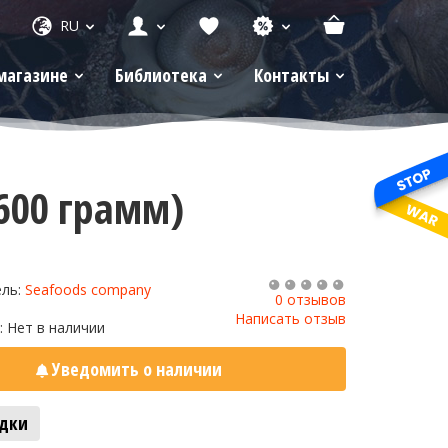
RU
магазине
Библиотека
Контакты
600 грамм)
ель:
Seafoods company
0 отзывов
1
Написать отзыв
: Нет в наличии
Уведомить о наличии
адки