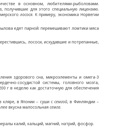
ичестве в основном, любителями-рыболовами.
, получившие для этого специальную лицензию.
рмерского
лосося
. К примеру, экономика Норвегии
вылова едят парной: перемешивают ломтики мяса
нерестившись, лососи, исхудавшие и потрепанные,
ения здорового сна, микроэлементы и омега-3
рдечно-сосудистой системы, головного мозга,
200 г в неделю как достаточную для обеспечения
в кляре, в Японии – суши с
семгой
, в Финляндии –
олее вкусна малосольная
семга
.
нералы калий, кальций, магний, натрий, фосфор.