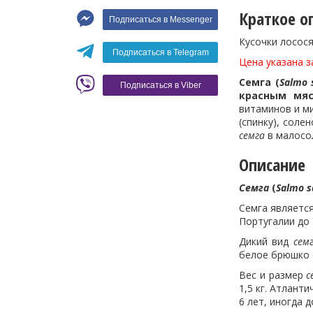
Макароны
Краткое о
Подписаться в Messenger
Вино
Кусочки лосося
Кофе
Белое вино
Подписаться в Telegram
Цена указана за
Красное вино
Blaser
Семга (
Salmo 
Подписаться в Viber
красным мя
витаминов и м
(спинку), соле
семга
в малосо
Описание
Семга
(
Salmo 
Семга является
Португалии до 
Дикий вид
сем
белое брюшко 
Вес и размер
с
1,5 кг. Атлант
6 лет, иногда 