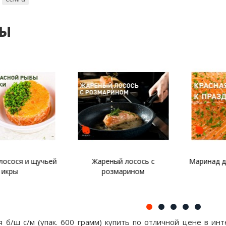
ты
осося и щучьей
Жареный лосось с
Маринад дл
кры
розмарином
я б/ш с/м (упак. 600 грамм) купить по отличной цене в и