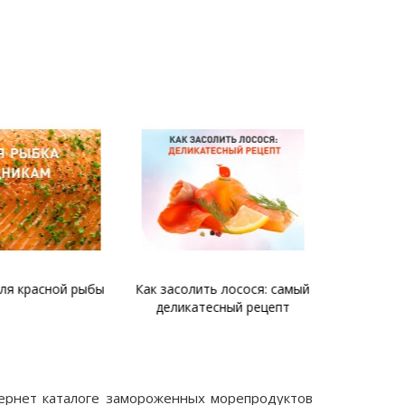
я красной рыбы
Как засолить лосося: самый
Запечен
деликатесный рецепт
нтернет каталоге замороженных морепродуктов