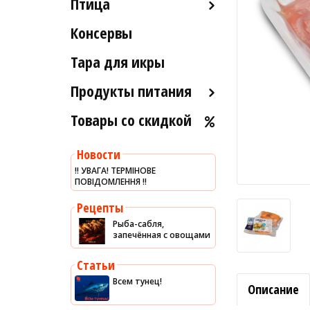
Птица
Морские ежи
Рыба вяленая и сушеная
Консервы
Индейка
Мясо гребешка
Рыба слабосоленая
Тара для икры
Рапаны
Рыба холодного и
горячего копчения
Улитки
Продукты питания
Устрицы
Товары со скидкой
Оливковое масло
Другое
Хумус
Новости
Уксус
‼️ УВАГА! ТЕРМІНОВЕ
ПОВІДОМЛЕННЯ ‼️
Сыры
Соусы
Рецепты
Рыба-сабля,
Сладости
запечённая с овощами
Рис
Статьи
Оливки
Всем тунец!
Описание
Мясные изделия