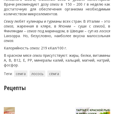
Врачи рекомендуют дозу
семги
в 150 – 200 г в неделю как
достаточную для обеспечения организма необходимым
количеством микроэлементов.
Семгу
любят кулинары и гурманы всех стран. В Италии – это
семга
, жаренная в кляре, в Японии – суши с
семгой
, в
Финляндии –
семга
под маринадом, в Швеции – суп из
лосося
Laxsoppa. Но, безусловно, наиболее вкусна малосольная
семга
.
Калорийность
семги
: 219 кКал/100 г.
В красном мясе
семги
присутствуют: жиры, белки, витамины
А, В, В12, Е, PP, минералы калий, кальций, магний, натрий,
фосфор.
Теги:
семга
лосось
сёмга
Рецепты