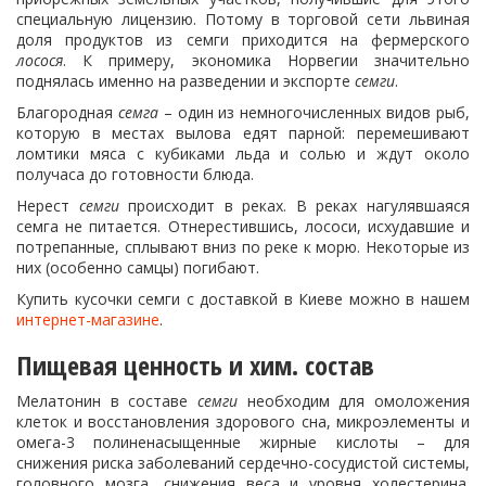
специальную лицензию. Потому в торговой сети львиная
доля продуктов из семги приходится на фермерского
лосося
. К примеру, экономика Норвегии значительно
поднялась именно на разведении и экспорте
семги
.
Благородная
семга
– один из немногочисленных видов рыб,
которую в местах вылова едят парной: перемешивают
ломтики мяса с кубиками льда и солью и ждут около
получаса до готовности блюда.
Нерест
семги
происходит в реках. В реках нагулявшаяся
семга не питается. Отнерестившись, лососи, исхудавшие и
потрепанные, сплывают вниз по реке к морю. Некоторые из
них (особенно самцы) погибают.
Купить кусочки семги с доставкой в Киеве можно в нашем
интернет-магазине
.
Пищевая ценность и хим. состав
Мелатонин в составе
семги
необходим для омоложения
клеток и восстановления здорового сна, микроэлементы и
омега-3 полиненасыщенные жирные кислоты – для
снижения риска заболеваний сердечно-сосудистой системы,
головного мозга, снижения веса и уровня холестерина.