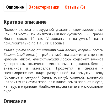
Описание
Характеристики
Отзывы (3)
Краткое описание
Полоски лосося в вакуумной упаковке, свежемороженые.
Спинная часть. Приблизительный вес кусочков 30-80 грамм.
Длина около 10 см. Упакованы в вакуумный пакет
приблизительно по 1-1,5 кг. Весовые.
Семга
(
Salmo salar,
атлантический лосось
, озерный лосось,
благородный лосось
) – рыба семейства
лососевых
с ценным
красным мясом.
Атлантический лосось
содержит нужное
для организма количество микроэлементов, жиров, белков,
витаминов и минералов. Продается в свежем и
свежемороженом виде, разделанной на семужью тешу
(брюшко) и семужий балык (спинку), соленой, копченой.
Готовится как
семга
жареная в кляре, семга вареная в супе,
на пару, в маринаде. Наиболее вкусна
семга
в малосольном
виде.
Описание