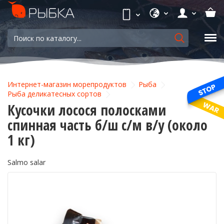
Интернет-магазин морепродуктов
Рыба
Рыба деликатесных сортов
Кусочки лосося полосками
спинная часть б/ш с/м в/у (около
1 кг)
Salmo salar