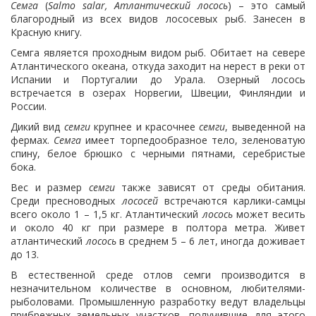
Семга
(
Salmo salar, Атлантический лосось
) – это самый
благородный из всех видов лососевых рыб. Занесен в
Красную книгу.
Семга является проходным видом рыб. Обитает на севере
Атлантического океана, откуда заходит на нерест в реки от
Испании и Португалии до Урала. Озерный лосось
встречается в озерах Норвегии, Швеции, Финляндии и
России.
Дикий вид
семги
крупнее и красочнее
семги
, выведенной на
фермах.
Семга
имеет торпедообразное тело, зеленоватую
спину, белое брюшко с черными пятнами, серебристые
бока.
Вес и размер
семги
также зависят от среды обитания.
Среди пресноводных
лососей
встречаются карлики-самцы
всего около 1 – 1,5 кг. Атлантический
лосось
может весить
и около 40 кг при размере в полтора метра. Живет
атлантический
лосось
в среднем 5 – 6 лет, иногда доживает
до 13.
В естественной среде отлов семги производится в
незначительном количестве в основном, любителями-
рыболовами. Промышленную разработку ведут владельцы
прибрежных земельных участков, получившие для этого