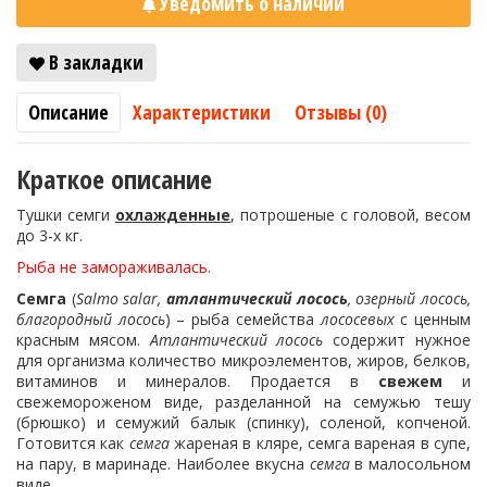
Уведомить о наличии
В закладки
Описание
Характеристики
Отзывы (0)
Краткое описание
Тушки семги
охлажденные
, потрошеные с головой, весом
до 3-х кг.
Рыба не замораживалась.
Семга
(
Salmo salar,
атлантический лосось
, озерный лосось,
благородный лосось
) – рыба семейства
лососевых
с ценным
красным мясом.
Атлантический лосось
содержит нужное
для организма количество микроэлементов, жиров, белков,
витаминов и минералов. Продается в
свежем
и
свежемороженом виде, разделанной на семужью тешу
(брюшко) и семужий балык (спинку), соленой, копченой.
Готовится как
семга
жареная в кляре, семга вареная в супе,
на пару, в маринаде. Наиболее вкусна
семга
в малосольном
виде.