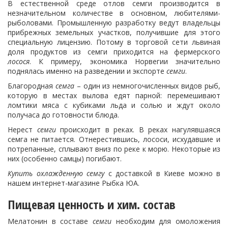
В естественной среде отлов семги производится в
незначительном количестве в основном, любителями-
рыболовами. Промышленную разработку ведут владельцы
прибрежных земельных участков, получившие для этого
специальную лицензию. Потому в торговой сети львиная
доля продуктов из семги приходится на фермерского
лосося
. К примеру, экономика Норвегии значительно
поднялась именно на разведении и экспорте
семги
.
Благородная
семга
– один из немногочисленных видов рыб,
которую в местах вылова едят парной: перемешивают
ломтики мяса с кубиками льда и солью и ждут около
получаса до готовности блюда.
Нерест
семги
происходит в реках. В реках нагулявшаяся
семга не питается. Отнерестившись, лососи, исхудавшие и
потрепанные, сплывают вниз по реке к морю. Некоторые из
них (особенно самцы) погибают.
Купить охлажденную семгу
с доставкой в Киеве можно в
нашем интернет-магазине Рыбка ЮА.
Пищевая ценность и хим. состав
Мелатонин в составе
семги
необходим для омоложения