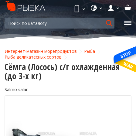
Интернет-магазин морепродуктов
Рыба
Рыба деликатесных сортов
Сёмга (Лосось) с/г охлажденная
(до 3-х кг)
Salmo salar
-25%