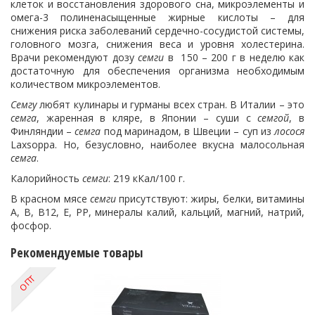
клеток и восстановления здорового сна, микроэлементы и
омега-3 полиненасыщенные жирные кислоты – для
снижения риска заболеваний сердечно-сосудистой системы,
головного мозга, снижения веса и уровня холестерина.
Врачи рекомендуют дозу
семги
в 150 – 200 г в неделю как
достаточную для обеспечения организма необходимым
количеством микроэлементов.
Семгу
любят кулинары и гурманы всех стран. В Италии – это
семга
, жаренная в кляре, в Японии – суши с
семгой
, в
Финляндии –
семга
под маринадом, в Швеции – суп из
лосося
Laxsoppa. Но, безусловно, наиболее вкусна малосольная
семга
.
Калорийность
семги
: 219 кКал/100 г.
В красном мясе
семги
присутствуют: жиры, белки, витамины
А, В, В12, Е, PP, минералы калий, кальций, магний, натрий,
фосфор.
Рекомендуемые товары
ОПТ