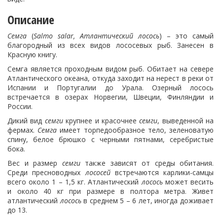
Описание
Семга
(
Salmo salar, Атлантический лосось
) – это самый
благородный из всех видов лососевых рыб. Занесен в
Красную книгу.
Семга является проходным видом рыб. Обитает на севере
Атлантического океана, откуда заходит на нерест в реки от
Испании и Португалии до Урала. Озерный лосось
встречается в озерах Норвегии, Швеции, Финляндии и
России.
Дикий вид
семги
крупнее и красочнее
семги
, выведенной на
фермах.
Семга
имеет торпедообразное тело, зеленоватую
спину, белое брюшко с черными пятнами, серебристые
бока.
Вес и размер
семги
также зависят от среды обитания.
Среди пресноводных
лососей
встречаются карлики-самцы
всего около 1 – 1,5 кг. Атлантический
лосось
может весить
и около 40 кг при размере в полтора метра. Живет
атлантический
лосось
в среднем 5 – 6 лет, иногда доживает
до 13.