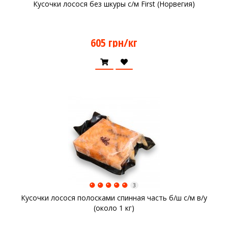
Кусочки лосося без шкуры с/м First (Норвегия)
605 грн/кг
3
Кусочки лосося полосками спинная часть б/ш с/м в/у
(около 1 кг)