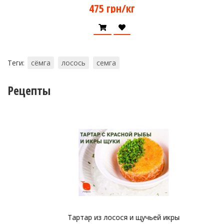
475 грн/кг
Теги:
сёмга
лосось
семга
Рецепты
Тартар из лосося и щучьей икры