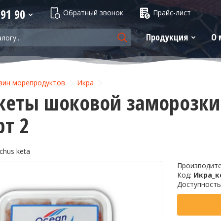
 91 90
Обратный звонок
Прайс-лист
Продукция
О 
зин морепродуктов
Икра
кеты шоковой заморозки 
рт 2
chus keta
Производит
Код:
Икра_к
Доступность