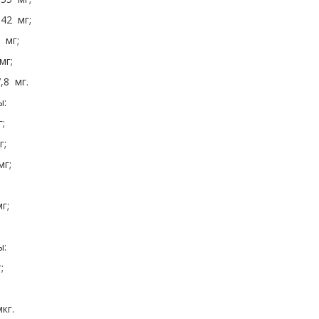
,42 мг;
 мг;
мг;
,8 мг.
ы:
;
г;
мг;
г;
ы:
;
;
кг.