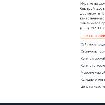
Икра кеты шок
быстрой дост
доставим в Б
качественных
Заманчивое пр
(050) 707 33 2
ТОП категории
Сайт морепрод
Стоимость чер
Купить морской
Купить готовые
Морские кокте
Холодного коп
Цена на красну
Цены красной 