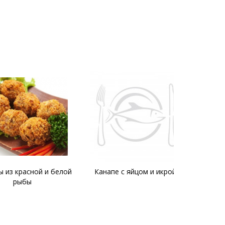
красной и белой
Канапе с яйцом и икрой
Салат с к
ыбы
рисом и к