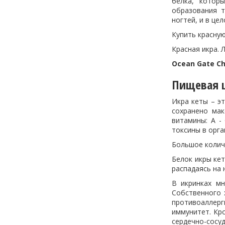
белка, котор
образования т
ногтей, и в це
Купить красну
Красная икра. 
Ocean Gate C
Пищевая ц
Икра кеты – э
сохранено мак
витамины: А -
токсины в орга
Большое колич
Белок икры ке
распадаясь на
В икринках м
Собственного 
противоаллерг
иммунитет. Кр
сердечно-сосу