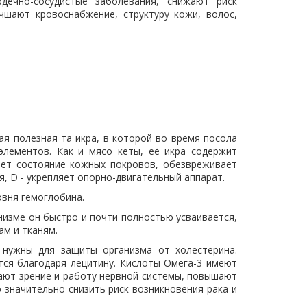
дечно-сосудистые заболевания, снижают риск
чшают кровоснабжение, структуру кожи, волос,
ая полезная та икра, в которой во время посола
элементов. Как и мясо кеты, её икра содержит
шает состояние кожных покровов, обезвреживает
, D - укрепляет опорно-двигательный аппарат.
вня гемоглобина.
низме он быстро и почти полностью усваивается,
м и тканям.
 нужны для защиты организма от холестерина.
тся благодаря лецитину. Кислоты Омега-3 имеют
ают зрение и работу нервной системы, повышают
значительно снизить риск возникновения рака и