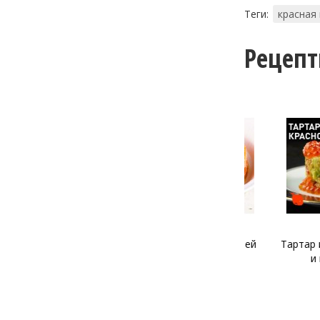
Теги:
красная
Рецеп
Тартар из лосося и щучьей
Тартар из фо
икры
и крас