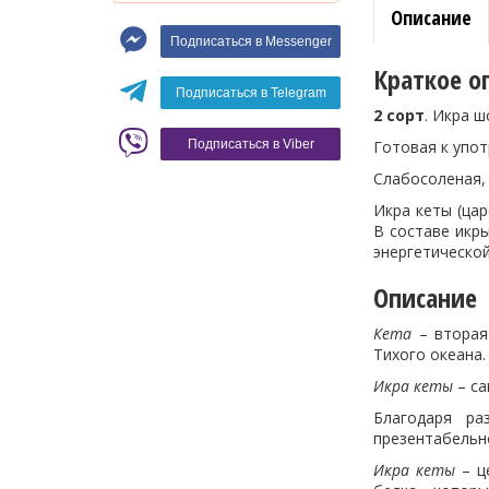
Описание
Макароны
Подписаться в Messenger
Вино
Краткое о
Кофе
Белое вино
Подписаться в Telegram
2 сорт
. Икра 
Красное вино
Blaser
Готовая к упот
Подписаться в Viber
Слабосоленая, 
Икра кеты (ца
В составе икр
энергетической
Описание
Кета
– вторая 
Тихого океана
Икра кеты
– са
Благодаря р
презентабельн
Икра кеты
– ц