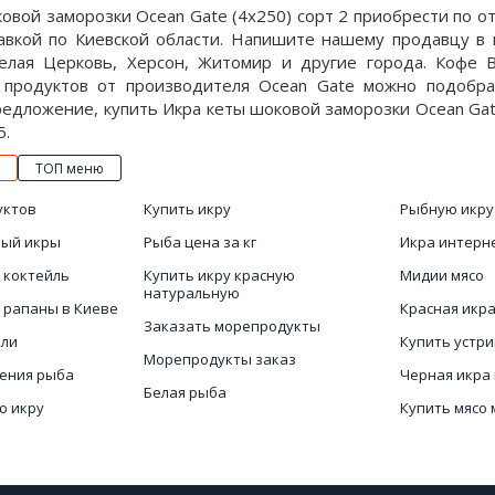
овой заморозки Ocean Gate (4x250) сорт 2 приобрести по от
авкой по Киевской области. Напишите нашему продавцу в
елая Церковь, Херсон, Житомир и другие города. Кофе B
 продуктов от производителя Ocean Gate можно подобра
едложение, купить Икра кеты шоковой заморозки Ocean Gate
5.
ТОП меню
уктов
Купить икру
Рыбную икру
ный икры
Рыба цена за кг
Икра интерн
 коктейль
Купить икру красную
Мидии мясо
натуральную
 рапаны в Киеве
Красная икр
Заказать морепродукты
йли
Купить устр
Морепродукты заказ
чения рыба
Черная икра
Белая рыба
ю икру
Купить мясо 
Цена мидий
икры
Купить икру 
Икра Киев купить