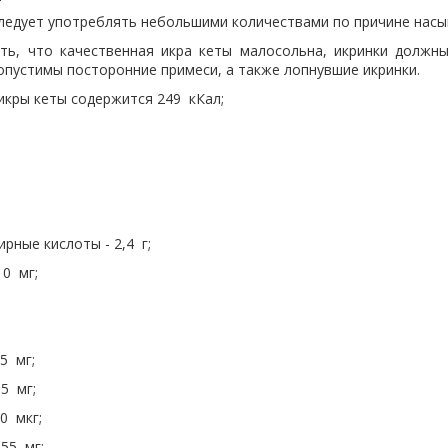
следует употреблять небольшими количествами по причине нас
ть, что качественная икра кеты малосольна, икринки должн
опустимы посторонние примеси, а также лопнувшие икринки.
икры кеты содержится 249 кКал;
ные кислоты - 2,4 г;
10 мг;
5 мг;
,5 мг;
0 мкг;
,55 мг;