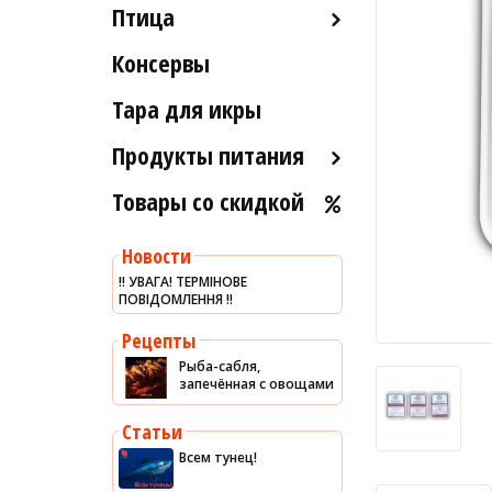
Птица
Икра вяленая
Лобстеры / Омары
Рыба вяленая и сушеная
Консервы
Индейка
Мидии
Рыба слабосоленая
Морской коктейль
Тара для икры
Рыба холодного и
Морские ежи
горячего копчения
Продукты питания
Мясо гребешка
Товары со скидкой
Оливковое масло
Рапаны
Хумус
Улитки
Новости
Уксус
Устрицы
‼️ УВАГА! ТЕРМІНОВЕ
ПОВІДОМЛЕННЯ ‼️
Сыры
Другое
Соусы
Рецепты
Рыба-сабля,
Сладости
запечённая с овощами
Рис
Статьи
Оливки
Всем тунец!
Мясные изделия