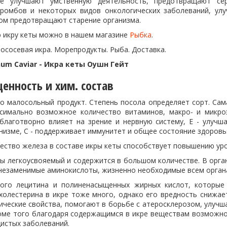
ые улучшают умственную деятельность, предотвращают сер
ромбов и некоторых видов онкологических заболеваний, улу
лом предотвращают старение организма.
ю икру кеты можно в нашем магазине
Рыбка
.
Лососевая икра. Морепродукты. Рыба. Доставка.
hum Caviar - Икра кеты Оушн Гейт
енность и хим. состав
то малосольный продукт. Степень посола определяет сорт. Сам
симально возможное количество витаминов, макро- и микро
 благотворно влияет на зрение и нервную систему, Е - улуч
низме, С - поддерживает иммунитет и общее состояние здоровья
ество железа в составе икры кеты способствует повышению уро
ты легкоусвояемый и содержится в большом количестве. В орга
 незаменимые аминокислоты, жизненно необходимые всем органа
ного лецитина и полиненасыщенных жирных кислот, которые
холестерина в икре тоже много, однако его вредность снижае
ические свойства, помогают в борьбе с атеросклерозом, улучш
оме того благодаря содержащимся в икре веществам возможно 
дистых заболеваний.