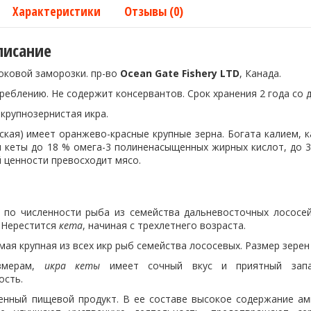
Характеристики
Отзывы (0)
писание
шоковой заморозки. пр-во
Ocean Gate Fishery LTD
, Канада.
реблению. Не содержит консервантов. Срок хранения 2 года со дн
крупнозернистая икра.
рская) имеет оранжево-красные крупные зерна. Богата калием,
ы кеты до 18 % омега-3 полиненасыщенных жирных кислот, до 3
 ценности превосходит мясо.
по численности рыба из семейства дальневосточных лососей 
. Нерестится
кета
, начиная с трехлетнего возраста.
мая крупная из всех икр рыб семейства лососевых. Размер зере
азмерам,
икра кеты
имеет сочный вкус и приятный запа
ость.
енный пищевой продукт. В ее составе высокое содержание ам