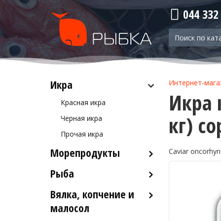
044 332
Икра
Интернет-мага
Икра 
Красная икра
кг) со
Черная икра
Прочая икра
Морепродукты
Caviar oncorhyn
Рыба
Кальмары
Осьминоги
Вялка, копчение и
Рыба деликатесных сортов
Крабы
малосол
Рыба столовых сортов
Креветки