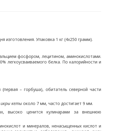
я изготовления. Упаковка 1 кг (4x250 грамм).
 кальцием фосфором, лецитином, аминокислотами.
0% легкоусваиваемого белка. По калорийности и
(первая – горбуша), обитатель северной части
н
икры кеты
около 7 мм, часто достигает 9 мм.
х, высоко ценится кулинарами за внешнюю
инокислот и минералов, ненасыщенных кислот и