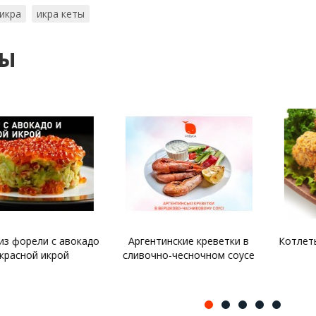
 икра
икра кеты
ты
рели с авокадо
Аргентинские креветки в
Котлеты из 
ной икрой
сливочно-чесночном соусе
р