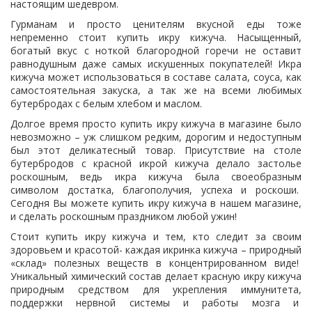
настоящим шедевром.
Гурманам и просто ценителям вкусной еды тоже
непременно стоит купить икру кижуча. Насыщенный,
богатый вкус с ноткой благородной горечи не оставит
равнодушным даже самых искушенных покупателей! Икра
кижуча может использоваться в составе салата, соуса, как
самостоятельная закуска, а так же на всеми любимых
бутербродах с белым хлебом и маслом.
Долгое время просто купить икру кижуча в магазине было
невозможно – уж слишком редким, дорогим и недоступным
был этот деликатесный товар. Присутствие на столе
бутербродов с красной икрой кижуча делало застолье
роскошным, ведь икра кижуча была своеобразным
символом достатка, благополучия, успеха и роскоши.
Сегодня Вы можете купить икру кижуча в нашем магазине,
и сделать роскошным праздником любой ужин!
Стоит купить икру кижуча и тем, кто следит за своим
здоровьем и красотой- каждая икринка кижуча – природный
«склад» полезных веществ в концентрированном виде!
Уникальный химический состав делает красную икру кижуча
природным средством для укрепления иммунитета,
поддержки нервной системы и работы мозга и