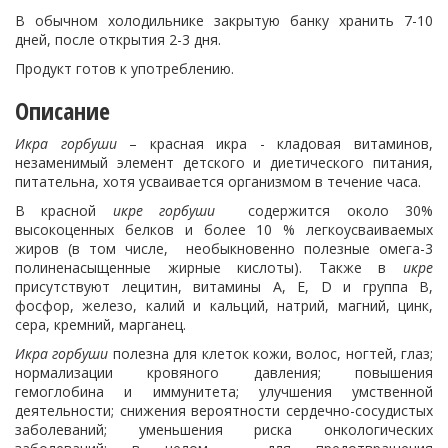
В обычном холодильнике закрытую банку хранить 7-10
дней, после открытия 2-3 дня.
Продукт готов к употреблению.
Описание
Икра горбуши
– красная икра - кладовая витаминов,
незаменимый элемент детского и диетического питания,
питательна, хотя усваивается организмом в течение часа.
В красной
икре горбуши
содержится около 30%
высокоценных белков и более 10 % легкоусваиваемых
жиров (в том числе, необыкновенно полезные омега-3
полиненасыщенные жирные кислоты). Также в
икре
присутствуют лецитин, витамины А, Е, D и группа В,
фосфор, железо, калий и кальций, натрий, магний, цинк,
сера, кремний, марганец.
Икра горбуши
полезна для клеток кожи, волос, ногтей, глаз;
нормализации кровяного давления; повышения
гемоглобина и иммунитета; улучшения умственной
деятельности; снижения вероятности сердечно-сосудистых
заболеваний; уменьшения риска онкологических