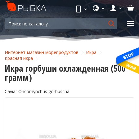
Интернет-магазин морепродуктов
Икра
Красная икра
Икра горбуши охлажденная (500
грамм)
Caviar Oncorhynchus gorbuscha
-11%