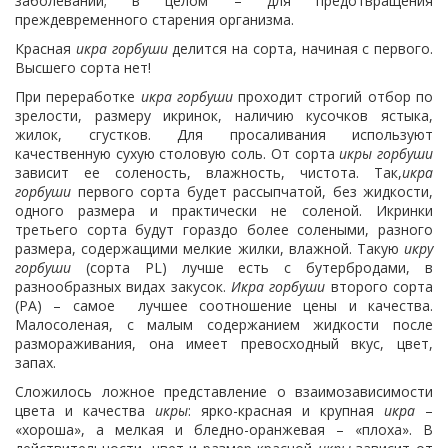
заболеваний; в целом – для предотвращения
преждевременного старения организма.
Красная
икра горбуши
делится на сорта, начиная с первого.
Высшего сорта нет!
При переработке
икра горбуши
проходит строгий отбор по
зрелости, размеру икринок, наличию кусочков ястыка,
жилок, сгустков. Для просаливания используют
качественную сухую столовую соль. От сорта
икры горбуши
зависит ее соленость, влажность, чистота. Так,
икра
горбуши
первого сорта будет рассыпчатой, без жидкости,
одного размера и практически не соленой. Икринки
третьего сорта будут гораздо более солеными, разного
размера, содержащими мелкие жилки, влажной. Такую
икру
горбуши
(сорта PL) лучше есть с бутербродами, в
разнообразных видах закусок.
Икра горбуши
второго сорта
(РА) – самое лучшее соотношение цены и качества.
Малосоленая, с малым содержанием жидкости после
размораживания, она имеет превосходный вкус, цвет,
запах.
Сложилось ложное представление о взаимозависимости
цвета и качества
икры
: ярко-красная и крупная
икра
–
«хороша», а мелкая и бледно-оранжевая – «плоха». В