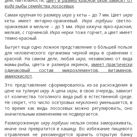
действительности,
цвет и размер красной
икры
зависит от
вида
рыбы семейства лососевых
.
Самая крупная по размеру
икра
у кеты – до 7 мм. Цвет
икра
кеты имеет янтарно-оранжевый.
Икра горбуши
светло-
оранжевая и мельче – до 5 мм.
Икра
кижуча ярко-красная,
мелкая, с горчинкой.
Икра
нерки тоже горчит, а цвет имеет
темно-красный.
Бытует еще одно ложное представление о бóльшей пользе
для человеческого организма черной икры в сравнении с
красной. На самом деле, любая
икра
, независимо от вида
мамы-рыбы, цвета и размера икринок,
имеет практически
одинаковый состав микроэлементов, витаминов,
аминокислот
.
Это представление сформировалось из-за расхождения в
цене на ту/иную
икру
. А цена
икры
, в свою очередь, зависит
от количества того/иного вида рыб в естественной среде.
Не секрет, что число осетровых неуклонно уменьшается, в
то время как виды лососевых можно регулировать, оно
значительным изменениям не подвергается.
Размороженную
икру горбуши
нельзя снова замораживать,
иначе она превратится в кашицу. Во избежание пищевого
отравления не рекомендуется хранить открытую банку