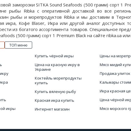
овой заморозки SITKA Sound Seafoods (500 грамм) сорт 1 Pr
ине рыбы Ribka с оперативной доставкой во все регион
азин рыбы и морепродуктов Ribka и мы доставим в Терноп
ая икра, Кофе Blaser, Икра или другой аналог доступных т
ести из богатого ассортимента товаров. Специальное пред
afoods (500 грамм) сорт 1 Premium Black на сайте ribka.ua или
ТОП меню
Купить чёрной икры
Цены на морепр
ь
Цена на красную икру в
Мясо мидий куп
Украине
икру
Продажа улиток
Коктейль морепродукты
икра
Кальмары стоим
купить
Икра красная ц
Купить вяленую рыбу
ить
Цена чёрной ик
Красная икра купить
ной икры
Мясо морского 
Интернет магазин
морепродуктов Украина
Рыба заказать
Икра красная Киев цена