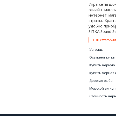
Икра кеты шок
онлайн магаз
интернет маг
страны. Красн
удобно приобр
SITKA Sound Se
ТОП категории
Устрицы
Осьминог купит
Купить черную 
Купить черная 
Дорогая рыба
Морской еж куп
Стоимость чер
Креветки цена