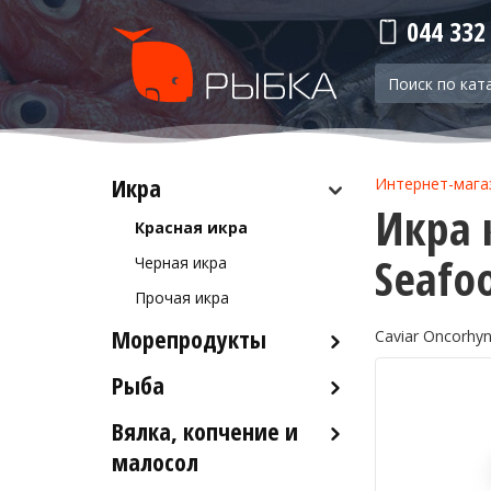
044 332
Икра
Интернет-мага
Икра 
Красная икра
Seafo
Черная икра
Прочая икра
Морепродукты
Caviar Oncorhyn
Рыба
Кальмары
Осьминоги
Вялка, копчение и
Рыба деликатесных сортов
Крабы
малосол
Рыба столовых сортов
Креветки