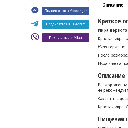
Описание
Макароны
Подписаться в Messenger
Вино
Краткое о
Кофе
Белое вино
Подписаться в Telegram
Икра первого
Красное вино
Blaser
Красная икра к
Подписаться в Viber
Икра
герметичн
После размор
Икра класса пр
Описание
Размороженн
не рекомендует
Заказать с дос
Красная икра. 
Пищевая ц