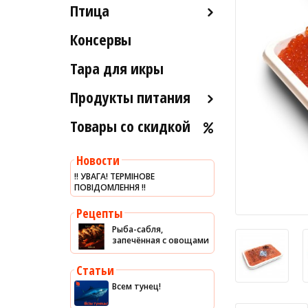
Птица
Икра вяленая
Лобстеры / Омары
Рыба вяленая и сушеная
Консервы
Индейка
Мидии
Рыба слабосоленая
Морской коктейль
Тара для икры
Рыба холодного и
Морские ежи
горячего копчения
Продукты питания
Мясо гребешка
Товары со скидкой
Оливковое масло
Рапаны
Хумус
Улитки
Новости
Уксус
Устрицы
‼️ УВАГА! ТЕРМІНОВЕ
ПОВІДОМЛЕННЯ ‼️
Сыры
Другое
Соусы
Рецепты
Рыба-сабля,
Сладости
запечённая с овощами
Рис
Статьи
Оливки
Всем тунец!
Мясные изделия