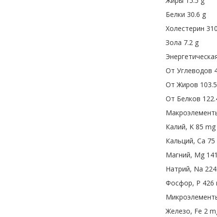
Жиры 15.5 g
Белки 30.6 g
Холестерин 31
Зола 7.2 g
Энергетическая
От Углеводов 
От Жиров 103.5
От Белков 122.
Макроэлемен
Калий, K 85 mg
Кальций, Ca 75
Магний, Mg 14
Натрий, Na 22
Фосфор, P 426
Микроэлемен
Железо, Fe 2 m