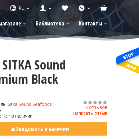
RU
магазине
Библиотека
Контакты
SITKA Sound
emium Black
ель:
Sitka Sound Seafoods
0 отзывов
5
Написать отзыв
: Нет в наличии
Уведомить о наличии