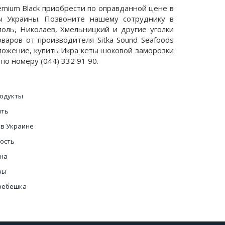
emium Black приобрести по оправданной цене в
ы Украины. Позвоните нашему сотруднику в
оль, Николаев, Хмельницкий и другие уголки
оваров от производителя Sitka Sound Seafoods
ложение, купить Икра кеты шоковой заморозки
 по номеру (044) 332 91 90.
одукты
ить
 в Украине
ость
ена
ры
гребешка