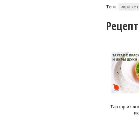
Теги:
икра ке
Рецеп
Тартар из лосося и щучьей
Тартар из фо
икры
и крас