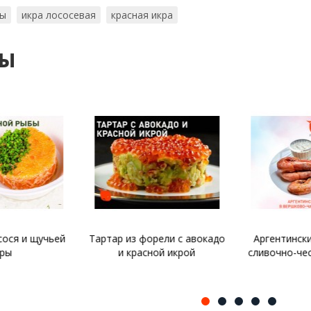
ты
икра лососевая
красная икра
ты
рели с авокадо
Аргентинские креветки в
Котлеты из 
ной икрой
сливочно-чесночном соусе
р