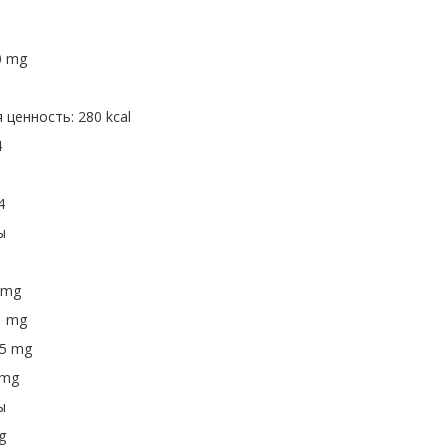
0 mg
 ценность: 280 kcal
4
4
ты
 mg
1 mg
45 mg
 mg
ты
g