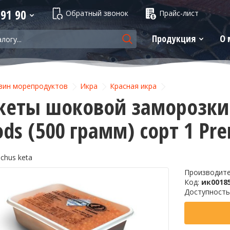
 91 90
Обратный звонок
Прайс-лист
Продукция
О 
зин морепродуктов
Икра
Красная икра
кеты шоковой заморозки 
ods (500 грамм) сорт 1 Pr
chus keta
Производит
-14%
Код:
ик0018
Доступность