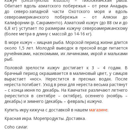
Кижуч
(
Oncorhynchus
kisutsch
) – тихоокеанская рыба.
Обитает вдоль азиатского побережья – от реки Анадырь
до северо-западной части Охотского моря и вдоль
североамериканского побережья – от Аляски до
Калифорнии (р. Сакраменто). Азиатский
кижуч
(до 88 см и до
6,8 кг) уступает по размерам
кижучу
североамериканскому
(более метра в длину с массой до 14-16 кг).
В море
кижуч
– хищная рыба. Морской период жизни длится
около 1,5 лет. Молодой выводок в пресной воде питается
ручейниками, насекомыми, их личинками, икрой и мальками
рыб.
Половой зрелости
кижуч
достигает к 3 – 4 годам. В
брачный период окрашивается в малиновый цвет, у самцов
вырастает «нос». Нерестится в пресных водах. После
нереста погибает. Уход в реки для нереста весьма растянут
– с конца июня по декабрь. На Камчатке различают летнего
(нерестится в сентябре – октябре), осеннего (ноябрь –
декабрь) и зимнего (декабрь – февраль)
кижуча
.
Купить икру кижуча с доставкой в нашем
магазине
.
Красная икра. Морепродукты. Доставка.
Coho caviar.