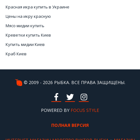
Красная икра купить в Украине
Цены на икру красную
Мясо мидии купить
Креветки купить Киев
Купить мидии Киев
Краб Киев
Купить икру красную
Рыба горячее копчение
Стоимость натуральной черной икры
© 2009 - 2026 РЫБКА. ВСЕ ПРАВА ЗАЩИЩЕНЫ.
Цена на черную икру
Мясо морского гребешка цена
Морской еж купить
POWERED BY
FOCUS STYLE
Осьминог купить Киев
ПОЛНАЯ ВЕРСИЯ
Цена черной икры
Дорогая рыба