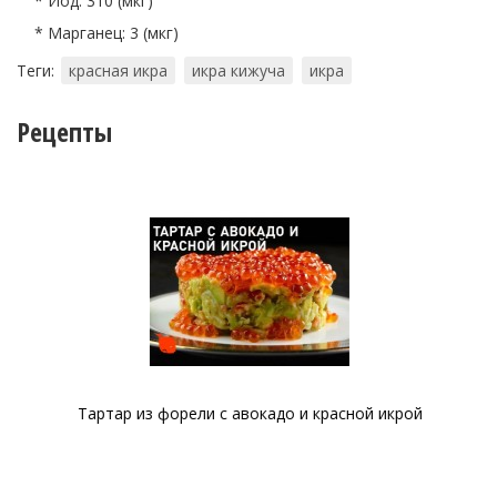
* Йод: 310 (мкг)
* Марганец: 3 (мкг)
Теги:
красная икра
икра кижуча
икра
Рецепты
Тартар из форели с авокадо и красной икрой