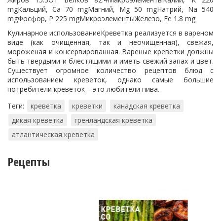
mgКальций, Ca 70 mgМагний, Mg 50 mgНатрий, Na 540
mgФосфор, P 225 mgМикроэлементыЖелезо, Fe 1.8 mg
Кулинарное использованиеКреветка реализуется в вареном
виде (как очищенная, так и неочищенная), свежая,
мороженая и консервированная. Вареные креветки должны
быть твердыми и блестящими и иметь свежий запах и цвет.
Существует огромное количество рецептов блюд с
использованием креветок, однако самые большие
потребители креветок – это любители пива.
Теги:
креветка
креветки
канадская креветка
дикая креветка
гренландская креветка
атлантическая креветка
Рецепты