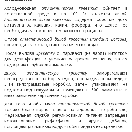
Холодноводная
атлантическая креветка
обитает в
естественной среде и на 100 % является дикой.
Атлантическая дикая креветка
содержит хорошие дозы
витамина А, кальция, калия, фосфора, что делает ее
необходимым компонентом здорового рациона.
Отлов
атлантической дикой креветки
(
Pandalus Borealis
)
производится в холодных океанических водах.
После вылова
креветку
ошпаривают (не варят) кипятком
для дезинфекции и увеличения сроков хранения, затем
подвергают глубокой заморозке.
Дикую атлантическую креветку
замораживают
непосредственно на борту судна, в неразделанном виде, в
5-ти килограммовые коробки, затем упаковывают на
подносы под вакуумом и помещают в 500-граммовые и
килограммовые картонные коробки.
Для того чтобы мясо
атлантической дикой креветки
только благотворно влияло на здоровье потребителя,
Федеральная служба регулирования питания запрещает
использование трифосфатов и других добавок,
поглощающих лишнюю воду, чтобы придать вес креветке.