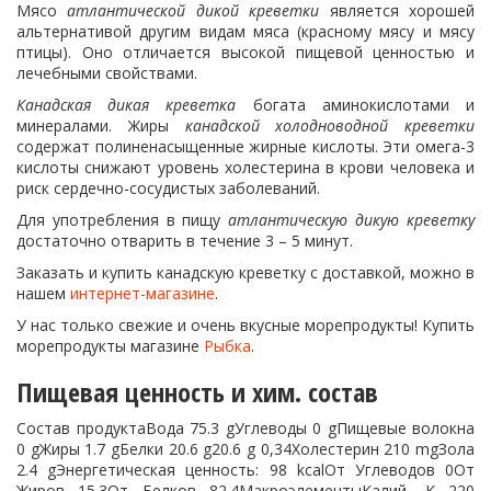
Мясо
атлантической дикой креветки
является хорошей
альтернативой другим видам мяса (красному мясу и мясу
птицы). Оно отличается высокой пищевой ценностью и
лечебными свойствами.
Канадская дикая креветка
богата аминокислотами и
минералами. Жиры
канадской холодноводной креветки
содержат полиненасыщенные жирные кислоты. Эти омега-3
кислоты снижают уровень холестерина в крови человека и
риск сердечно-сосудистых заболеваний.
Для употребления в пищу
атлантическую дикую креветку
достаточно отварить в течение 3 – 5 минут.
Заказать и купить канадскую креветку с доставкой, можно в
нашем
интернет-магазине
.
У нас только свежие и очень вкусные морепродукты! Купить
морепродукты магазине
Рыбка
.
Пищевая ценность и хим. состав
Состав продуктаВода 75.3 gУглеводы 0 gПищевые волокна
0 gЖиры 1.7 gБелки 20.6 g20.6 g 0,34Холестерин 210 mgЗола
2.4 gЭнергетическая ценность: 98 kcalОт Углеводов 0От
Жиров 15.3От Белков 82.4МакроэлементыКалий, K 220