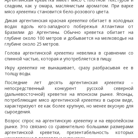
сладким, как у омара, маслянистым ароматом. При варке
мясо
креветки
становится бело-розового цвета.
Дикая аргентинская красная
креветка
обитает в холодных
водах вдоль юго-западного побережья Атлантики от
Бразилии до Аргентины. Обычно креветка обитает на
глубине около 100 метров и добывается на мелководье на
глубине около 25 метров.
Голова аргентинской
креветки
невелика в сравнении со
спинной частью, которая и употребляется в пищу.
Икру
креветка
не вынашивает, сразу разбрасывая ее в
толщу воды.
Последние лет десять аргентинская
креветка
–
непосредственный конкурент русской северной
(дальневосточной) креветке на японском рынке. Японцы,
потребляющие мясо аргентинской
креветки
в сыром виде,
характеризуют ее как более крупную, но менее вкусную для
сыроедения.
Возрос спрос на аргентинскую
креветку
и на европейском
рынке. Это связано со сравнительно большими размерами
аргентинской креветки, презентабельность которых