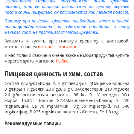
Особенности строения аргентинской дикой креветки
таковы, что ее пищевод расположен по центру верхней
части спины (визуально он распознается как темная полоса).
Потому при разделке креветки необходимо этот пищевод
прочищать/промывать во избежание попадания в пищу
мелкого сора, не являющегося мясом креветки.
Заказать и купить аргентинскую креветку с доставкой,
можно в нашем
интернет-магазине
.
У нас только свежие и очень вкусные морепродукты! Купить
морепродукты магазине
Рыбка
.
Пищевая ценность и хим. состав
Состав продуктаВода 75.3 gУглеводы 0 gПищевые волокна
0 gЖиры 1.7 gБелки 20.6 g20.6 g 0,34Холестерин 210 mgЗола
2.4 gЭнергетическая ценность: 98 kcalОт Углеводов 0От
Жиров 15.3От Белков 82.4МакроэлементыКалий, K 220
mgКальций, Ca 70 mgМагний, Mg 50 mgНатрий, Na 540
mgФосфор, P 225 mgМикроэлементыЖелезо, Fe 1.8 mg
Рекомендуемые товары