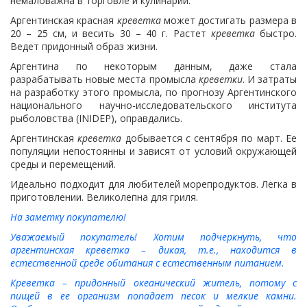
немаловажна в торговле и кулинарии.
Аргентинская красная
креветка
может достигать размера в
20 – 25 см, и весить 30 – 40 г. Растет
креветка
быстро.
Ведет придонный образ жизни.
Аргентина по некоторым данным, даже стала
разрабатывать новые места промысла
креветки
. И затраты
на разработку этого промысла, по прогнозу Аргентинского
национального научно-исследовательского института
рыболовства (INIDEP), оправдались.
Аргентинская
креветка
добывается с сентября по март. Ее
популяции непостоянны и зависят от условий окружающей
среды и перемещений.
Идеально подходит для любителей морепродуктов. Легка в
приготовлении. Великолепна для гриля.
На заметку покупателю!
Уважаемый покупатель! Хотим подчеркнуть, что
аргентинская креветка – дикая, т.е., находится в
естественной среде обитания с естественным питанием.
Креветка – придонный океанический житель, потому с
пищей в ее организм попадает песок и мелкие камни.