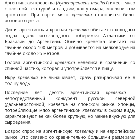
Аргентинская креветка (
Hymenopenaeus muelleri
) имеет мясо
с плотной текстурой и сладким, как у омара, маслянистым
ароматом. При варке мясо
креветки
становится бело-
розового цвета.
Дикая аргентинская красная
креветка
обитает в холодных
водах вдоль юго-западного побережья Атлантики от
Бразилии до Аргентины. Обычно креветка обитает на
глубине около 100 метров и добывается на мелководье на
глубине около 25 метров.
Голова аргентинской
креветки
невелика в сравнении со
спинной частью, которая и употребляется в пищу.
Икру
креветка
не вынашивает, сразу разбрасывая ее в
толщу воды.
Последние лет десять аргентинская
креветка
–
непосредственный конкурент русской северной
(дальневосточной) креветке на японском рынке. Японцы,
потребляющие мясо аргентинской
креветки
в сыром виде,
характеризуют ее как более крупную, но менее вкусную для
сыроедения.
Возрос спрос на аргентинскую
креветку
и на европейском
рынке. Это связано со сравнительно большими размерами