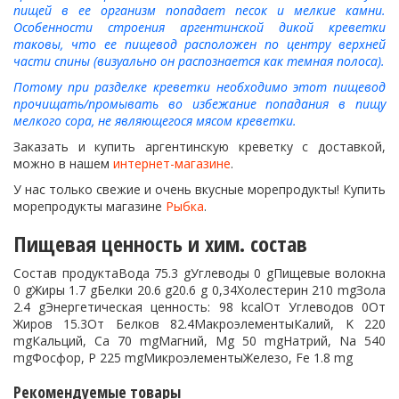
пищей в ее организм попадает песок и мелкие камни.
Особенности строения аргентинской дикой креветки
таковы, что ее пищевод расположен по центру верхней
части спины (визуально он распознается как темная полоса).
Потому при разделке креветки необходимо этот пищевод
прочищать/промывать во избежание попадания в пищу
мелкого сора, не являющегося мясом креветки.
Заказать и купить аргентинскую креветку с доставкой,
можно в нашем
интернет-магазине
.
У нас только свежие и очень вкусные морепродукты! Купить
морепродукты магазине
Рыбка
.
Пищевая ценность и хим. состав
Состав продуктаВода 75.3 gУглеводы 0 gПищевые волокна
0 gЖиры 1.7 gБелки 20.6 g20.6 g 0,34Холестерин 210 mgЗола
2.4 gЭнергетическая ценность: 98 kcalОт Углеводов 0От
Жиров 15.3От Белков 82.4МакроэлементыКалий, K 220
mgКальций, Ca 70 mgМагний, Mg 50 mgНатрий, Na 540
mgФосфор, P 225 mgМикроэлементыЖелезо, Fe 1.8 mg
Рекомендуемые товары