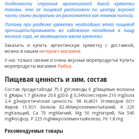
Особенности строения аргентинской дикой креветки
таковы, что ее пищевод расположен по центру верхней
части спины (визуально он распознается как темная полоса).
Потому при разделке креветки необходимо этот пищевод
прочищать/промывать во избежание попадания в пищу
мелкого сора, не являющегося мясом креветки.
Заказать и купить аргентинскую креветку с доставкой,
можно в нашем
интернет-магазине
.
У нас только свежие и очень вкусные морепродукты! Купить
морепродукты магазине
Рыбка
.
Пищевая ценность и хим. состав
Состав продуктаВода 75.3 gУглеводы 0 gПищевые волокна
0 gЖиры 1.7 gБелки 20.6 g20.6 g 0,34Холестерин 210 mgЗола
2.4 gЭнергетическая ценность: 98 kcalОт Углеводов 0От
Жиров 15.3От Белков 82.4МакроэлементыКалий, K 220
mgКальций, Ca 70 mgМагний, Mg 50 mgНатрий, Na 540
mgФосфор, P 225 mgМикроэлементыЖелезо, Fe 1.8 mg
Рекомендуемые товары