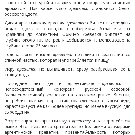
с плотной текстурой и сладким, как у омара, маслянистым
ароматом. При варке мясо
креветки
становится бело-
розового цвета.
Дикая аргентинская красная
креветка
обитает в холодных
водах вдоль юго-западного побережья Атлантики от
Бразилии до Аргентины. Обычно креветка обитает на
глубине около 100 метров и добывается на мелководье на
глубине около 25 метров.
Голова аргентинской
креветки
невелика в сравнении со
спинной частью, которая и употребляется в пищу.
Икру
креветка
не вынашивает, сразу разбрасывая ее в
толщу воды.
Последние лет десять аргентинская
креветка
–
непосредственный конкурент русской северной
(дальневосточной) креветке на японском рынке. Японцы,
потребляющие мясо аргентинской
креветки
в сыром виде,
характеризуют ее как более крупную, но менее вкусную для
сыроедения.
Возрос спрос на аргентинскую
креветку
и на европейском
рынке. Это связано со сравнительно большими размерами
аргентинской креветки, презентабельность которых