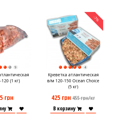
-7%
9
4
атлантическая
Креветка атлантическая
-120 (1 кг)
в/м 120-150 Ocean Choice
(5 кг)
5 грн
425 грн
455 грн/кг
ину
В корзину