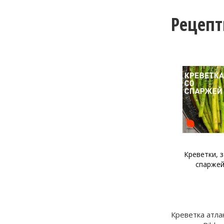
Рецеп
Шашлык из креветок в
Креветки, 
гранатовом соке
спаржей
Креветка атла