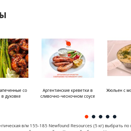
ты
запеченные со
Аргентинские креветки в
Жюльен с м
 в духовке
сливочно-чесночном соусе
нтическая в/м 155-185 Newfound Resources (5 кг) выбрать п