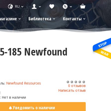
RU
магазине
Библиотека
Контакты
55-185 Newfound
ель:
Newfound Resources
0 отзывов
Написать отзыв
2
: Нет в наличии
Уведомить о наличии