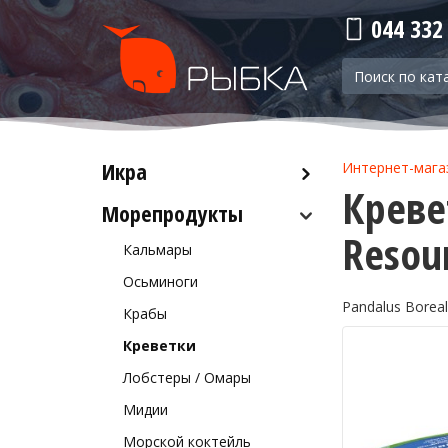
044 332
Икра
Интернет-мага
Креве
Морепродукты
Красная икра
Resour
Черная икра
Кальмары
Прочая икра
Осьминоги
Pandalus Boreal
Крабы
Креветки
Лобстеры / Омары
Мидии
Морской коктейль