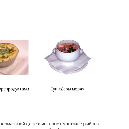
орепродуктами
Суп «Дары моря»
Паста с м
о нормальной цене в интернет магазине рыбных