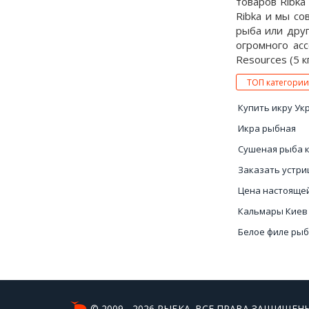
товаров Ribk
Ribka и мы со
рыба или друг
огромного ас
Resources (5 к
ТОП категории
Купить икру Ук
Икра рыбная
Сушеная рыба 
Заказать устри
Цена настояще
Кальмары Киев
Белое филе ры
Рыба слабосоле
© 2009 - 2026 РЫБКА. ВСЕ ПРАВА ЗАЩИЩЕНЫ