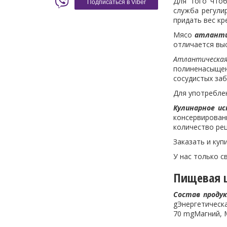
Для того что
Подписаться в Viber
служба регули
придать вес кр
Мясо
атлант
отличается вы
Атлантическая
полиненасыщен
сосудистых заб
Для употребле
Кулинарное ис
консервирован
количество ре
Заказать и ку
У нас только с
Пищевая ц
Состав проду
gЭнергетическа
70 mgМагний, M