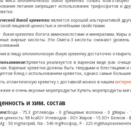
бы мясо
атлантической дикой креветки
только благотворно 
рования питания запрещает использование трифосфатов и др
еветке.
ической
дикой креветки
является хорошей альтернативой други
сокой пищевой ценностью и лечебными свойствами.
 дикая креветка
богата аминокислотами и минералами. Жиры
а
ные жирные кислоты. Эти Омега-3 кислоты снижают уровень х
олеваний.
ния в пищу
атлантическую дикую креветку
достаточно отварить 
пользование:
Креветка реализуется в вареном виде (как очище
ная. Вареные креветки должны быть твердыми и блестящими и и
цептов блюд с использованием креветок, однако самые большие
пить атлантическую креветку с доставкой можно в нашем
интерн
вежие и очень вкусные морепродукты! Купить морепродукты маг
енность и хим. состав
кта:
Вода - 75.3 gУглеводы - 0 gПищевые волокна - 0 gЖиры - 1
я ценность: 98 kcalОт Углеводов - 0От Жиров - 15.3От Белков - 8
g - 50 mgНатрий, Na - 540 mgФосфор, P - 225 mg
Микроэлемент