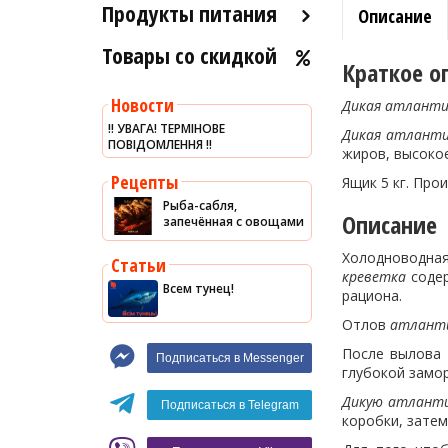
Продукты питания
Описание
Товары со скидкой
Оливковое масло
Краткое о
Хумус
Новости
Дикая атланти
Уксус
‼️ УВАГА! ТЕРМІНОВЕ
Дикая
атланти
ПОВІДОМЛЕННЯ ‼️
Сыры
жиров, высокое
Соусы
Рецепты
Ящик 5 кг. Про
Рыба-сабля,
Сладости
Описание
запечённая с овощами
Рис
Холодноводн
Статьи
Оливки
креветка
содер
Всем тунец!
рациона.
Мясные изделия
Отлов
атланти
Макароны
После вылова
Подписаться в Messenger
Вино
глубокой замор
Кофе
Белое вино
Дикую атланти
Подписаться в Telegram
коробки, зате
Красное вино
Blaser