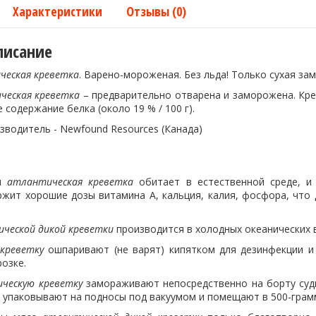
Характеристики
Отзывы (0)
писание
ческая креветка
. Варено-мороженая. Без льда! Только сухая замо
ческая
креветка
– предварительно отварена и заморожена. Кре
 содержание белка (около 19 % / 100 г).
изводитель - Newfound Resources (Канада)
ая
атлантическая
креветка
обитает в естественной среде, и
жит хорошие дозы витамина А, кальция, калия, фосфора, что
ческой дикой креветки
производится в холодных океанических в
креветку
ошпаривают (не варят) кипятком для дезинфекции и 
озке.
ческую креветку
замораживают непосредственно на борту судн
м упаковывают на подносы под вакуумом и помещают в 500-гра