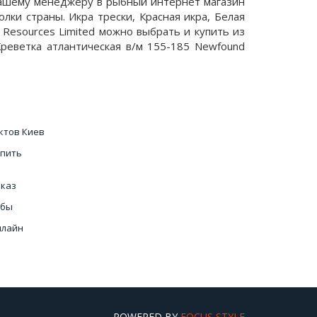
 нашему менеджеру в рыбный интернет магазин
лки страны. Икра трески, Красная икра, Белая
Resources Limited можно выбрать и купить из
реветка атлантическая в/м 155-185 Newfound
ктов Киев
пить
каз
ыбы
нлайн
одного
кру Киев
POWERED BY
FOCUS STYLE