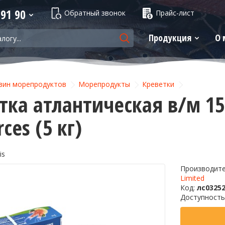
 91 90
Обратный звонок
Прайс-лист
Продукция
О 
зин морепродуктов
Морепродукты
Креветки
тка атлантическая в/м 1
ces (5 кг)
is
Производит
Limited
Код:
лс0325
Доступность