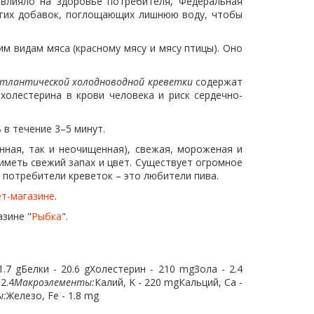
влияло на здоровье потребителя, Федеральная
угих добавок, поглощающих лишнюю воду, чтобы
м видам мяса (красному мясу и мясу птицы). Оно
тлантической холодноводной креветки
содержат
олестерина в крови человека и риск сердечно-
в течение 3–5 минут.
нная, так и неочищенная), свежая, мороженая и
меть свежий запах и цвет. Существует огромное
 потребители креветок – это любители пива.
ет-магазине
.
азине "
Рыбка
".
.7 gБелки - 20.6 gХолестерин - 210 mgЗола - 2.4
2.4
Макроэлементы:
Калий, K - 220 mgКальций, Ca -
ы:
Железо, Fe - 1.8 mg