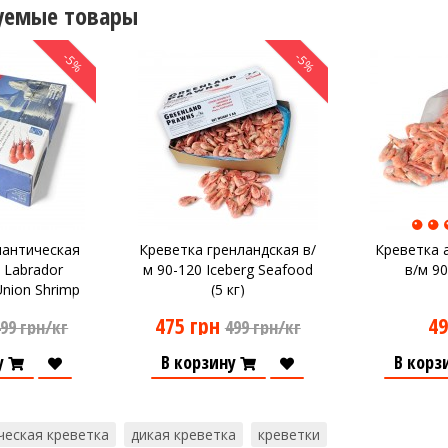
уемые товары
-5%
-5%
лантическая
Креветка гренландская в/
Креветка 
 Labrador
м 90-120 Iceberg Seafood
в/м 90
Union Shrimp
(5 кг)
г)
475 грн
49
99 грн/кг
499 грн/кг
у
В корзину
В корз
ческая креветка
дикая креветка
креветки