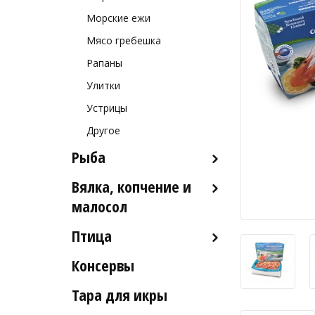
Морские ежи
Мясо гребешка
Рапаны
Улитки
Устрицы
Другое
Рыба
Вялка, копчение и
Рыба деликатесных сортов
малосол
Рыба столовых сортов
Птица
Икра вяленая
Рыба вяленая и сушеная
Консервы
Индейка
Рыба слабосоленая
Тара для икры
Рыба холодного и
горячего копчения