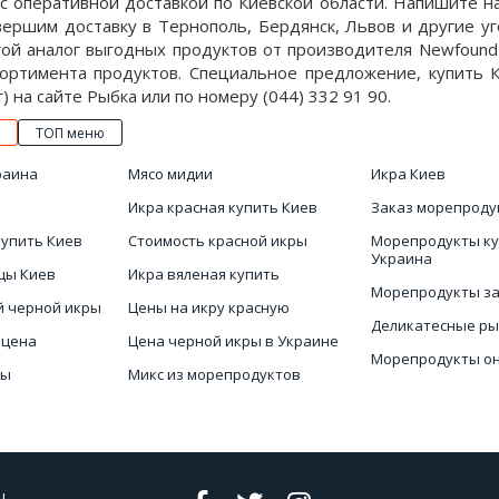
a с оперативной доставкой по Киевской области. Напишите
вершим доставку в Тернополь, Бердянск, Львов и другие уго
ой аналог выгодных продуктов от производителя Newfound 
сортимента продуктов. Специальное предложение, купить К
г) на сайте Рыбка или по номеру (044) 332 91 90.
ТОП меню
раина
Мясо мидии
Икра Киев
Икра красная купить Киев
Заказ морепроду
купить Киев
Стоимость красной икры
Морепродукты ку
Украина
цы Киев
Икра вяленая купить
Морепродукты за
й черной икры
Цены на икру красную
Деликатесные р
 цена
Цена черной икры в Украине
Морепродукты о
бы
Микс из морепродуктов
Купить рыбу хол
ная цена
Креветка купить
копчения
Купить красную и
.