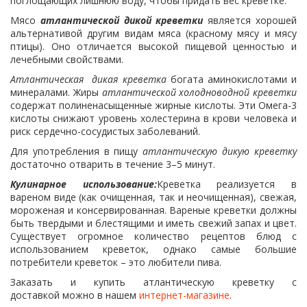
поглощающих лишнюю воду, чтобы придать вес креветке.
Мясо
атлантической
дикой креветки
является хорошей
альтернативой другим видам мяса (красному мясу и мясу
птицы). Оно отличается высокой пищевой ценностью и
лечебными свойствами.
Атлантическая дикая креветка
богата аминокислотами и
минералами. Жиры
атлантической холодноводной креветки
содержат полиненасыщенные жирные кислоты. Эти Омега-3
кислоты снижают уровень холестерина в крови человека и
риск сердечно-сосудистых заболеваний.
Для употребления в пищу
атлантическую дикую креветку
достаточно отварить в течение 3–5 минут.
Кулинарное использование:
Креветка реализуется в
вареном виде (как очищенная, так и неочищенная), свежая,
мороженая и консервированная. Вареные креветки должны
быть твердыми и блестящими и иметь свежий запах и цвет.
Существует огромное количество рецептов блюд с
использованием креветок, однако самые большие
потребители креветок – это любители пива.
Заказать и купить атлантическую креветку с
доставкой можно в нашем
интернет-магазине
.