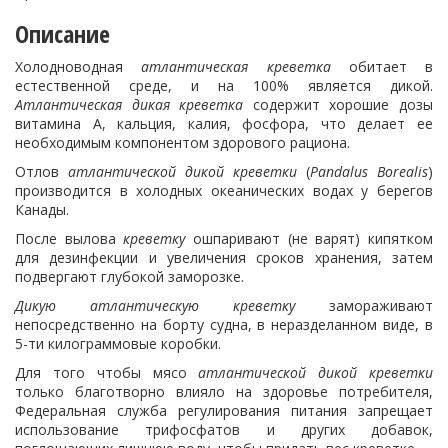
Описание
Холодноводная
атлантическая
креветка
обитает в
естественной среде, и на 100% является дикой.
Атлантическая дикая креветка
содержит хорошие дозы
витамина А, кальция, калия, фосфора, что делает ее
необходимым компонентом здорового рациона.
Отлов
атлантической дикой креветки
(
Pandalus Borealis
)
производится в холодных океанических водах у берегов
Канады.
После вылова
креветку
ошпаривают (не варят) кипятком
для дезинфекции и увеличения сроков хранения, затем
подвергают глубокой заморозке.
Дикую атлантическую креветку
замораживают
непосредственно на борту судна, в неразделанном виде, в
5-ти килограммовые коробки.
Для того чтобы мясо
атлантической дикой креветки
только благотворно влияло на здоровье потребителя,
Федеральная служба регулирования питания запрещает
использование трифосфатов и других добавок,