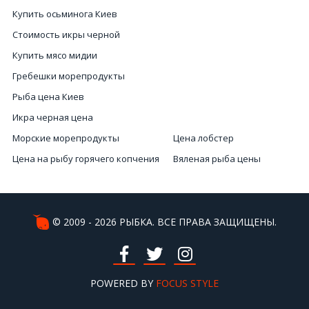
Купить осьминога Киев
Стоимость икры черной
Купить мясо мидии
Гребешки морепродукты
Рыба цена Киев
Икра черная цена
Морские морепродукты
Цена лобстер
Цена на рыбу горячего копчения
Вяленая рыба цены
Морепродукты купить онлайн
Рапаны купить Киев
Цены на красную икру в Киеве
Настоящая черная икра
Купить морской коктейль
Черная икра
© 2009 - 2026 РЫБКА. ВСЕ ПРАВА ЗАЩИЩЕНЫ.
Рыбья икра
Цена мидии
Заказать морепродукты Киев
Заказать икру красную
Заказать лобстера Киев
POWERED BY
FOCUS STYLE
Креветки