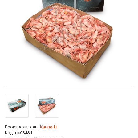
Производитель:
Karine H
Код:
лс03431