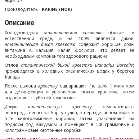
Ящик 5 кг.
Производитель -
KARINE (NOR)
Описание
Холодноводная
атлантическая
креветка
обитает в
естественной среде, и на 100% является дикой.
Атлантическая дикая креветка
содержит хорошие дозы
витамина А, кальция, калия, фосфора, что делает ее
необходимым компонентом здорового рациона.
Отлов
атлантической дикой креветки
(
Pandalus Borealis
)
производится в холодных океанических водах у берегов
Канады.
После вылова
креветку
ошпаривают (не варят) кипятком
для дезинфекции и увеличения сроков хранения, затем
подвергают глубокой заморозке.
Дикую атлантическую креветку
замораживают
непосредственно на борту судна, в неразделанном виде, в
5-ти килограммовые коробки, затем упаковывают на
подносы под вакуумом и помещают в 500-граммовые и
килограммовые картонные коробки.