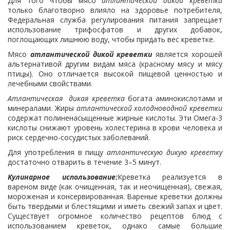
Для того чтобы мясо
атлантической дикой креветки
только благотворно влияло на здоровье потребителя,
Федеральная служба регулирования питания запрещает
использование трифосфатов и других добавок,
поглощающих лишнюю воду, чтобы придать вес креветке.
Мясо
атлантической
дикой креветки
является хорошей
альтернативой другим видам мяса (красному мясу и мясу
птицы). Оно отличается высокой пищевой ценностью и
лечебными свойствами.
Атлантическая дикая креветка
богата аминокислотами и
минералами. Жиры
атлантической холодноводной креветки
содержат полиненасыщенные жирные кислоты. Эти Омега-3
кислоты снижают уровень холестерина в крови человека и
риск сердечно-сосудистых заболеваний.
Для употребления в пищу
атлантическую дикую креветку
достаточно отварить в течение 3–5 минут.
Кулинарное использование:
Креветка реализуется в
вареном виде (как очищенная, так и неочищенная), свежая,
мороженая и консервированная. Вареные креветки должны
быть твердыми и блестящими и иметь свежий запах и цвет.
Существует огромное количество рецептов блюд с
использованием креветок, однако самые большие