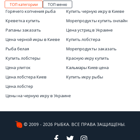
ТОП категории
ТОП меню
Горячего копчения рыба
Купить черную икру в Киеве
Креветка купить
Морепродукты купить онлайн
Рапаны заказать
Цена устриц в Украине
Цена черной икры в Киеве
Купить лобстера
Рыба белая
Морепродукты заказать
Купить лобстеры
Красную икру купить
Цена улиток
Кальмары Киев цена
Цена лобстера Киев
Купить икру рыбы
Цена лобстер
Цены на черную икру в Украине
Купить улитку в Украине
Купить мясо мидии
Продажа улиток в Украине
© 2009 - 2026 РЫБКА. ВСЕ ПРАВА ЗАЩИЩЕНЫ.
Осьминог купить Киев