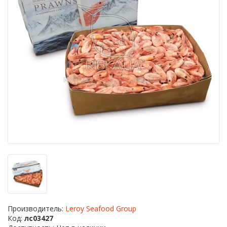
Производитель:
Leroy Seafood Group
Код:
лс03427