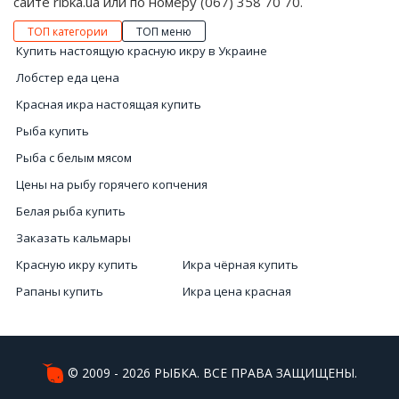
сайте ribka.ua или по номеру (067) 358 70 70.
ТОП категории
ТОП меню
Купить настоящую красную икру в Украине
Лобстер еда цена
Красная икра настоящая купить
Рыба купить
Рыба с белым мясом
Цены на рыбу горячего копчения
Белая рыба купить
Заказать кальмары
Красную икру купить
Икра чёрная купить
Рапаны купить
Икра цена красная
Морские ежи купить Киев
Купить мясо мидий
Икра черная купить Киев
Купить креветок в Украине
Купить черную икру Киев
Устрицы цена Киев
© 2009 - 2026 РЫБКА. ВСЕ ПРАВА ЗАЩИЩЕНЫ.
Морской еж Киев
Устрицы Киев