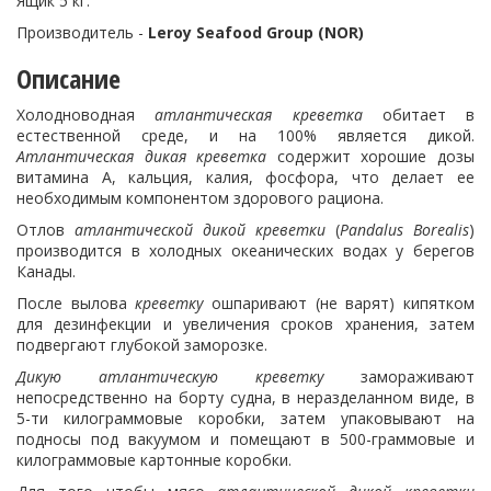
Ящик 5 кг.
Производитель -
Leroy Seafood Group (NOR)
Описание
Холодноводная
атлантическая
креветка
обитает в
естественной среде, и на 100% является дикой.
Атлантическая дикая креветка
содержит хорошие дозы
витамина А, кальция, калия, фосфора, что делает ее
необходимым компонентом здорового рациона.
Отлов
атлантической дикой креветки
(
Pandalus Borealis
)
производится в холодных океанических водах у берегов
Канады.
После вылова
креветку
ошпаривают (не варят) кипятком
для дезинфекции и увеличения сроков хранения, затем
подвергают глубокой заморозке.
Дикую атлантическую креветку
замораживают
непосредственно на борту судна, в неразделанном виде, в
5-ти килограммовые коробки, затем упаковывают на
подносы под вакуумом и помещают в 500-граммовые и
килограммовые картонные коробки.