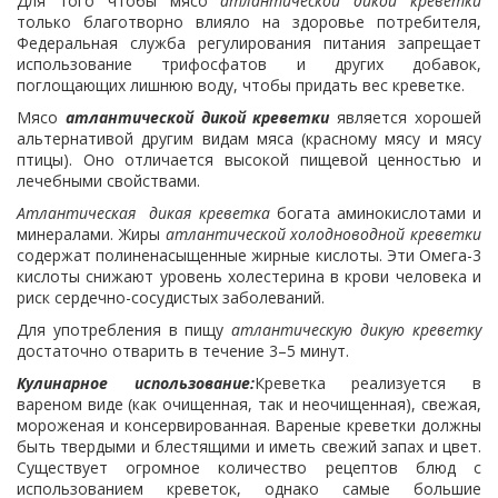
Для того чтобы мясо
атлантической дикой креветки
только благотворно влияло на здоровье потребителя,
Федеральная служба регулирования питания запрещает
использование трифосфатов и других добавок,
поглощающих лишнюю воду, чтобы придать вес креветке.
Мясо
атлантической
дикой креветки
является хорошей
альтернативой другим видам мяса (красному мясу и мясу
птицы). Оно отличается высокой пищевой ценностью и
лечебными свойствами.
Атлантическая дикая креветка
богата аминокислотами и
минералами. Жиры
атлантической холодноводной креветки
содержат полиненасыщенные жирные кислоты. Эти Омега-3
кислоты снижают уровень холестерина в крови человека и
риск сердечно-сосудистых заболеваний.
Для употребления в пищу
атлантическую дикую креветку
достаточно отварить в течение 3–5 минут.
Кулинарное использование:
Креветка реализуется в
вареном виде (как очищенная, так и неочищенная), свежая,
мороженая и консервированная. Вареные креветки должны
быть твердыми и блестящими и иметь свежий запах и цвет.
Существует огромное количество рецептов блюд с
использованием креветок, однако самые большие