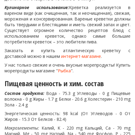
Кулинарное использование:
Креветка реализуется в
вареном виде (как очищенная, так и неочищенная), свежая,
мороженая и консервированная. Вареные креветки должны
быть твердыми и блестящими и иметь свежий запах и цвет.
Существует огромное количество рецептов блюд с
использованием креветок, однако самые большие
потребители креветок – это любители пива.
Заказать и купить атлантическую креветку с
доставкой можно в нашем
интернет-магазине
.
У нас только свежие и очень вкусные морепродукты! Купить
морепродукты магазине "
Рыбка
".
Пищевая ценность и хим. состав
Состав продукта:
Вода - 75.3 g Углеводы - 0 g Пищевые
волокна - 0 g Жиры - 1.7 g Белки - 20.6 g Холестерин - 210 mg
Зола - 2.4 g
Энергетическая ценность: 98 kcal (От Углеводов - 0 От
Жиров - 15.3 От Белков - 82.4)
Макроэлементы:
Калий, K - 220 mg Кальций, Ca - 70 mg
Магний, Mg - 50 mg Натрий, Na - 540 mg Фосфор, P - 225