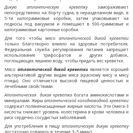
Дикую атлантическую креветку
замораживают
непосредственно на борту судна, в неразделанном виде, в
5-ти килограммовые коробки, затем упаковывают на
подносы под вакуумом и помещают в 500-граммовые и
килограммовые картонные коробки.
Для того чтобы мясо
атлантической дикой креветки
только благотворно влияло на здоровье потребителя,
Федеральная служба регулирования питания запрещает
использование трифосфатов и других добавок,
поглощающих лишнюю воду, чтобы придать вес креветке.
Мясо
атлантической
дикой креветки
является хорошей
альтернативой другим видам мяса (красному мясу и мясу
птицы). Оно отличается высокой пищевой ценностью и
лечебными свойствами.
Атлантическая дикая креветка
богата аминокислотами и
минералами. Жиры
атлантической холодноводной креветки
содержат полиненасыщенные жирные кислоты. Эти Омега-3
кислоты снижают уровень холестерина в крови человека и
риск сердечно-сосудистых заболеваний.
Для употребления в пищу
атлантическую дикую креветку
достаточно отварить в течение 3–5 минут.