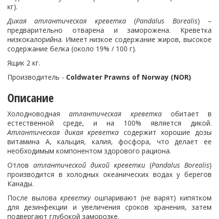
кг).
Дикая
атлантическая
креветка
(
Pandalus Borealis
) –
предварительно отварена и заморожена. Креветка
низкокалорийна. Имеет низкое содержание жиров, высокое
содержание белка (около 19% / 100 г).
Ящик 2 кг.
Производитель -
Coldwater Prawns of Norway (NOR)
Описание
Холодноводная
атлантическая
креветка
обитает в
естественной среде, и на 100% является дикой.
Атлантическая дикая креветка
содержит хорошие дозы
витамина А, кальция, калия, фосфора, что делает ее
необходимым компонентом здорового рациона.
Отлов
атлантической дикой креветки
(
Pandalus Borealis
)
производится в холодных океанических водах у берегов
Канады.
После вылова
креветку
ошпаривают (не варят) кипятком
для дезинфекции и увеличения сроков хранения, затем
подвергают глубокой заморозке.