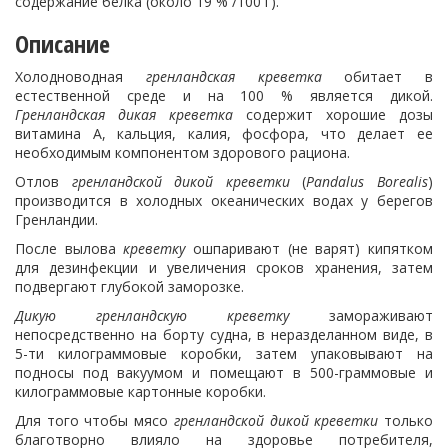
содержание белка (около 19 % /100 г).
Описание
Холодноводная
гренландская креветка
обитает в
естественной среде и на 100 % является дикой.
Гренландская дикая креветка
содержит хорошие дозы
витамина А, кальция, калия, фосфора, что делает ее
необходимым компонентом здорового рациона.
Отлов
гренландской дикой креветки
(
Pandalus Borealis
)
производится в холодных океанических водах у берегов
Гренландии.
После вылова
креветку
ошпаривают (не варят) кипятком
для дезинфекции и увеличения сроков хранения, затем
подвергают глубокой заморозке.
Дикую гренландскую креветку
замораживают
непосредственно на борту судна, в неразделанном виде, в
5-ти килограммовые коробки, затем упаковывают на
подносы под вакуумом и помещают в 500-граммовые и
килограммовые картонные коробки.
Для того чтобы мясо
гренландской дикой креветки
только
благотворно влияло на здоровье потребителя,