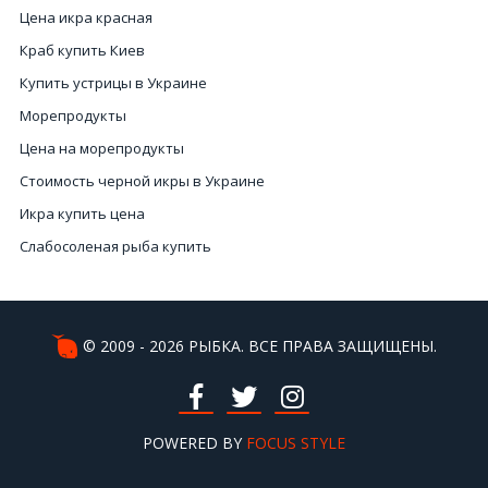
Цена икра красная
Краб купить Киев
Купить устрицы в Украине
Морепродукты
Цена на морепродукты
Стоимость черной икры в Украине
Икра купить цена
Слабосоленая рыба купить
Ежик морской
Крабы Киев
Купить краба Киев
© 2009 - 2026 РЫБКА. ВСЕ ПРАВА ЗАЩИЩЕНЫ.
Красная икра купить Киев
Дорогая рыба
Стоимость натуральной черной икры
POWERED BY
FOCUS STYLE
Черная икра купить в Киеве