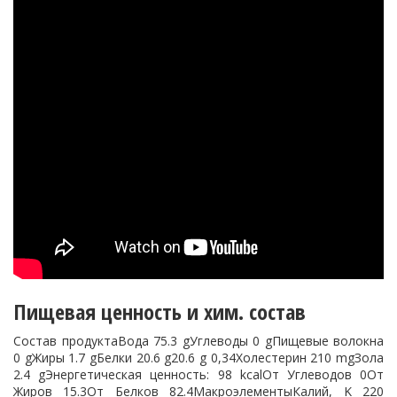
Пищевая ценность и хим. состав
Состав продуктаВода 75.3 gУглеводы 0 gПищевые волокна
0 gЖиры 1.7 gБелки 20.6 g20.6 g 0,34Холестерин 210 mgЗола
2.4 gЭнергетическая ценность: 98 kcalОт Углеводов 0От
Жиров 15.3От Белков 82.4МакроэлементыКалий, K 220