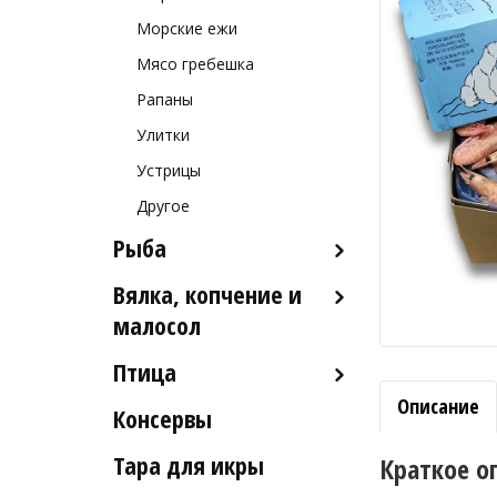
Морские ежи
Мясо гребешка
Рапаны
Улитки
Устрицы
Другое
Рыба
Вялка, копчение и
Рыба деликатесных сортов
малосол
Рыба столовых сортов
Птица
Икра вяленая
Рыба вяленая и сушеная
Описание
Консервы
Индейка
Рыба слабосоленая
Тара для икры
Краткое о
Рыба холодного и
горячего копчения