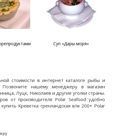
орепродуктами
Суп «Дары моря»
Паста с м
льной стоимости в интернет каталоге рыбы и
. Позвоните нашему менеджеру в магазин
ница, Луцк, Николаев и другие уголки страны.
аров от производителя Polar Seafood удобно
купить Креветка гренландская в/м 200+ Polar
икру