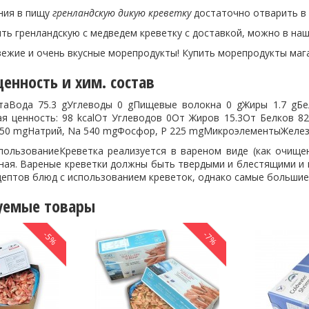
ния в пищу
гренландскую дикую креветку
достаточно отварить в т
ить гренландскую с медведем креветку с доставкой, можно в н
свежие и очень вкусные морепродукты! Купить морепродукты ма
енность и хим. состав
таВода 75.3 gУглеводы 0 gПищевые волокна 0 gЖиры 1.7 gБел
ая ценность: 98 kcalОт Углеводов 0От Жиров 15.3От Белков 8
50 mgНатрий, Na 540 mgФосфор, P 225 mgМикроэлементыЖелезо
пользованиеКреветка реализуется в вареном виде (как очище
ная. Вареные креветки должны быть твердыми и блестящими и и
цептов блюд с использованием креветок, однако самые большие
уемые товары
-5%
-7%