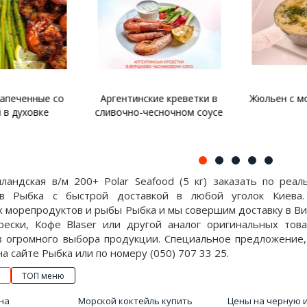
запеченные со
Аргентинские креветки в
Жюльен с м
 в духовке
сливочно-чесночном соусе
нландская в/м 200+ Polar Seafood (5 кг) заказать по реа
ов Рыбка с быстрой доставкой в любой уголок Киева
морепродуктов и рыбы Рыбка и мы совершим доставку в Вин
рески, Кофе Blaser или другой аналог оригинальных тов
з огромного выбора продукции. Специальное предложение, 
 на сайте Рыбка или по номеру (050) 707 33 25.
ТОП меню
на
Морской коктейль купить
Цены на черную 