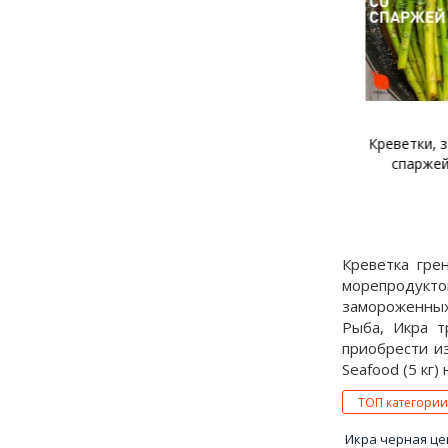
Шашлык из креветок в
Креветки, 
гранатовом соке
спаржей
Креветка гре
морепродукт
замороженных 
Рыба, Икра т
приобрести и
Seafood (5 кг)
ТОП категории
Икра черная це