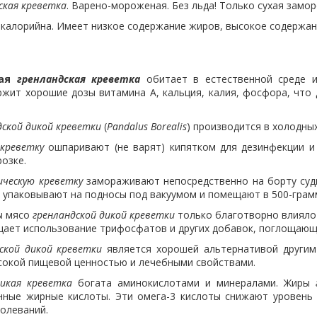
ская креветка
. Варено-мороженая. Без льда! Только сухая заморо
калорийна. Имеет низкое содержание жиров, высокое содержание
ная
гренландская креветка
обитает в естественной среде 
жит хорошие дозы витамина А, кальция, калия, фосфора, что
дской дикой креветки
(
Pandalus Borealis
) производится в холодны
креветку
ошпаривают (не варят) кипятком для дезинфекции и 
озке.
ческую креветку
замораживают непосредственно на борту судн
м упаковывают на подносы под вакуумом и помещают в 500-гра
ы мясо
гренландской дикой креветки
только благотворно влияло 
щает использование трифосфатов и других добавок, поглощающи
ской дикой креветки
является хорошей альтернативой другим 
сокой пищевой ценностью и лечебными свойствами.
дикая креветка
богата аминокислотами и минералами. Жиры
ные жирные кислоты. Эти омега-3 кислоты снижают уровень х
олеваний.