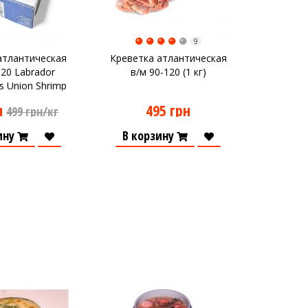
9
атлантическая
Креветка атлантическая
120 Labrador
в/м 90-120 (1 кг)
s Union Shrimp
(5кг)
н
495 грн
499 грн/кг
ину
В корзину