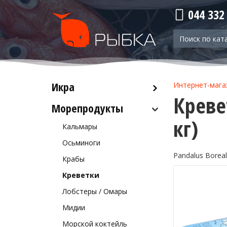
044 332
Икра
Интернет-мага
Креве
Морепродукты
Красная икра
кг)
Черная икра
Кальмары
Прочая икра
Осьминоги
Pandalus Boreal
Крабы
Креветки
Лобстеры / Омары
Мидии
Морской коктейль