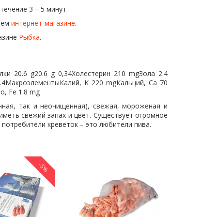
ечение 3 – 5 минут.
ашем
интернет-магазине
.
газине
Рыбка
.
ки 20.6 g20.6 g 0,34Холестерин 210 mgЗола 2.4
2.4МакроэлементыКалий, K 220 mgКальций, Ca 70
, Fe 1.8 mg
нная, так и неочищенная), свежая, мороженая и
меть свежий запах и цвет. Существует огромное
 потребители креветок – это любители пива.
-5%