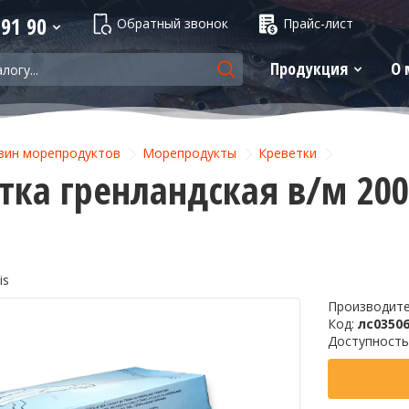
 91 90
Обратный звонок
Прайс-лист
Продукция
О 
зин морепродуктов
Морепродукты
Креветки
тка гренландская в/м 200+
is
Производит
Код:
лс0350
Доступность