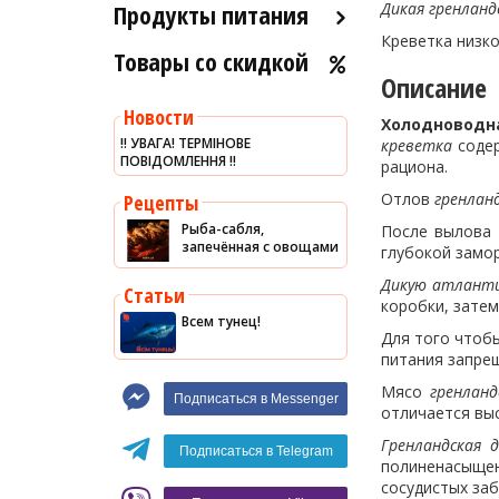
Продукты питания
Дикая гренланд
Креветка низко
Товары со скидкой
Оливковое масло
Описание
Хумус
Новости
Холодновод
Уксус
‼️ УВАГА! ТЕРМІНОВЕ
креветка
содер
ПОВІДОМЛЕННЯ ‼️
Сыры
рациона.
Соусы
Отлов
гренлан
Рецепты
Рыба-сабля,
После вылова
Сладости
запечённая с овощами
глубокой замор
Рис
Дикую атланти
Статьи
Оливки
коробки, зате
Всем тунец!
Для того чтоб
Мясные изделия
питания запре
Макароны
Мясо
гренланд
Подписаться в Messenger
Вино
отличается вы
Гренландская 
Кофе
Белое вино
Подписаться в Telegram
полиненасыщен
Красное вино
Blaser
сосудистых заб