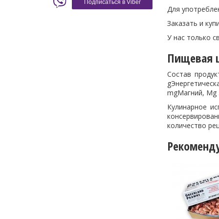
Подписаться в Viber
Для употребле
Заказать и куп
У нас только 
Пищевая ц
Состав продук
gЭнергетическ
mgМагний, Mg 
Кулинарное ис
консервирован
количество ре
Рекоменд