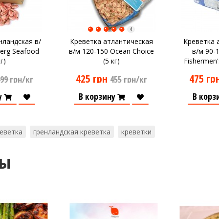
4
нландская в/
Креветка атлантическая
Креветка 
berg Seafood
в/м 120-150 Ocean Choice
в/м 90-
кг)
(5 кг)
Fishermen'
425 грн
475 гр
99 грн/кг
455 грн/кг
у
В корзину
В корз
реветка
гренландская креветка
креветки
ты