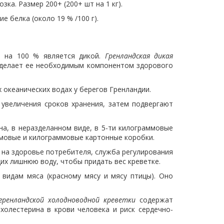
зка. Размер 200+ (200+ шт на 1 кг).
 белка (около 19 % /100 г).
и на 100 % является дикой.
Гренландская дикая
 делает ее необходимым компонентом здорового
х океанических водах у берегов Гренландии.
увеличения сроков хранения, затем подвергают
а, в неразделанном виде, в 5-ти килограммовые
ммовые и килограммовые картонные коробки.
на здоровье потребителя, служба регулирования
х лишнюю воду, чтобы придать вес креветке.
видам мяса (красному мясу и мясу птицы). Оно
гренландской холодноводной креветки
содержат
олестерина в крови человека и риск сердечно-