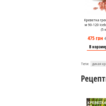
Креветка гре
м 90-120 Ice
(5 
475 грн
4
В корзин
Теги:
дикая к
Рецеп