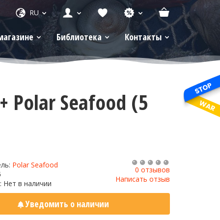
RU
магазине
Библиотека
Контакты
 Polar Seafood (5
ель:
Polar Seafood
0 отзывов
6
Написать отзыв
: Нет в наличии
Уведомить о наличии