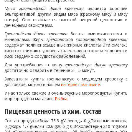
Мясо
гренландской дикой креветки
является хорошей
альтернативой другим видам мяса (красному мясу и мясу
птицы). Оно отличается высокой пищевой ценностью и
лечебными свойствами.
Гренландская дикая креветка
богата аминокислотами и
минералами. Жиры
гренландской холодноводной креветки
содержат полиненасыщенные жирные кислоты. Эти омега-3
кислоты снижают уровень холестерина в крови человека и
риск сердечно-сосудистых заболеваний.
Для употребления в пищу
гренландскую дикую креветку
достаточно отварить в течение 3 – 5 минут.
Заказать и купить гренландскую с медведем креветку с
доставкой, можно в нашем
интернет-магазине
.
У нас только свежие и очень вкусные морепродукты! Купить
морепродукты магазине
Рыбка
.
Пищевая ценность и хим. состав
Состав продуктаВода 75.3 gУглеводы 0 gПищевые волокна
0 gЖиры 1.7 gБелки 20.6 g20.6 g 0,34Холестерин 210 mgЗола
2.4 gЭнергетическая ценность: 98 kcalОт Углеводов 0От