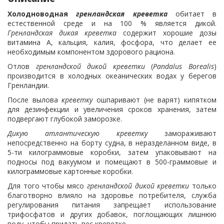
Холодноводная
гренландская креветка
обитает в
естественной среде и на 100 % является дикой.
Гренландская дикая креветка
содержит хорошие дозы
витамина А, кальция, калия, фосфора, что делает ее
необходимым компонентом здорового рациона.
Отлов
гренландской дикой креветки
(
Pandalus Borealis
)
производится в холодных океанических водах у берегов
Гренландии.
После вылова
креветку
ошпаривают (не варят) кипятком
для дезинфекции и увеличения сроков хранения, затем
подвергают глубокой заморозке.
Дикую атлантическую креветку
замораживают
непосредственно на борту судна, в неразделанном виде, в
5-ти килограммовые коробки, затем упаковывают на
подносы под вакуумом и помещают в 500-граммовые и
килограммовые картонные коробки.
Для того чтобы мясо
гренландской дикой креветки
только
благотворно влияло на здоровье потребителя, служба
регулирования питания запрещает использование
трифосфатов и других добавок, поглощающих лишнюю
воду, чтобы придать вес креветке.