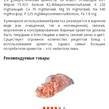
Жиров 15.3От Белков 82.4МакроэлементыКалий, K 220
mgКальций, Ca 70 mgМагний, Mg 50 mgНатрий, Na 540
mgФосфор, P 225 mgМикроэлементыЖелезо, Fe 1.8 mg
Кулинарное использованиеКреветка реализуется в вареном
виде (как очищенная, так и неочищенная), свежая,
мороженая и консервированная. Вареные креветки должны
быть твердыми и блестящими и иметь свежий запах и цвет.
Существует огромное количество рецептов блюд с
использованием креветок, однако самые большие
потребители креветок – это любители пива.
Рекомендуемые товары
9