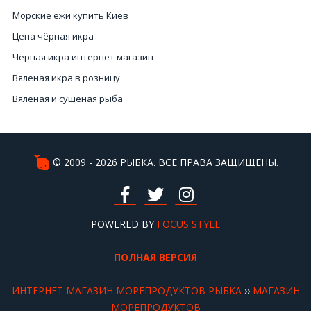
Морские ежи купить Киев
Цена чёрная икра
Черная икра интернет магазин
Вяленая икра в розницу
Вяленая и сушеная рыба
Икра рыбья
Купить морепродукты в интернет магазине
Доставка рыбы Киев
© 2009 - 2026 РЫБКА. ВСЕ ПРАВА ЗАЩИЩЕНЫ.
Улитки полтава
Купить краба Киев
Икра купить в Киеве
POWERED BY
FOCUS STYLE
Устрицы купить
ПОЛНАЯ ВЕРСИЯ
Цена черной икры Киев
Заказать красную икру
ИНТЕРНЕТ МАГАЗИН МОРЕПРОДУКТОВ РЫБКА
››
МАГАЗИН
Цена черной икры в Украине
МОРЕПРОДУКТОВ