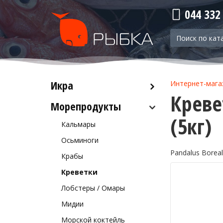
044 332
Икра
Интернет-мага
Креве
Морепродукты
Красная икра
(5кг)
Черная икра
Кальмары
Прочая икра
Осьминоги
Pandalus Boreal
Крабы
Креветки
Лобстеры / Омары
Мидии
Морской коктейль