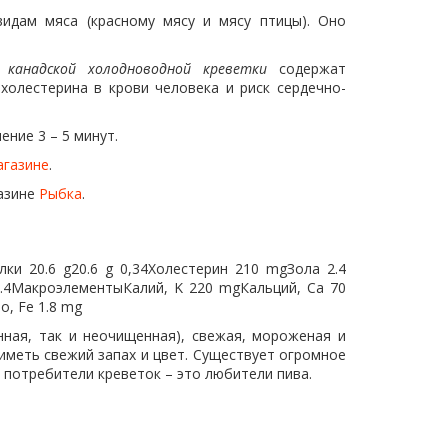
идам мяса (красному мясу и мясу птицы). Оно
ы
канадской холодноводной креветки
содержат
олестерина в крови человека и риск сердечно-
ние 3 – 5 минут.
агазине
.
газине
Рыбка
.
ки 20.6 g20.6 g 0,34Холестерин 210 mgЗола 2.4
2.4МакроэлементыКалий, K 220 mgКальций, Ca 70
, Fe 1.8 mg
нная, так и неочищенная), свежая, мороженая и
меть свежий запах и цвет. Существует огромное
 потребители креветок – это любители пива.