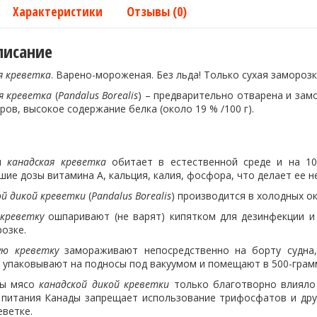
Характеристики
Отзывы (0)
писание
я креветка
. Варено-мороженая. Без льда! Только сухая заморозка
я креветка
(
Pandalus Borealis
) – предварительно отварена и зам
ов, высокое содержание белка (около 19 % /100 г).
ая
канадская креветка
обитает в естественной среде и на 1
шие дозы витамина А, кальция, калия, фосфора, что делает ее
ой
дикой креветки
(
Pandalus Borealis
) производится в холодных о
креветку
ошпаривают (не варят) кипятком для дезинфекции и 
озке.
кую креветку
замораживают непосредственно на борту судна,
м упаковывают на подносы под вакуумом и помещают в 500-гра
бы мясо
канадской дикой креветки
только благотворно влияло
 питания Канады запрещает использование трифосфатов и др
еветке.