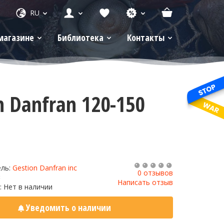
RU
магазине
Библиотека
Контакты
 Danfran 120-150
ель:
Gestion Danfran inc
0 отзывов
3
Написать отзыв
: Нет в наличии
Уведомить о наличии