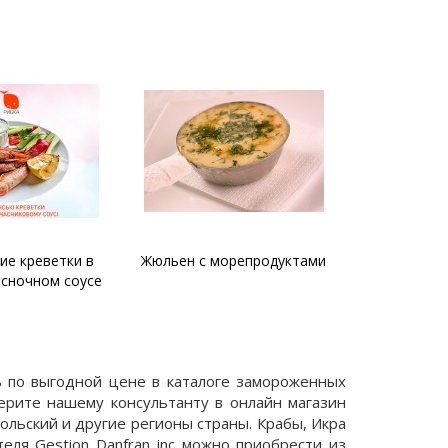
орепродуктами
Суп «Дары моря»
Паста с м
ать по выгодной цене в каталоге замороженных
ерите нашему консультанту в онлайн магазин
ольский и другие регионы страны. Крабы, Икра
еля Gestion Danfran inc можно приобрести из