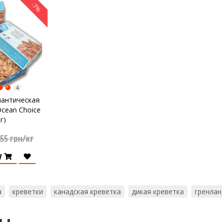
-7%
4
лантическая
Ocean Choice
кг)
55 грн/кг
у
а
креветки
канадская креветка
дикая креветка
гренлан