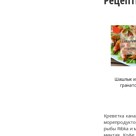
Рецеп
Шашлык из креветок в
Креветки, 
гранатовом соке
спаржей
Креветка кана
морепродукто
рыбы Ribka и 
минтая, Кофе 