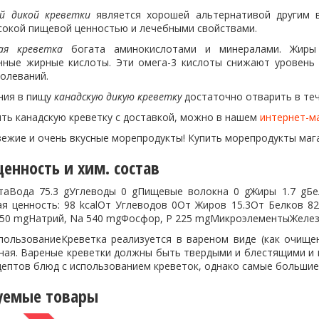
ой дикой креветки
является хорошей альтернативой другим в
сокой пищевой ценностью и лечебными свойствами.
ая креветка
богата аминокислотами и минералами. Жир
ные жирные кислоты. Эти омега-3 кислоты снижают уровень х
олеваний.
ния в пищу
канадскую дикую креветку
достаточно отварить в тече
ить канадскую креветку с доставкой, можно в нашем
интернет-м
свежие и очень вкусные морепродукты! Купить морепродукты ма
енность и хим. состав
таВода 75.3 gУглеводы 0 gПищевые волокна 0 gЖиры 1.7 gБел
ая ценность: 98 kcalОт Углеводов 0От Жиров 15.3От Белков 8
50 mgНатрий, Na 540 mgФосфор, P 225 mgМикроэлементыЖелезо
пользованиеКреветка реализуется в вареном виде (как очище
ная. Вареные креветки должны быть твердыми и блестящими и и
цептов блюд с использованием креветок, однако самые большие
уемые товары