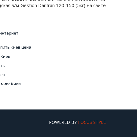
ая в/м Gestion Danfran 120-150 (5кг) на сайте
 интернет
упить Киев цена
 Киев
ить
иев
 микс Киев
 Киеве
продуктов
POWERED BY
FOCUS STYLE