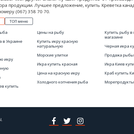
ра продукции. Лучшее предложение, купить Креветка канадск
номеру (067) 358 70 70.
ТОП меню
рыба
Цены на рыбу
Купить рыбу в
магазине
а в Украине
Купить икру красную
натуральную
Черная икра к
Морские улитки
Продажа рыбы
ю икру
Икра купить красная
Икра Киев куп
рную
Цена на красную икру
Краб купить К
а
Холодного копчения рыба
Морепродукты
ев купить
Чёрная икра стоимость
Купить икру в
ю рыбу
Заказать морепродукты
Магазин море
.