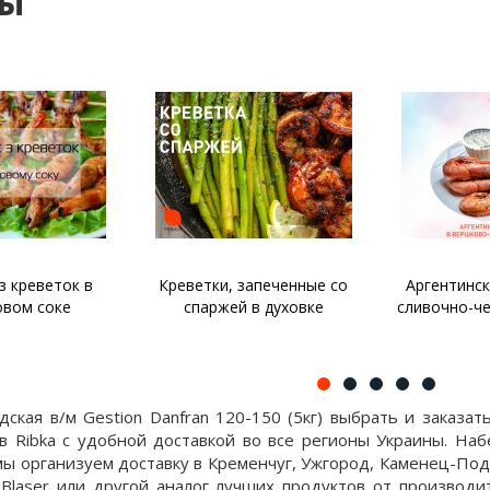
ты
запеченные со
Аргентинские креветки в
Жюльен с м
 в духовке
сливочно-чесночном соусе
дская в/м Gestion Danfran 120-150 (5кг) выбрать и заказ
в Ribka с удобной доставкой во все регионы Украины. Наб
мы организуем доставку в Кременчуг, Ужгород, Каменец-Под
Blaser или другой аналог лучших продуктов от производит