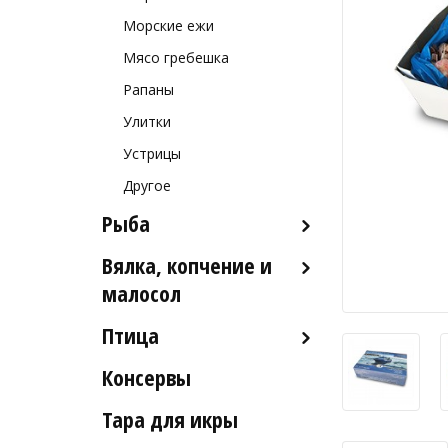
Морские ежи
Мясо гребешка
Рапаны
Улитки
Устрицы
Другое
Рыба
Вялка, копчение и
Рыба деликатесных сортов
малосол
Рыба столовых сортов
Птица
Икра вяленая
Рыба вяленая и сушеная
Консервы
Индейка
Рыба слабосоленая
Тара для икры
Рыба холодного и
горячего копчения