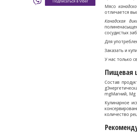
Подписаться в Viber
Мясо
канадск
отличается вы
Канадская дик
полиненасыщен
сосудистых заб
Для употребле
Заказать и куп
У нас только 
Пищевая ц
Состав продук
gЭнергетическ
mgМагний, Mg 
Кулинарное ис
консервирован
количество ре
Рекоменд