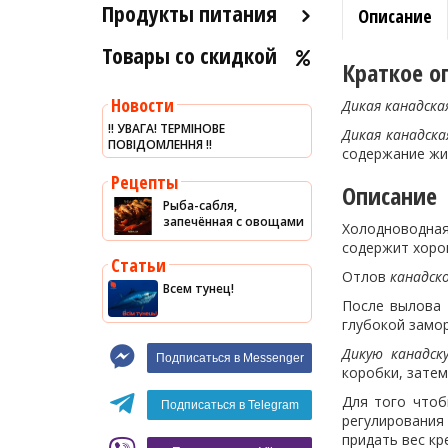
Продукты питания
Описание
Товары со скидкой
Оливковое масло
Краткое о
Хумус
Новости
Дикая канадска
Уксус
‼️ УВАГА! ТЕРМІНОВЕ
Дикая канадска
ПОВІДОМЛЕННЯ ‼️
Сыры
содержание жир
Соусы
Рецепты
Описание
Рыба-сабля,
Сладости
запечённая с овощами
Холодноводн
Рис
содержит хоро
Статьи
Оливки
Отлов
канадск
Всем тунец!
Мясные изделия
После вылова
глубокой замор
Макароны
Дикую канадс
Подписаться в Messenger
Вино
коробки, зате
Кофе
Белое вино
Для того что
Подписаться в Telegram
регулирования
Красное вино
Blaser
придать вес кр