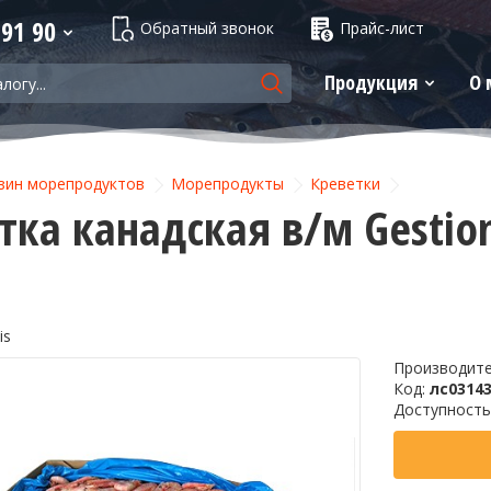
 91 90
Обратный звонок
Прайс-лист
Продукция
О 
зин морепродуктов
Морепродукты
Креветки
тка канадская в/м Gestion
is
Производит
Код:
лс0314
Доступность