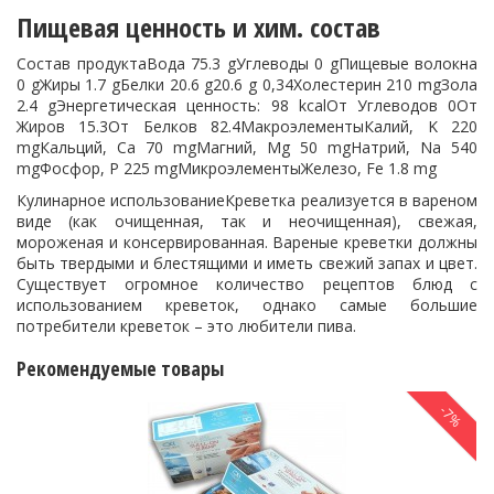
Пищевая ценность и хим. состав
Состав продуктаВода 75.3 gУглеводы 0 gПищевые волокна
0 gЖиры 1.7 gБелки 20.6 g20.6 g 0,34Холестерин 210 mgЗола
2.4 gЭнергетическая ценность: 98 kcalОт Углеводов 0От
Жиров 15.3От Белков 82.4МакроэлементыКалий, K 220
mgКальций, Ca 70 mgМагний, Mg 50 mgНатрий, Na 540
mgФосфор, P 225 mgМикроэлементыЖелезо, Fe 1.8 mg
Кулинарное использованиеКреветка реализуется в вареном
виде (как очищенная, так и неочищенная), свежая,
мороженая и консервированная. Вареные креветки должны
быть твердыми и блестящими и иметь свежий запах и цвет.
Существует огромное количество рецептов блюд с
использованием креветок, однако самые большие
потребители креветок – это любители пива.
Рекомендуемые товары
-7%