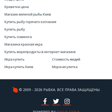
Креветки цена
Магазин вяленой рыбы Киев
Купить рыбу горячего копчения
Купить рыбу
Купить осминога
Магазина красная икра
Купить морепродукты в интернет магазине
Икра купить
Стоимость мидий
Икра купить Киев
Морская улитка
Красная икра рыбы
Морепродукты купить Украина
Улитки цена
Мясо гребешка
Улитки николаев
Киев купить черную икру
© 2009 - 2026 РЫБКА. ВСЕ ПРАВА ЗАЩИЩЕНЫ.
Мясо мидий цена
Икра купить Украина
Красная икра купить Киев
Красная икра в Украине
Красную икру купить
POWERED BY
Купить красную икру онлайн
FOCUS STYLE