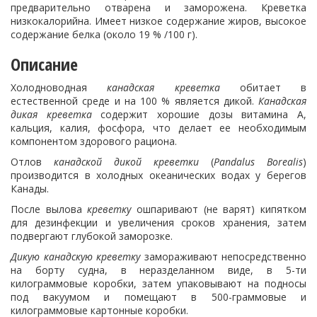
предварительно отварена и заморожена. Креветка
низкокалорийна. Имеет низкое содержание жиров, высокое
содержание белка (около 19 % /100 г).
Описание
Холодноводная
канадская креветка
обитает в
естественной среде и на 100 % является дикой.
Канадская
дикая креветка
содержит хорошие дозы витамина А,
кальция, калия, фосфора, что делает ее необходимым
компонентом здорового рациона.
Отлов
канадской
дикой креветки
(
Pandalus Borealis
)
производится в холодных океанических водах у берегов
Канады.
После вылова
креветку
ошпаривают (не варят) кипятком
для дезинфекции и увеличения сроков хранения, затем
подвергают глубокой заморозке.
Дикую канадскую креветку
замораживают непосредственно
на борту судна, в неразделанном виде, в 5-ти
килограммовые коробки, затем упаковывают на подносы
под вакуумом и помещают в 500-граммовые и
килограммовые картонные коробки.