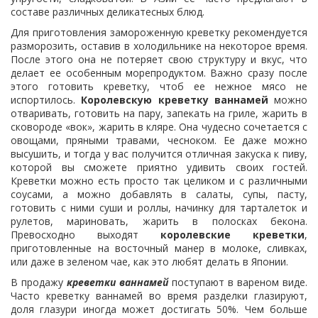
составе различных деликатесных блюд.
Для приготовления замороженную креветку рекомендуется
разморозить, оставив в холодильнике на некоторое время.
После этого она не потеряет свою структуру и вкус, что
делает ее особенным морепродуктом. Важно сразу после
этого готовить креветку, чтоб ее нежное мясо не
испортилось.
Королевскую креветку ваннамей
можно
отваривать, готовить на пару, запекать на гриле, жарить в
сковороде «вок», жарить в кляре. Она чудесно сочетается с
овощами, пряными травами, чесноком. Ее даже можно
высушить, и тогда у вас получится отличная закуска к пиву,
которой вы сможете приятно удивить своих гостей.
Креветки можно есть просто так целиком и с различными
соусами, а можно добавлять в салаты, супы, пасту,
готовить с ними суши и роллы, начинку для тарталеток и
рулетов, мариновать, жарить в полосках бекона.
Превосходно выходят
королевские креветки
,
приготовленные на восточный манер в молоке, сливках,
или даже в зеленом чае, как это любят делать в Японии.
В продажу
креветки ваннамей
поступают в вареном виде.
Часто креветку ваннамей во время разделки глазируют,
доля глазури иногда может достигать 50%. Чем больше