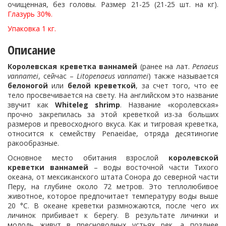
очищенная, без головы. Размер 21-25 (21-25 шт. на кг).
Глазурь 30%.
Упаковка 1 кг.
Описание
Королевская креветка ваннамей
(ранее на лат.
Penaeus
vannamei
, сейчас –
Litopenaeus
vannamei
) также называется
белоногой
или
белой креветкой
, за счет того, что ее
тело просвечивается на свету. На английском это название
звучит как
Whiteleg shrimp
. Название «королевская»
прочно закрепилась за этой креветкой из-за больших
размеров и превосходного вкуса. Как и тигровая креветка,
относится к семейству Penaeidae, отряда десятиногие
ракообразные.
Основное место обитания взрослой
королевской
креветки ваннамей
– воды восточной части Тихого
океана, от мексиканского штата Сонора до северной части
Перу, на глубине около 72 метров. Это теплолюбивое
животное, которое предпочитает температуру воды выше
20 °C. В океане креветки размножаются, после чего их
личинок прибивает к берегу. В результате личинки и
молодь живут в пресноводных устьях рек, а позднее