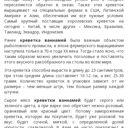
переселяются обратно в океан. Также этих креветок
выращивают на специальных фермах в США, Латинской
Америке и Азии, обеспечивая им все нужные условия.
Самый крупный поставщик королевских креветок на
сегодня – Китай, в числе других – Мексика, Бразилия,
Таиланд, Эквадор, Индонезия.
Ранее
креветка ваннамей
была важным объектом
рыболовного промысла, а эпоха фермерского выращивания
наступила только в 70-е года ХХ века. Тогда стало ясно, что
таким образом можно увеличить поголовье и поставлять
этого вкусного ракообразного на столы во всем мире.
Эта креветка способна вырасти в длину до 23 сантиметров,
при этом средняя длина составляет 10-12 см, а вес 25-30
грамм. Количество креветок в упаковке зависит от их
размера – чем меньше штук, тем больше размер каждой
штучки.
Сырое мясо
креветки ваннамей
будет серого или
зеленого цвета, а при варке оно обретает нежно-розовый,
оранжевый или красный цвет. Потому замороженная
креветка, которую вы покупаете, будет уже розовой. На
вкус будет сочной, мягкой, с определенной долей
упругости, сладковатой. В Азии ее часто предлагают в