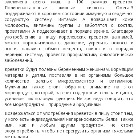
заключена всего лишь в 100 граммах креветок.
Полиненасыщенные жирные кислоты Омега-3
поддерживают в хорошем состоянии иммунную и сердечно-
сосудистую систему. Витамин А возвращает коже
молодость, витамины группы В заботятся о костях,
провитамин А поддерживает в порядке зрение. Благодаря
употреблению в пищу королевских креветок ваннамей,
можно нормализировать давление, укрепить волосы и
ногти, наладить обмен веществ, привести в порядок
нервную систему, провести профилактику онкологических
заболеваний.
Креветки будут полезны беременным женщинам, кормящим
матерям и детям, поставляя в их организмы большое
количество важных микроэлементов и витаминов.
Мужчинам также стоит обратить внимание на этот
морепродукт, который, за счет содержания селена и цинка,
усиливает их половую функцию. Не зря ведь говорят, что
все морепродукты – природные афродизиаки.
Воздержаться от употребления креветок в пищу стоит тем,
у кого есть индивидуальная непереносимость белка. Также
ими, как и любым другим продуктом, не стоит
злоупотреблять, чтобы не перегрузить организм тяжелыми
металлами.