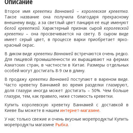
Описание
Второе имя
креветки Ваннамей
–
королевская креветка
.
Такое название она получила благодаря прекрасному
внешнему виду, а за светлый цвет панциря её ещё именуют
белой креветкой
. Характерный признак сырой
королевской
креветки
– она просвечивается на свету. В сыром виде
имеет серый цвет, в процессе варки приобретает ярко-
красный окрас.
В диком виде
креветки Ваннамей
встречаются очень редко.
Для пищевой промышленности их выращивают на фермах
Азиатских стран, в частности в Китае. Размеры отдельных
особей могут достигать 8-9 см в длину.
В продажу
креветки Ваннамей
поступают в вареном виде.
Часто креветку Ваннамей во время разделки глазируют,
доля глазури иногда может достигать – 50%. Чем больше
глазури, тем, как правило, ниже стоимость креветки.
Купить королевскую креветку Ваннамей с доставкой в
Киеве Вы можете в нашем
интернет-магазине
.
У нас только свежие и очень вкусные морепродукты! Купить
морепродукты магазине
Рыбка
.