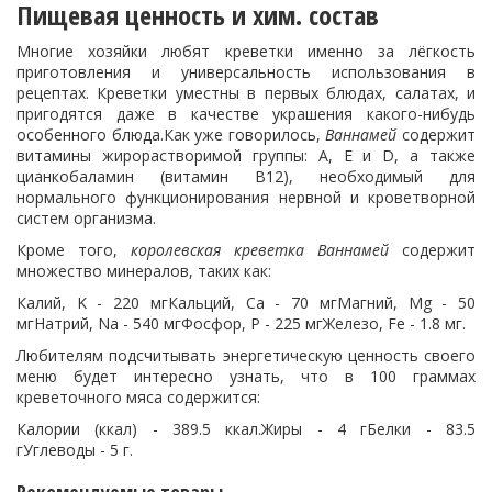
Пищевая ценность и хим. состав
Многие хозяйки любят креветки именно за лёгкость
приготовления и универсальность использования в
рецептах. Креветки уместны в первых блюдах, салатах, и
пригодятся даже в качестве украшения какого-нибудь
особенного блюда.Как уже говорилось,
Ваннамей
содержит
витамины жирорастворимой группы: A, E и D, а также
цианкобаламин (витамин В12), необходимый для
нормального функционирования нервной и кроветворной
систем организма.
Кроме того,
королевская креветка Ваннамей
содержит
множество минералов, таких как:
Калий, K - 220 мгКальций, Ca - 70 мгМагний, Mg - 50
мгНатрий, Na - 540 мгФосфор, P - 225 мгЖелезо, Fe - 1.8 мг.
Любителям подсчитывать энергетическую ценность своего
меню будет интересно узнать, что в 100 граммах
креветочного мяса содержится:
Калории (ккал) - 389.5 ккал.Жиры - 4 гБелки - 83.5
гУглеводы - 5 г.