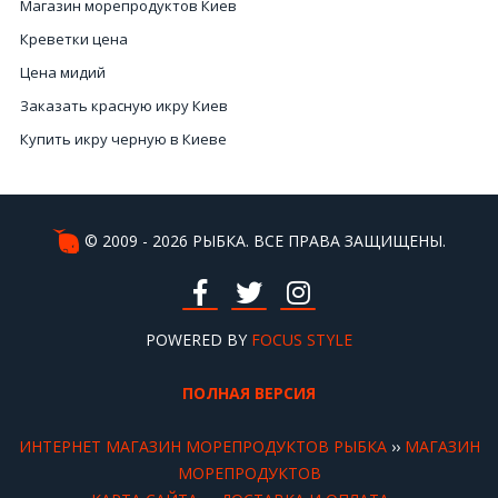
Магазин морепродуктов Киев
Креветки цена
Цена мидий
Заказать красную икру Киев
Купить икру черную в Киеве
Купить креветки
Купить вяленая рыба
Стоимость мидий
© 2009 - 2026 РЫБКА. ВСЕ ПРАВА ЗАЩИЩЕНЫ.
Икра купить в Киеве
Морепродукты цена
Черная цена
POWERED BY
FOCUS STYLE
Ежики морские
ПОЛНАЯ ВЕРСИЯ
Улитка Киев
Икра красная купить в Украине
ИНТЕРНЕТ МАГАЗИН МОРЕПРОДУКТОВ РЫБКА
››
МАГАЗИН
Цена лобстера Киев
МОРЕПРОДУКТОВ