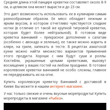
Средняя длина этой панциря креветки составляет около 8-9
см, а целиком она может вырасти и до 23 см.
Это дает возможность использовать ее в кулинарии самым
разнообразным образом. Ее мясо обладает нежным и
ярким вкусом, в котором отчетливо чувствуются сладкие
нотки (в отличие от такой же крупной тигровой креветки,
которая будет более нейтральной). В готовом виде
креветка ваннамей – прекрасное дополнение к салатам
(особенно с авокадо и зеленью), ее также можно жарить в
кляре, на гриле, запекать в тесте. В рецептах азиатской
кухни можно найти множество вариантов применения
этого продукта. Хороши с ним будут суши и роллы.
Коктейли, украшенные целыми креветками, вызовут
восхищение у ваших гостей на любом празднике. В готовке
королевские креветки ваннамей не особо сложны, главное
не передерживать их на огне.
Купить королевскую креветку Ваннамей с доставкой в
Киеве Вы можете в нашем
интернет-магазине
.
У нас только свежие и очень вкусные морепродукты! Купить
морепродукты в магазине «
Рыбка
».