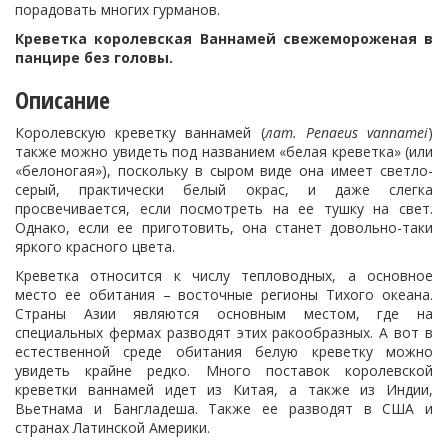
порадовать многих гурманов.
Креветка королевская Ваннамей свежемороженая в
панцире без головы.
Описание
Королевскую креветку ваннамей (
лат. Penaeus vannamei
)
также можно увидеть под названием «белая креветка» (или
«белоногая»), поскольку в сыром виде она имеет светло-
серый, практически белый окрас, и даже слегка
просвечивается, если посмотреть на ее тушку на свет.
Однако, если ее приготовить, она станет довольно-таки
яркого красного цвета.
Креветка относится к числу тепловодных, а основное
место ее обитания – восточные регионы Тихого океана.
Страны Азии являются основным местом, где на
специальных фермах разводят этих ракообразных. А вот в
естественной среде обитания белую креветку можно
увидеть крайне редко. Много поставок королевской
креветки ваннамей идет из Китая, а также из Индии,
Вьетнама и Бангладеша. Также ее разводят в США и
странах Латинской Америки.