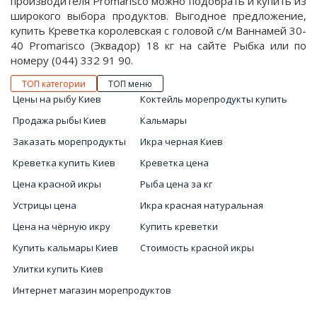
производителя Promarisco можно подобрать и купить из
широкого выбора продуктов. Выгодное предложение,
купить Креветка королевская с головой с/м Ваннамей 30-
40 Promarisco (Эквадор) 18 кг на сайте Рыбка или по
номеру (044) 332 91 90.
ТОП категории
ТОП меню
Цены на рыбу Киев
Коктейль морепродукты купить
Продажа рыбы Киев
Кальмары
Заказать морепродукты
Икра черная Киев
Креветка купить Киев
Креветка цена
Цена красной икры
Рыба цена за кг
Устрицы цена
Икра красная натуральная
Цена на чёрную икру
Купить креветки
Купить кальмары Киев
Стоимость красной икры
Улитки купить Киев
Интернет магазин морепродуктов
Цена черной икры Украина