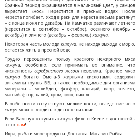
брачный период окрашивается в малиновый цвет, у самцов
вырастает «нос». Нерестится в пресных водах. После
нереста погибает. Уход в реки для нереста весьма растянут
– с конца июня по декабрь. На Камчатке различают летнего
(нерестится в сентябре – октябре), осеннего (ноябрь –
декабрь) и зимнего (декабрь – февраль)
кижуча
.
Некоторая часть молоди
кижуча
, не находя выхода к морю,
остается жить в пресной воде.
Трудно переоценить пользу красного нежирного мяса
кижуча, особенно, если принимать во внимание, что
численность
серебристого лосося
невелика. Красное мясо
кижуча
богато Омега-3 жирными кислотами, содержит
витамины группы ВВ, а также необходимые для организма
минералы – молибден, фосфор, кальций, хлор, железо,
магний, фтор, калий, хром, цинк, никель.
В рыбе почти отсутствуют мелкие кости, вследствие чего
кижуч
можно вводить в детское питание.
Если Вам нужно купить кижуча филе в Киеве с доставкой -
это к
нам
!
Икра, рыба и морепродукты. Доставка. Магазин Рыбка.