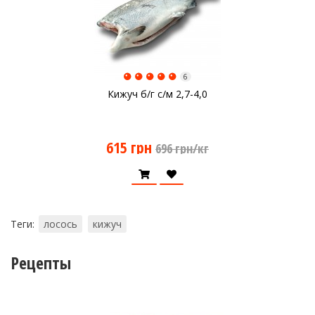
6
Кижуч б/г с/м 2,7-4,0
615 грн
696 грн/кг
Теги:
лосось
кижуч
Рецепты