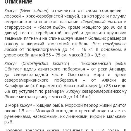
Описание
Кижуч
(
Silver
salmon
) отличается от своих сородичей –
лососей – ярко-серебристой чешуей, за которую и получил
американское и японское название «
Серебряный лосось
» и
старорусское – «
белая рыба
». Кроме мощного (до 90 см в
длину) тела с серебристой чешуей и довольно крупными
темными пятнами на спине
кижуч
имеет больших размеров
голову и широкий хвостовой стебель. Вес
серебряного
лосося
от полукилограмма до 14 – 16 кг. В основном, в
улове особи длиной 55 – 75 см, массой 3,0 – 3,5 кг.
Кижуч
(
Oncorhynchus
kisutsch
) – тихоокеанская рыба.
Обитает вдоль азиатского побережья – от реки Анадырь
до северо-западной части Охотского моря и вдоль
североамериканского побережья – от Аляски до
Калифорнии (р. Сакраменто). Азиатский
кижуч
(до 88 см и до
6,8 кг) уступает по размерам
кижучу
североамериканскому
(более метра в длину с массой до 14-16 кг).
В море
кижуч
– хищная рыба. Морской период жизни длится
около 1,5 лет. Молодой выводок в пресной воде питается
ручейниками, насекомыми, их личинками, икрой и мальками
рыб.
Половой зрелости
кижуч
достигает к 3 – 4 годам. В