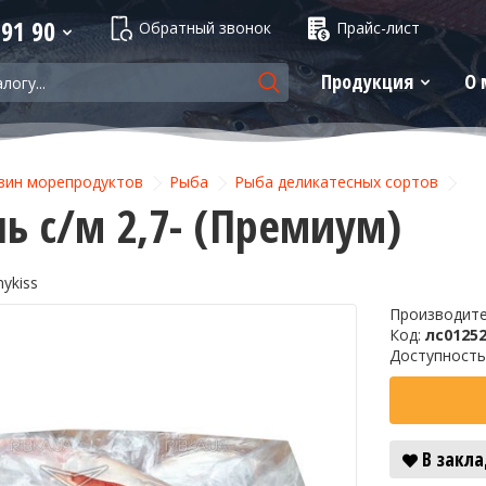
 91 90
Обратный звонок
Прайс-лист
Продукция
О 
зин морепродуктов
Рыба
Рыба деликатесных сортов
ь с/м 2,7- (Премиум)
ykiss
Производит
Код:
лс0125
Доступность
В закл