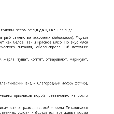
 головы, весом от
1,8 до 2,7 кг.
Без льда!
ов рыб семейства
лососевых
(
Salmonidae
).
Форель
ет как белое, так и красное мясо. Но вкус мяса
еского питания, сбалансированный источник
, жарят, тушат, коптят, отваривают, маринуют,
атлантический вид – благородный
лосось
(
Salmo
),
нешних признаков порой чрезвычайно непросто
ависимости от размера самой форели. Питающаяся
сственных условиях
форель
ест все живые корма