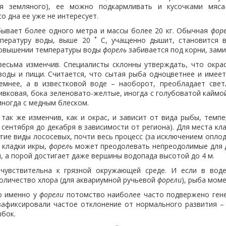
вя земляного), ее можно подкармливать и кусочками мяса-
о дна ее уже не интересует.
ывает более одного метра и массы более 20 кг. Обычная
фор
пературу воды, выше 20 ˚ С, учащенно дышит, становится в
повышении температуры воды
форель
забивается под корни, замир
есьма изменчив. Специалисты склонны утверждать, что окра
 воды и пищи. Считается, что сытая рыба одноцветнее и имеет
мнее, а в известковой воде – наоборот, преобладает свет
ивковая, бока зеленовато-желтые, иногда с голубоватой каймо
иногда с медным блеском.
так же изменчив, как и окрас, и зависит от вида рыбы, тем
с сентября до декабря в зависимости от региона). Для места к
угие виды лососевых, почти весь процесс (за исключением опл
 кладки икры,
форель
может преодолевать непреодолимые для д
м, а порой достигает даже вершины водопада высотой до 4 м.
увствительна к грязной окружающей среде. И если в воде
оличество хлора (для аквариумной ручьевой
форели
), рыба мом
о именно у
форели
потомство наиболее часто подвержено гене
зафиксировали частое отклонение от нормального развития 
ыбок.