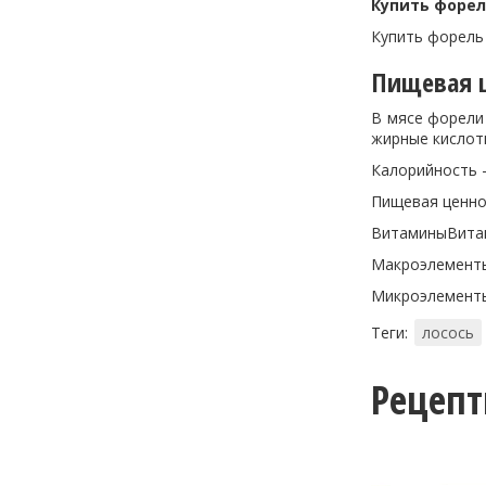
Купить форе
Купить форель
Пищевая ц
В мясе форели 
жирные кислот
Калорийность –
Пищевая ценно
ВитаминыВитам
Макроэлементы
Микроэлементы
Теги:
лосось
Рецеп