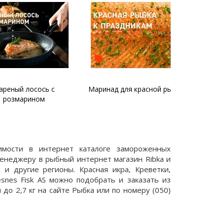
й лосось с
Маринад для красной рыбы
Тартар из ф
арином
и крас
имости в интернет каталоге замороженных
менеджеру в рыбный интернет магазин Ribka и
и другие регионы. Красная икра, Креветки,
snes Fisk AS можно подобрать и заказать из
до 2,7 кг на сайте Рыбка или по номеру (050)