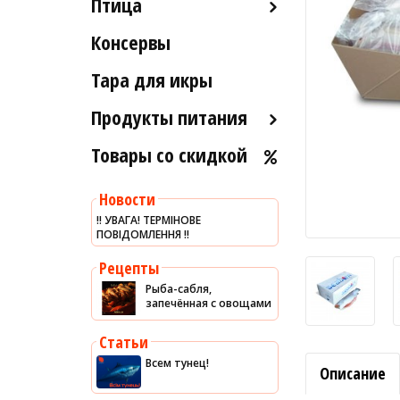
Птица
Морские ежи
Рыба вяленая и сушеная
Консервы
Индейка
Мясо гребешка
Рыба слабосоленая
Тара для икры
Рапаны
Рыба холодного и
горячего копчения
Улитки
Продукты питания
Устрицы
Товары со скидкой
Оливковое масло
Другое
Хумус
Новости
Уксус
‼️ УВАГА! ТЕРМІНОВЕ
ПОВІДОМЛЕННЯ ‼️
Сыры
Соусы
Рецепты
Рыба-сабля,
Сладости
запечённая с овощами
Рис
Статьи
Оливки
Всем тунец!
Описание
Мясные изделия