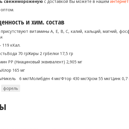
ль свежемороженую
с доставкой Вы можете в нашем
интернет
 оптом.
енность и хим. состав
присутствуют витамины А, Е, В, С, калий, кальций, магний, фосф
ы.
 119 кКал.
стьВода 70 грЖиры 2 грБелки 17,5 гр
ин PP (Ниациновый эквивалент) 2,905 мг
Хлор 165 мг
Никель 6 мкгМолибден 4 мкгФтор 430 мкгХром 55 мкгЦинк 0,7 
форель
ты