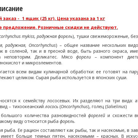
писание
аказ - 1 ящик (25 кг). Цена указана за 1 кг
 предложение. Розничные скидки не действуют.
corhynchus mykiss, радужная форель
), тушки свежемороженые, без
я, радужная,
Oncorhynchus
) – общее название нескольких вид
к в соленой, так и в пресной воде, быть разного окраса, име
а неповторим. Деликатес. Мясо
форели
– компонент диетич
инокислот и микроэлементов.
гается всем видам кулинарной обработки: ее готовят на пару
екают целиком. Сырая рыба используется в японских суши.
осятся к семейству лососевых. Их разделяют на три вида: 
 вид – тихоокеанский
лосось
(
Oncorhynchus
), голец (
Salvelinus
)
я большого количества разновидностей
форелей
и схожести в
какому виду относится рыба
форель
.
я рыба. Ее рацион составляют как рыбы, так и насекомые, в з
 имеет больше темных пятен, насекомыми – красных. В иску