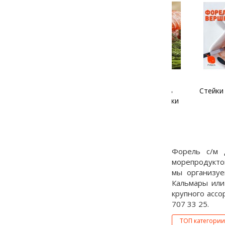
Малосольный лосось
Стейки форе
“Гравлакс” по-норвежски
с
Форель с/м 
морепродукто
мы организуе
Кальмары или
крупного ассо
707 33 25.
ТОП категории