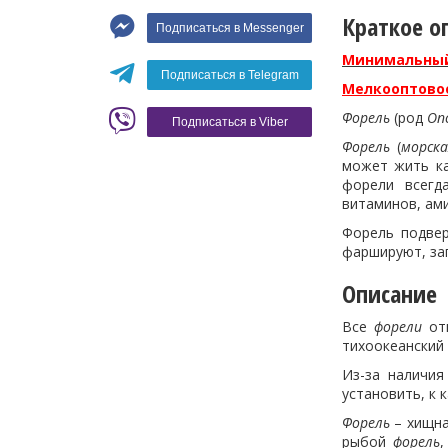
Макароны
Краткое о
Подписаться в Messenger
Вино
Минимальный з
Кофе
Белое вино
Подписаться в Telegram
Мелкооптовое
Красное вино
Blaser
Форель
(род
On
Подписаться в Viber
Форель
(
морска
может жить ка
форели всегд
витаминов, ам
Форель подвер
фаршируют, зап
Описание
Все
форели
отн
тихоокеанский
Из-за наличи
установить, к 
Форель
– хищна
рыбой
форель
,