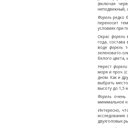
(включая чер
неподвижный, с
Форель
редко б
переносит тем
условиях при 
Окрас
форели
в
года, состава
воде
форель
те
зеленовато-ол
белого цвета, 
Нерест
форели
моря и проч. (
дном. Как и др
выбрать место
высоту до 1,5 
Форель
очень ч
минимальное к
Интересно, чт
исследования 
двухголовых р