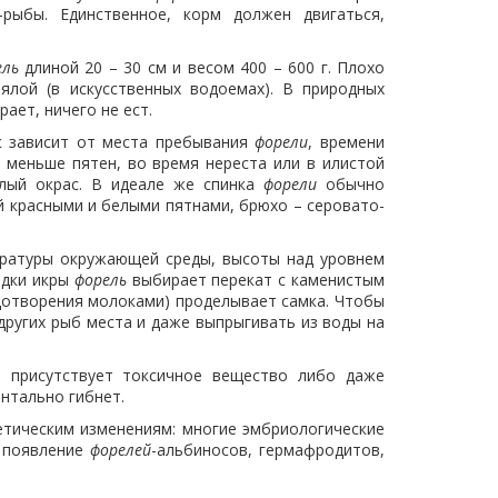
рыбы. Единственное, корм должен двигаться,
ель
длиной 20 – 30 см и весом 400 – 600 г. Плохо
ялой (в искусственных водоемах). В природных
ает, ничего не ест.
с зависит от места пребывания
форели
, времени
 меньше пятен, во время нереста или в илистой
лый окрас. В идеале же спинка
форели
обычно
й красными и белыми пятнами, брюхо – серовато-
пературы окружающей среды, высоты над уровнем
ладки икры
форель
выбирает перекат с каменистым
одотворения молоками) проделывает самка. Чтобы
ругих рыб места и даже выпрыгивать из воды на
 присутствует токсичное вещество либо даже
ентально гибнет.
тическим изменениям: многие эмбриологические
– появление
форелей
-альбиносов, гермафродитов,