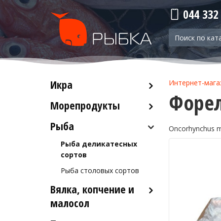
044 332
Икра
Интернет-мага
Форел
Морепродукты
Красная икра
Черная икра
Рыба
Кальмары
Oncorhynchus m
Прочая икра
Осьминоги
Рыба деликатесных
Крабы
сортов
Креветки
Рыба столовых сортов
Вялка, копчение и
Лобстеры / Омары
малосол
Мидии
Морской коктейль
Икра вяленая