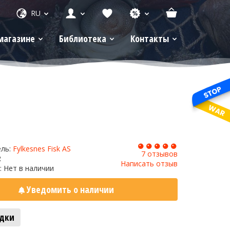
RU
магазине
Библиотека
Контакты
ель:
Fylkesnes Fisk AS
7 отзывов
2
Написать отзыв
: Нет в наличии
Уведомить о наличии
адки