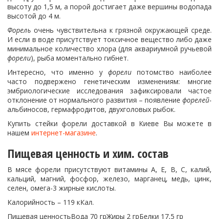
высоту до 1,5 м, а порой достигает даже вершины водопада
высотой до 4 м.
Форель
очень чувствительна к грязной окружающей среде.
И если в воде присутствует токсичное вещество либо даже
минимальное количество хлора (для аквариумной ручьевой
форели
), рыба моментально гибнет.
Интересно, что именно у
форели
потомство наиболее
часто подвержено генетическим изменениям: многие
эмбриологические исследования зафиксировали частое
отклонение от нормального развития – появление
форелей
-
альбиносов, гермафродитов, двухголовых рыбок.
Купить стейки форели доставкой в Киеве Вы можете в
нашем
интернет-магазине
.
Пищевая ценность и хим. состав
В мясе форели присутствуют витамины А, Е, В, С, калий,
кальций, магний, фосфор, железо, марганец, медь, цинк,
селен, омега-3 жирные кислоты.
Калорийность – 119 кКал.
Пищевая ценностьВода 70 грЖиры 2 грБелки 17,5 гр