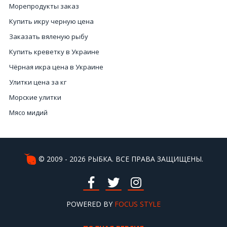
Морепродукты заказ
Купить икру черную цена
Заказать вяленую рыбу
Купить креветку в Украине
Чёрная икра цена в Украине
Улитки цена за кг
Морские улитки
Мясо мидий
Стоимость лобстера в Украине
Икра красная оптом Украина
Купить кальмары Украина
© 2009 - 2026 РЫБКА. ВСЕ ПРАВА ЗАЩИЩЕНЫ.
Белая рыба
Купить вяленую рыбу Киев
Магазин красная икра
POWERED BY
FOCUS STYLE
Осьминог