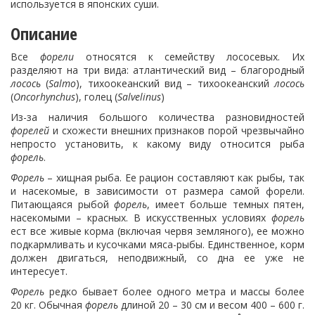
используется в японских суши.
Описание
Все
форели
относятся к семейству лососевых. Их
разделяют на три вида: атлантический вид – благородный
лосось
(
Salmo
), тихоокеанский вид – тихоокеанский
лосось
(
Oncorhynchus
), голец (
Salvelinus
)
Из-за наличия большого количества разновидностей
форелей
и схожести внешних признаков порой чрезвычайно
непросто установить, к какому виду относится рыба
форель
.
Форель
– хищная рыба. Ее рацион составляют как рыбы, так
и насекомые, в зависимости от размера самой форели.
Питающаяся рыбой
форель
, имеет больше темных пятен,
насекомыми – красных. В искусственных условиях
форель
ест все живые корма (включая червя земляного), ее можно
подкармливать и кусочками мяса-рыбы. Единственное, корм
должен двигаться, неподвижный, со дна ее уже не
интересует.
Форель
редко бывает более одного метра и массы более
20 кг. Обычная
форель
длиной 20 – 30 см и весом 400 – 600 г.