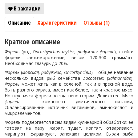
В закладки
Описание
Характеристики
Отзывы (1)
Краткое описание
Форель
(род
Oncorhynchus mykiss, радужная форель
), стейки
форели свежемороженые, весом 170-300 грамм/шт.
Необходимая глазурь до 20%.
Форель
(
морская, радужная,
Oncorhynchus
) – общее название
нескольких видов рыб семейства
лососевых
(
Salmonidae
).
Форель
может жить как в соленой, так и в пресной воде,
быть разного окраса, имеет как белое, так и красное мясо.
Но вкус мяса форели всегда неповторим. Деликатес. Мясо
форели
– компонент диетического питания,
сбалансированный источник витаминов, аминокислот и
микроэлементов.
Форель подвергается всем видам кулинарной обработки: ее
готовят на пару, жарят, тушат, коптят, отваривают,
маринуют, фаршируют, запекают целиком. Сырая рыба