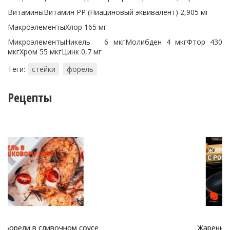
ВитаминыВитамин PP (Ниациновый эквивалент) 2,905 мг
МакроэлементыХлор 165 мг
МикроэлементыНикель 6 мкгМолибден 4 мкгФтор 430
мкгХром 55 мкгЦинк 0,7 мг
Теги:
стейки
форель
Рецепты
Жареный лосось с розмарином