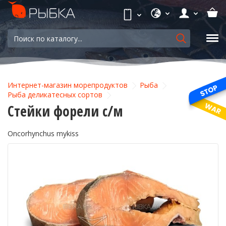
Интернет-магазин морепродуктов
Рыба
Рыба деликатесных сортов
Стейки форели с/м
Oncorhynchus mykiss
-29%