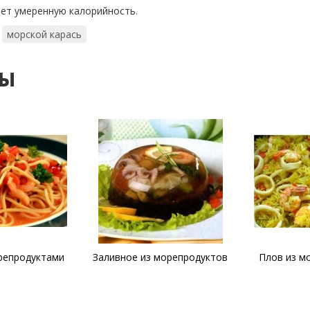
еренную калорийность.
морской карась
ты
 морепродуктов
Плов из морепродуктов
Пицца с м