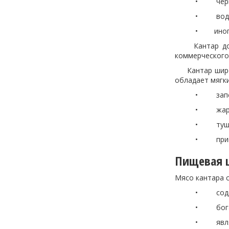
• черви, п
• водор
• иногда мел
Кантар добыв
коммерческого
Кантар широко
обладает мягк
• запекание
• жарка н
• тушение в
• приготовл
Пищевая ц
Мясо кантара 
• содержит
• богато ом
• является и