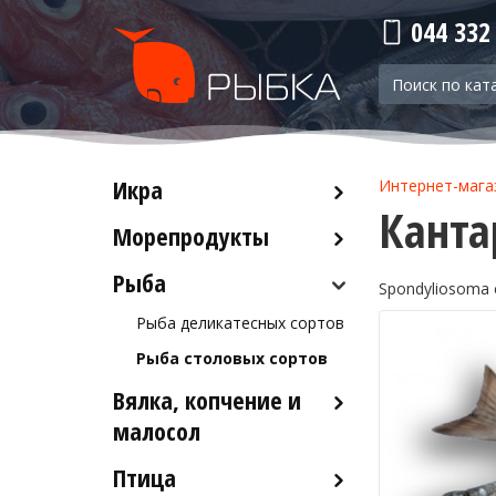
044 332
Икра
Интернет-мага
Канта
Морепродукты
Красная икра
Черная икра
Рыба
Кальмары
Spondyliosoma 
Прочая икра
Осьминоги
Рыба деликатесных сортов
Крабы
Рыба столовых сортов
Креветки
Вялка, копчение и
Лобстеры / Омары
малосол
Мидии
Птица
Икра вяленая
Морской коктейль