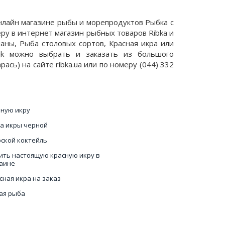
онлайн магазине рыбы и морепродуктов Рыбка с
ру в интернет магазин рыбных товаров Ribka и
аны, Рыба столовых сортов, Красная икра или
lijk можно выбрать и заказать из большого
сь) на сайте ribka.ua или по номеру (044) 332
ную икру
а икры черной
ской коктейль
ить настоящую красную икру в
аине
сная икра на заказ
ая рыба
азин красной икры
а красная Киев купить цена