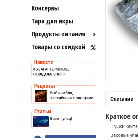
Рыба вяленая и сушеная
Консервы
Индейка
Морские ежи
Рыба слабосоленая
Мясо гребешка
Тара для икры
Рыба холодного и
Рапаны
горячего копчения
Продукты питания
Улитки
Товары со скидкой
Оливковое масло
Устрицы
Хумус
Другое
Новости
Уксус
‼️ УВАГА! ТЕРМІНОВЕ
ПОВІДОМЛЕННЯ ‼️
Сыры
Соусы
Рецепты
Рыба-сабля,
Сладости
Описание
запечённая с овощами
Рис
Статьи
Оливки
Краткое о
Всем тунец!
Мясные изделия
Тушки кантара
Макароны
Весовые упако