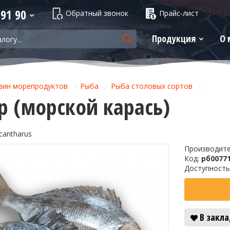
 91 90
Обратный звонок
Прайс-лист
Продукция
О 
зин морепродуктов
Рыба
Рыба столовых сортов
р (морской карась)
cantharus
Производит
Код:
рб0077
Доступность
В закл