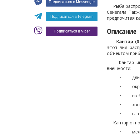
Подписаться в Messenger
Вино
Рыба распрост
Сенегала. Такж
Кофе
Белое вино
Подписаться в Telegram
предпочитая к
Красное вино
Blaser
Описание
Подписаться в Viber
Кантар (S
Этот вид расп
объектом приб
Кантар имеет
внешности:
• длина обыч
• окраска тё
• на боках м
• хвостовой
• глаза отно
Кантар относи
• мелкие р