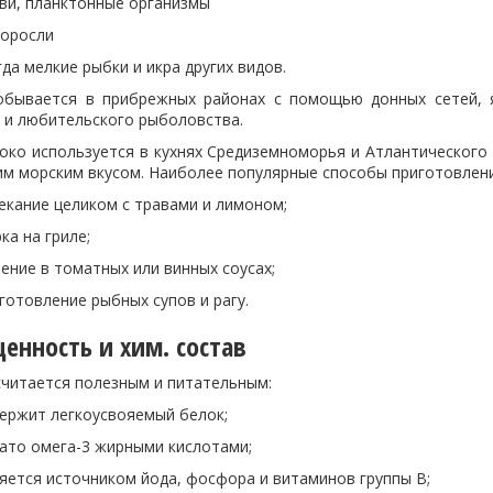
ланктонные организмы
осли
кие рыбки и икра других видов.
ается в прибрежных районах с помощью донных сетей, яру
 и любительского рыболовства.
 используется в кухнях Средиземноморья и Атлантического 
им морским вкусом. Наиболее популярные способы приготовлени
 целиком с травами и лимоном;
а гриле;
 томатных или винных соусах;
ение рыбных супов и рагу.
енность и хим. состав
считается полезным и питательным:
 легкоусвояемый белок;
ега-3 жирными кислотами;
сточником йода, фосфора и витаминов группы B;