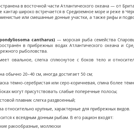
ранена в восточной части Атлантического океана — от Брита
е кантар широко встречается в Средиземное море и реже в Чёр
аменистые или смешанные донные участки, а также рифы и подв
pondyliosoma cantharus)
— морская рыба семейства Спаровые
ространён в прибрежных водах Атлантического океана и Ср
режного рыболовства.
 овальное, слегка сплюснутое с боков тело и относител
но 20–40 см, иногда достигает 50 см;
мно-серебристая или серо-коричневая, спина более тёмн
огут присутствовать слабые поперечные полосы;
 плавник слегка раздвоенный;
сительно крупные, характерные для прибрежных видов.
тся к всеядным донным рыбам. В его рацион входят:
акообразные, моллюски