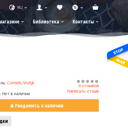
RU
магазине
Библиотека
Контакты
ель:
Cornelis Vrolijk
0 отзывов
1
Написать отзыв
: Нет в наличии
Уведомить о наличии
адки