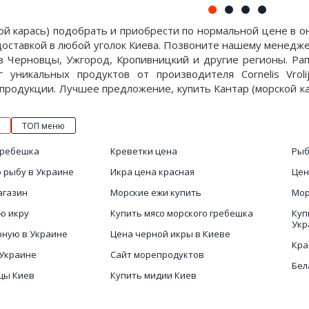
ой карась) подобрать и приобрести по нормальной цене в 
оставкой в любой уголок Киева. Позвоните нашему менедже
в Черновцы, Ужгород, Кропивницкий и другие регионы. Рап
г уникальных продуктов от производителя Cornelis Vro
продукции. Лучшее предложение, купить Кантар (морской кара
ТОП меню
гребешка
Креветки цена
Рыб
 рыбу в Украине
Икра цена красная
Цен
агазин
Морские ежи купить
Мор
ю икру
Купить мясо морского гребешка
Куп
Укр
рную в Украине
Цена черной икры в Киеве
Кра
 Украине
Сайт морепродуктов
Бел
цы Киев
Купить мидии Киев
Маг
Рыбу холодного копчения купить
Украина
Икр