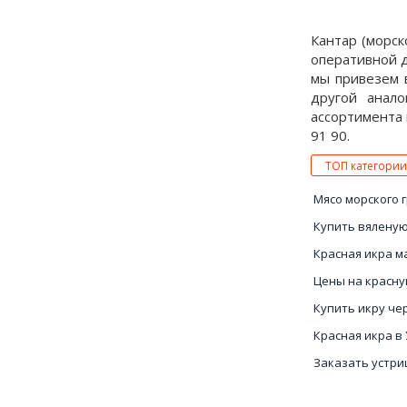
Кантар (морск
оперативной д
мы привезем 
другой анало
ассортимента 
91 90.
ТОП категории
Мясо морского 
Купить вяленую
Красная икра м
Цены на красну
Купить икру че
Красная икра в
Заказать устри
Кальмары цена