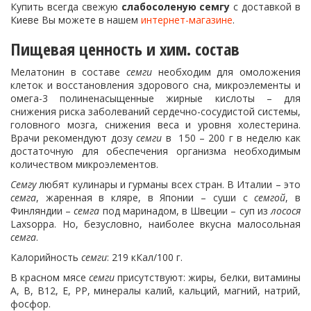
Купить всегда свежую
слабосоленую семгу
с доставкой в
Киеве Вы можете в нашем
интернет-магазине
.
Пищевая ценность и хим. состав
Мелатонин в составе
семги
необходим для омоложения
клеток и восстановления здорового сна, микроэлементы и
омега-3 полиненасыщенные жирные кислоты – для
снижения риска заболеваний сердечно-сосудистой системы,
головного мозга, снижения веса и уровня холестерина.
Врачи рекомендуют дозу
семги
в 150 – 200 г в неделю как
достаточную для обеспечения организма необходимым
количеством микроэлементов.
Семгу
любят кулинары и гурманы всех стран. В Италии – это
семга
, жаренная в кляре, в Японии – суши с
семгой
, в
Финляндии –
семга
под маринадом, в Швеции – суп из
лосося
Laxsoppa. Но, безусловно, наиболее вкусна малосольная
семга
.
Калорийность
семги
: 219 кКал/100 г.
В красном мясе
семги
присутствуют: жиры, белки, витамины
А, В, В12, Е, PP, минералы калий, кальций, магний, натрий,
фосфор.