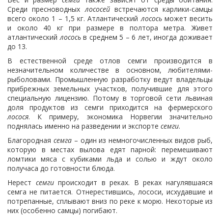
Среди пресноводных
лососей
встречаются карлики-самцы
всего около 1 – 1,5 кг. Атлантический
лосось
может весить
и около 40 кг при размере в полтора метра. Живет
атлантический
лосось
в среднем 5 – 6 лет, иногда доживает
до 13.
В естественной среде отлов семги производится в
незначительном количестве в основном, любителями-
рыболовами. Промышленную разработку ведут владельцы
прибрежных земельных участков, получившие для этого
специальную лицензию. Потому в торговой сети львиная
доля продуктов из семги приходится на фермерского
лосося
. К примеру, экономика Норвегии значительно
поднялась именно на разведении и экспорте
семги
.
Благородная
семга
– один из немногочисленных видов рыб,
которую в местах вылова едят парной: перемешивают
ломтики мяса с кубиками льда и солью и ждут около
получаса до готовности блюда.
Нерест
семги
происходит в реках. В реках нагулявшаяся
семга не питается. Отнерестившись, лососи, исхудавшие и
потрепанные, сплывают вниз по реке к морю. Некоторые из
них (особенно самцы) погибают.