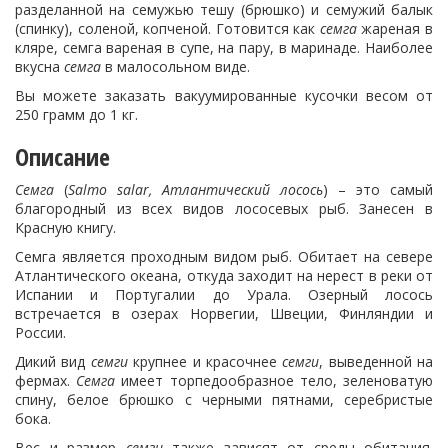
разделанной на семужью тешу (брюшко) и семужий балык
(спинку), соленой, копченой. Готовится как
семга
жареная в
кляре, семга вареная в супе, на пару, в маринаде. Наиболее
вкусна
семга
в малосольном виде.
Вы можете заказать вакуумированные кусочки весом от
250 грамм до 1 кг.
Описание
Семга
(
Salmo salar, Атлантический лосось
) – это самый
благородный из всех видов лососевых рыб. Занесен в
Красную книгу.
Семга является проходным видом рыб. Обитает на севере
Атлантического океана, откуда заходит на нерест в реки от
Испании и Португалии до Урала. Озерный лосось
встречается в озерах Норвегии, Швеции, Финляндии и
России.
Дикий вид
семги
крупнее и красочнее
семги
, выведенной на
фермах.
Семга
имеет торпедообразное тело, зеленоватую
спину, белое брюшко с черными пятнами, серебристые
бока.
Вес и размер
семги
также зависят от среды обитания.