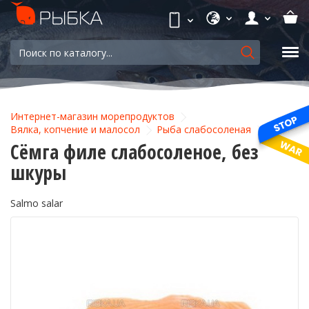
Интернет-магазин морепродуктов
Вялка, копчение и малосол
Рыба слабосоленая
Сёмга филе слабосоленое, без
шкуры
Salmo salar