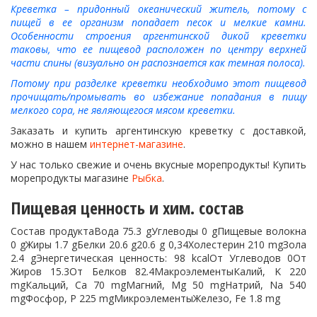
Креветка – придонный океанический житель, потому с
пищей в ее организм попадает песок и мелкие камни.
Особенности строения аргентинской дикой креветки
таковы, что ее пищевод расположен по центру верхней
части спины (визуально он распознается как темная полоса).
Потому при разделке креветки необходимо этот пищевод
прочищать/промывать во избежание попадания в пищу
мелкого сора, не являющегося мясом креветки.
Заказать и купить аргентинскую креветку с доставкой,
можно в нашем
интернет-магазине
.
У нас только свежие и очень вкусные морепродукты! Купить
морепродукты магазине
Рыбка
.
Пищевая ценность и хим. состав
Состав продуктаВода 75.3 gУглеводы 0 gПищевые волокна
0 gЖиры 1.7 gБелки 20.6 g20.6 g 0,34Холестерин 210 mgЗола
2.4 gЭнергетическая ценность: 98 kcalОт Углеводов 0От
Жиров 15.3От Белков 82.4МакроэлементыКалий, K 220
mgКальций, Ca 70 mgМагний, Mg 50 mgНатрий, Na 540
mgФосфор, P 225 mgМикроэлементыЖелезо, Fe 1.8 mg