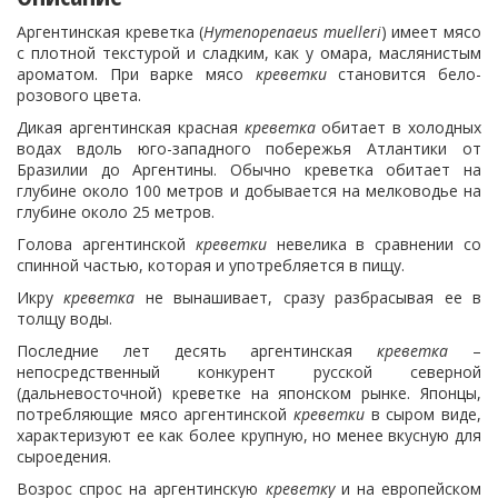
Аргентинская креветка (
Hymenopenaeus muelleri
) имеет мясо
с плотной текстурой и сладким, как у омара, маслянистым
ароматом. При варке мясо
креветки
становится бело-
розового цвета.
Дикая аргентинская красная
креветка
обитает в холодных
водах вдоль юго-западного побережья Атлантики от
Бразилии до Аргентины. Обычно креветка обитает на
глубине около 100 метров и добывается на мелководье на
глубине около 25 метров.
Голова аргентинской
креветки
невелика в сравнении со
спинной частью, которая и употребляется в пищу.
Икру
креветка
не вынашивает, сразу разбрасывая ее в
толщу воды.
Последние лет десять аргентинская
креветка
–
непосредственный конкурент русской северной
(дальневосточной) креветке на японском рынке. Японцы,
потребляющие мясо аргентинской
креветки
в сыром виде,
характеризуют ее как более крупную, но менее вкусную для
сыроедения.
Возрос спрос на аргентинскую
креветку
и на европейском