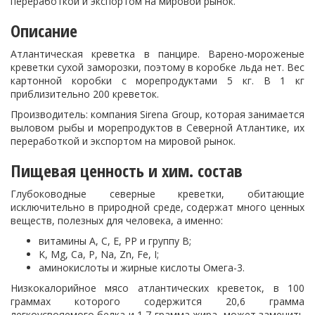
переработкой и экспортом на мировой рынок.
Описание
Атлантическая креветка в панцире. Варено-мороженые
креветки сухой заморозки, поэтому в коробке льда нет. Вес
картонной коробки с морепродуктами 5 кг. В 1 кг
приблизительно 200 креветок.
Производитель: компания
Sirena Group, которая занимается
выловом рыбы и морепродуктов в Северной Атлантике, их
переработкой и экспортом на мировой рынок.
Пищевая ценность и хим. состав
Глубоководные северные креветки, обитающие
исключительно в природной среде, содержат много ценных
веществ, полезных для человека, а именно:
витамины A, C, E, PP и группу B;
K, Mg, Ca, P, Na, Zn, Fe, I;
аминокислоты и жирные кислоты Омега-3.
Низкокалорийное мясо атлантических креветок, в 100
граммах которого содержится 20,6 грамма
легкоусвояемого белка и 1,7 грамма жира, может заменить