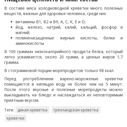
В составе мяса холодноводной креветки много полезных
веществ, важных для здоровья человека, среди них:
витамины В1, В2 и В9, А, С, К, E и D;
йод, железо, натрий, калий, кальций, фосфор и
магний;
полиненасыщенные жирные кислоты, белки и
аминокислоты.
В 100 граммах низкокалорийного продукта белка, который
легко усваивается, около 20 грамм, а ценных жиров 1,7
грамма.
В стограммовой порции морепродуктов только 98 ккал.
Перед употреблением варено-мороженые креветки
помещаются в кипящую воду не более чем на 5 минут.
После этого вкусные и полезные морепродукты можно
выкладывать на блюдо и наслаждаться их неповторимым
приятным вкусом.
Теги:
дикая креветка
гренландская креветка
креветки