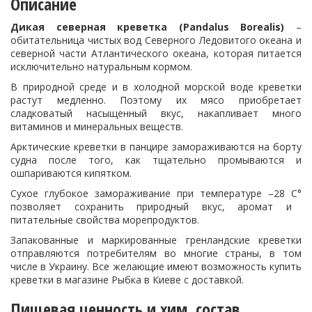
Описание
Дикая северная креветка (Pandalus Borealis)
–
обитательница чистых вод Северного Ледовитого океана и
северной части Атлантического океана, которая питается
исключительно натуральным кормом.
В природной среде и в холодной морской воде креветки
растут медленно. Поэтому их мясо приобретает
сладковатый насыщенный вкус, накапливает много
витаминов и минеральных веществ.
Арктические креветки в панцире замораживаются на борту
судна после того, как тщательно промываются и
ошпариваются кипятком.
Сухое глубокое замораживание при температуре –28 С
°
позволяет сохранить природный вкус, аромат и
питательные свойства морепродуктов.
Запакованные и маркированные гренландские креветки
отправляются потребителям во многие страны, в том
числе в Украину. Все желающие имеют возможность купить
креветки в магазине Рыбка в Киеве с доставкой.
Пищевая ценность и хим. состав