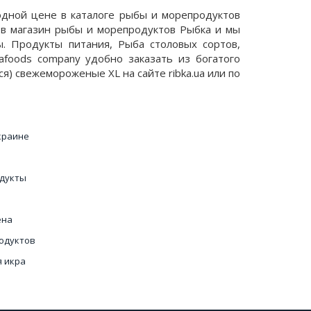
одной цене в каталоге рыбы и морепродуктов
у в магазин рыбы и морепродуктов Рыбка и мы
ы. Продукты питания, Рыба столовых сортов,
afoods company удобно заказать из богатого
я) свежемороженые XL на сайте ribka.ua или по
краине
дукты
ена
одуктов
я икра
нтернет