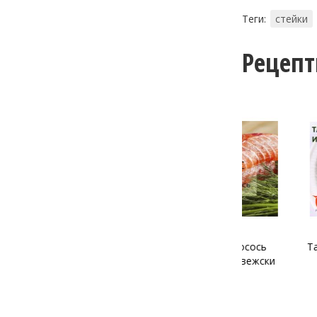
Теги:
стейки
Рецеп
Малосольный лосось
Тартар из л
“Гравлакс” по-норвежски
и