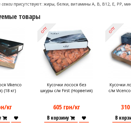
е
семги
присутствуют: жиры, белки, витамины А, В, В12, Е, PP, ми
уемые товары
ОПТ
ОПТ
ся Vikenco
Кусочки лосося без
Кусочки л
) (18 кг)
шкуры с/м First (Норвегия)
с/м Vicenco
рн/кг
605 грн/кг
310
у
В корзину
В корз