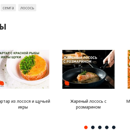
семга
лосось
ты
осося и щучьей
Жареный лосось с
Маринад дл
кры
розмарином