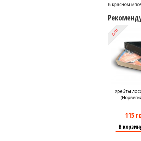
В красном мяс
Рекоменд
ОПТ
Хребты лосо
(Норвегия
115 г
В корзин