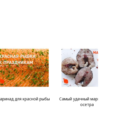
я красной рыбы
Самый удачный маринад для
Как засолит
осетра
деликате