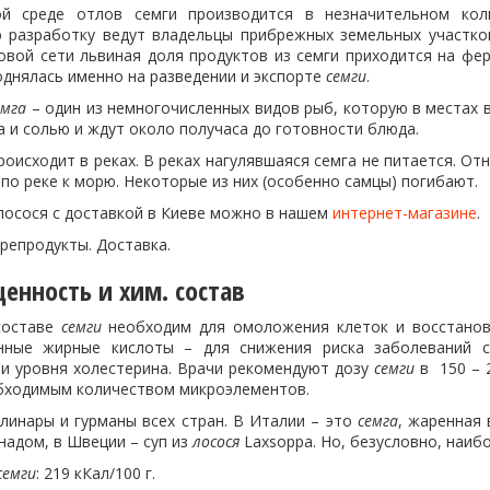
ой среде отлов семги производится в незначительном кол
разработку ведут владельцы прибрежных земельных участков
овой сети львиная доля продуктов из семги приходится на фе
однялась именно на разведении и экспорте
семги
.
емга
– один из немногочисленных видов рыб, которую в местах 
а и солью и ждут около получаса до готовности блюда.
оисходит в реках. В реках нагулявшаяся семга не питается. От
по реке к морю. Некоторые из них (особенно самцы) погибают.
 лосося с доставкой в Киеве можно в нашем
интернет-магазине
.
репродукты. Доставка.
енность и хим. состав
составе
семги
необходим для омоложения клеток и восстановл
нные жирные кислоты – для снижения риска заболеваний се
 и уровня холестерина. Врачи рекомендуют дозу
семги
в 150 – 
бходимым количеством микроэлементов.
линары и гурманы всех стран. В Италии – это
семга
, жаренная 
адом, в Швеции – суп из
лосося
Laxsoppa. Но, безусловно, наиб
семги
: 219 кКал/100 г.