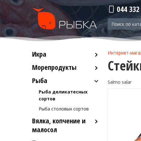
044 332
Икра
Интернет-мага
Стейк
Морепродукты
Красная икра
Черная икра
Рыба
Кальмары
Salmo salar
Прочая икра
Осьминоги
Рыба деликатесных
Крабы
сортов
Креветки
Рыба столовых сортов
Вялка, копчение и
Лобстеры / Омары
малосол
Мидии
Морской коктейль
Икра вяленая