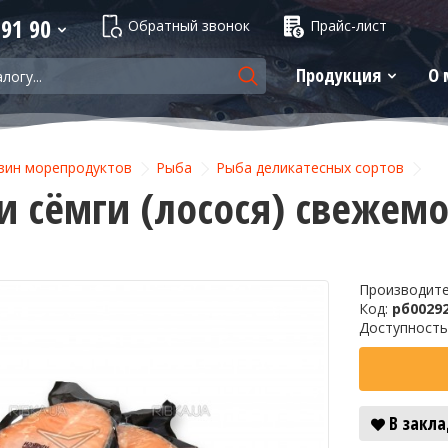
 91 90
Обратный звонок
Прайс-лист
Продукция
О 
зин морепродуктов
Рыба
Рыба деликатесных сортов
и сёмги (лосося) свежем
Производит
Код:
рб0029
Доступность
В закл