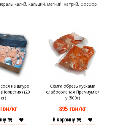
нералы калий, кальций, магний, натрий, фосфор.
осося на шкуре
Сёмга обрезь кусками
 (Норвегия) (20
слабосоленая Премиум в/
кг)
у (500г)
 грн/кг
895 грн/кг
ину
В корзину