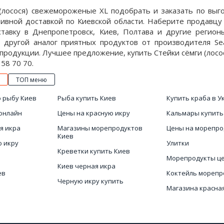
 (лосося) свежемороженые XL подобрать и заказать по выг
ативной доставкой по Киевской области. Наберите продавц
тавку в Днепропетровск, Киев, Полтава и другие регион
 другой аналог приятных продуктов от производителя Se
продукции. Лучшее предложение, купить Стейки сёмги (лосос
58 70 70.
ТОП меню
 рыбу Киев
Рыба купить Киев
Купить краба в У
онлайн
Цены на красную икру
Кальмары купить
я икра
Магазины морепродуктов
Цены на морепро
Киев
ю икру
Улитки
Креветки купить Киев
Морепродукты ц
Киев черная икра
ев
Коктейль морепр
Черную икру купить
Магазина красна
Магазин черной икры
ыба купить
Морепродукты и
Красная икра на заказ
магазин