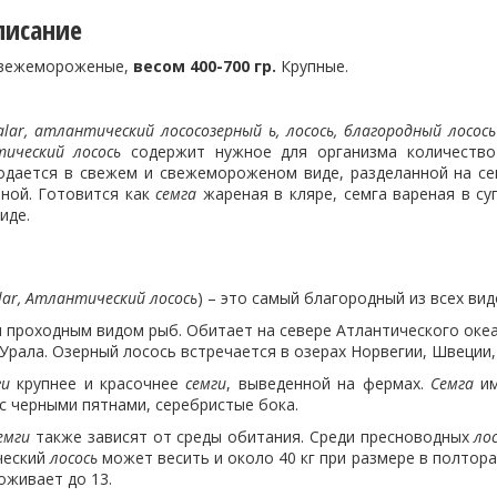
писание
свежемороженые,
весом 400-700 гр.
Крупные.
alar, атлантический лососозерный ь, лосось, благородный лосось
ический лосось
содержит нужное для организма количество 
одается в свежем и свежемороженом виде, разделанной на се
еной. Готовится как
семга
жареная в кляре, семга вареная в су
иде.
lar, Атлантический лосось
) – это самый благородный из всех вид
 проходным видом рыб. Обитает на севере Атлантического океан
Урала. Озерный лосось встречается в озерах Норвегии, Швеции,
ги
крупнее и красочнее
семги
, выведенной на фермах.
Семга
им
с черными пятнами, серебристые бока.
емги
также зависят от среды обитания. Среди пресноводных
ло
ический
лосось
может весить и около 40 кг при размере в полтор
доживает до 13.