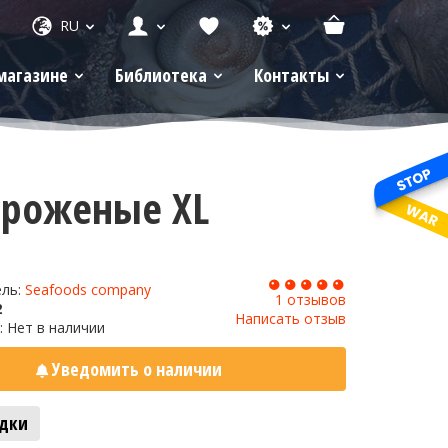
RU
магазине
Библиотека
Контакты
ороженые XL
ель:
Seafoods company
1 отзывов
2
Написать отзыв
: Нет в наличии
Уведомить о наличии
адки