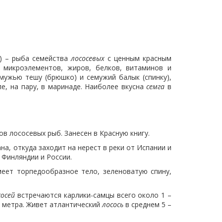
) – рыба семейства
лососевых
с ценным красным
микроэлементов, жиров, белков, витаминов и
мужью тешу (брюшко) и семужий балык (спинку),
пе, на пару, в маринаде. Наиболее вкусна
семга
в
ов лососевых рыб. Занесен в Красную книгу.
а, откуда заходит на нерест в реки от Испании и
 Финляндии и России.
еет торпедообразное тело, зеленоватую спину,
сосей
встречаются карлики-самцы всего около 1 –
а метра. Живет атлантический
лосось
в среднем 5 –