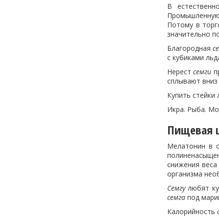
В естественн
Промышленную 
Потому в торг
значительно п
Благородная
с
с кубиками льд
Нерест
семги
пр
сплывают вниз 
Купить стейки
Икра. Рыба. Мо
Пищевая ц
Мелатонин в 
полиненасыще
снижения веса
организма нео
Семгу
любят ку
семга
под марин
Калорийность