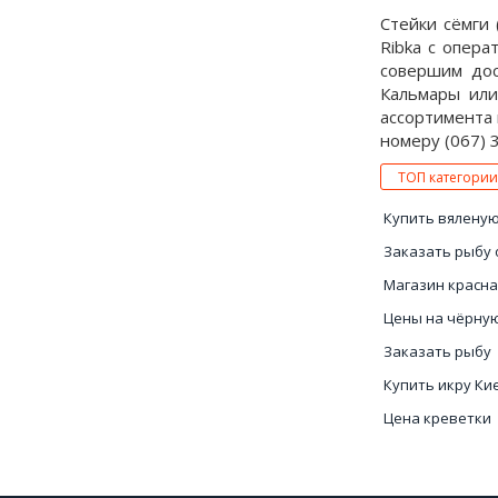
Стейки сёмги
Ribka с опер
совершим дос
Кальмары или
ассортимента 
номеру (067) 3
ТОП категории
Купить вяленую
Заказать рыбу 
Магазин красна
Цены на чёрну
Заказать рыбу
Купить икру Ки
Цена креветки
Слабосоленая р