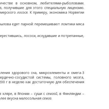
ичестве в основном, любителями-рыболовами.
, получившие для этого специальную лицензию.
рмерского
лосося
. К примеру, экономика Норвегии
вылова едят парной: перемешивают ломтики мяса
нерестившись, лососи, исхудавшие и потрепанные,
ения здорового сна, микроэлементы и омега-3
рдечно-сосудистой системы, головного мозга,
200 г в неделю как достаточную для обеспечения
в кляре, в Японии – суши с
семгой
, в Финляндии –
олее вкусна малосольная
семга
.