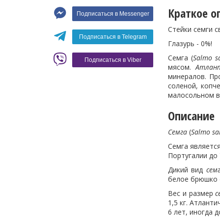
Макароны
Краткое о
Подписаться в Messenger
Вино
Стейки семги 
Кофе
Белое вино
Подписаться в Telegram
Глазурь - 0%!
Красное вино
Blaser
Семга (
Salmo s
Подписаться в Viber
мясом.
Атлант
минералов. Пр
соленой, копч
малосольном в
Описание
Семга
(
Salmo sa
Семга является
Португалии до 
Дикий вид
сем
белое брюшко 
Вес и размер
с
1,5 кг. Атлант
6 лет, иногда 