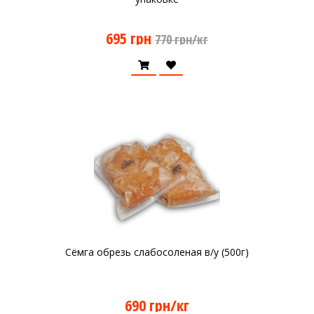
695 грн
770 грн/кг
Сёмга обрезь слабосоленая в/у (500г)
690 грн/кг