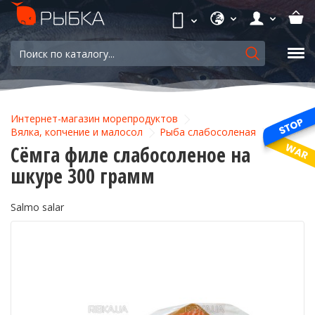
Интернет-магазин морепродуктов
Вялка, копчение и малосол
Рыба слабосоленая
Сёмга филе слабосоленое на
шкуре 300 грамм
Salmo salar