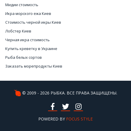
Мидии стоимость
Икра морского ежа Киев
Стоимость черной икры Киев
Лобстер Киев
Черная икра стоимость
Купить креветку в Украине
Рыба белых сортов
Заказать морепродукты Киев
Морепродукты в магазине
Цена за черную икру
Морепродукты купить
© 2009 - 2026 РЫБКА. ВСЕ ПРАВА ЗАЩИЩЕНЫ.
Купить вяленая рыба в Украине
Черная цена
Рыба горячего копчения
POWERED BY
FOCUS STYLE
Осьминог купить Киев