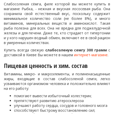
Слабосоленая сёмга, филе которой вы можете купить в
магазине Рыбка, - нежная и вкусная лососевая рыба. Она
сохранила свой естественный вкус, поскольку содержит
минимальное количество соли (не более 8%), и много
витаминов, минеральных веществ и аминокислот. Такая
рыба полезна для всех. Она не вредна для поджелудочной
железы и для печени. Даже те, кто страдает от гипертонии
и у кого нарушен водный обмен, включают ее в свой рацион
в умеренных количествах.
Купить всегда свежую
слабосоленую семгу 300 грамм
с
доставкой в Киеве Вы можете в нашем
интернет-магазине
.
Пищевая ценность и хим. состав
Витамины, микро- и макроэлементы, и полиненасыщенные
жиры, входящие в состав слабосоленой семги, легко
усваиваются организмом человека и положительно влияют
на его работу:
помогают вывести избыточный холестерин;
препятствуют развитию атеросклероза
улучшают работу сердца, сосудов и головного мозга
способствуют быстрому восстановлению сил;