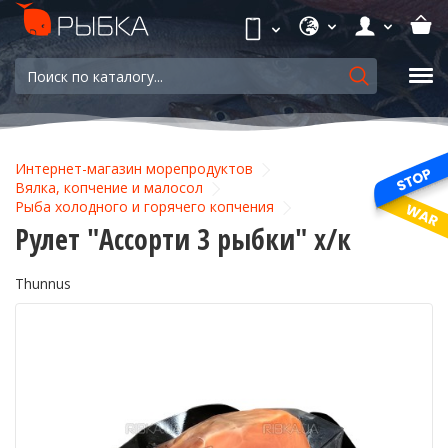
Интернет-магазин морепродуктов
Вялка, копчение и малосол
Рыба холодного и горячего копчения
Рулет "Ассорти 3 рыбки" х/к
Thunnus