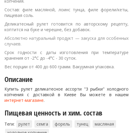
копчения.
Состав: филе масляной, лоинс тунца, филе форели/кеты,
пищевая соль.
Деликатесный рулет готовится по авторскому рецепту,
коптится на буке и черешне, без добавок.
Абсолютно натуральный продукт — закуска для особенных
случаев.
Срок годности с даты изготовления при температуре
хранения от -2°С до -4°С - 30 суток.
Вес порции от 400 до 600 грамм. Вакуумная упаковка.
Описание
Купить рулет деликатесное ассорти "3 рыбки" холодного
копчения с доставкой в Киеве Вы можете в нашем
интернет-магазине
.
Пищевая ценность и хим. состав
Теги:
рулет
семга
форель
тунец
масляная
холодное копчение