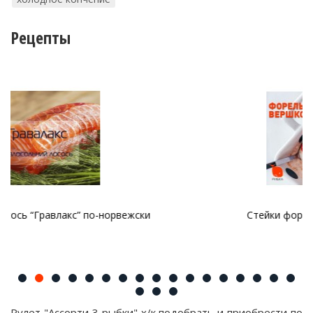
Рецепты
ки
Стейки форели в сливочном соусе
Рулет "Ассорти 3 рыбки" х/к подобрать и приобрести по